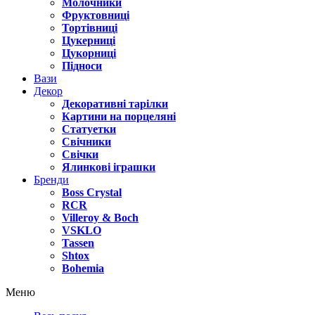
Молочники
Фруктовниці
Тортівниці
Цукерниці
Цукорниці
Підноси
Вази
Декор
Декоративні тарілки
Картини на порцеляні
Статуетки
Свічники
Свічки
Ялинкові іграшки
Бренди
Boss Crystal
RCR
Villeroy & Boch
VSKLO
Tassen
Shtox
Bohemia
Меню