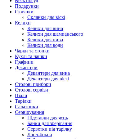
Весь посуд
Подарунки
Склянки
Склянки для віскі
Келихи
Келихи для вина
Келихи для шампанського
Келихи для пива
Келихи для води
Чарки та стопки
Кухлі та чашки
Графини
Декантери
Декантери для вина
Декантери для віскі
Столові прибори
Столові сервізи
Піали
Тарілки
Салатники
Сервірування
Підставки для яєць
Банки для зберігання
Серветки під тарілку
Ланч-бокси