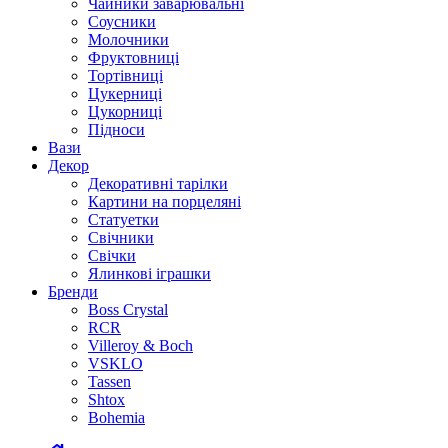
Чайники заварювальні
Соусники
Молочники
Фруктовниці
Тортівниці
Цукерниці
Цукорниці
Підноси
Вази
Декор
Декоративні тарілки
Картини на порцеляні
Статуетки
Свічники
Свічки
Ялинкові іграшки
Бренди
Boss Crystal
RCR
Villeroy & Boch
VSKLO
Tassen
Shtox
Bohemia