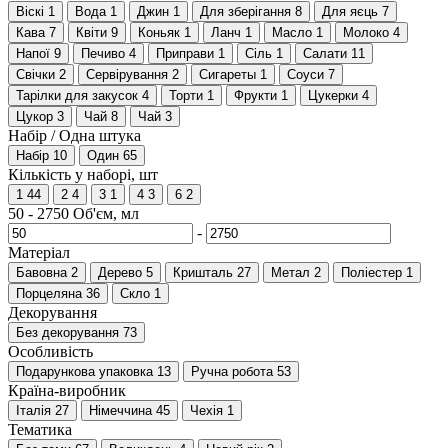
Віскі
1
Вода
1
Джин
1
Для зберігання
8
Для яєць
7
Кава
7
Квіти
9
Коньяк
1
Ланч
1
Масло
1
Молоко
4
Напої
9
Печиво
4
Приправи
1
Сіль
1
Салати
11
Свічки
2
Сервірування
2
Сигареты
1
Соуси
7
Тарілки для закусок
4
Торти
1
Фрукти
1
Цукерки
4
Цукор
3
Чай
8
Чай
3
Набір / Одна штука
Набір
10
Один
65
Кількість у наборі, шт
1
44
2
4
3
1
4
3
6
2
50
-
2750
Об'єм, мл
-
Матеріал
Бавовна
2
Дерево
5
Кришталь
27
Метал
2
Поліестер
1
Порцеляна
36
Скло
1
Декорування
Без декорування
73
Особливість
Подарункова упаковка
13
Ручна робота
53
Країна-виробник
Італія
27
Німеччина
45
Чехія
1
Тематика