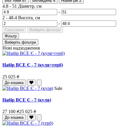
Без теми
67
Великдень
4
Новий рік
2
4.8
-
51
Діаметр, см
-
2
-
48.4
Висота, см
-
Скасувати
Виберіть фільтри
Фільтр
Виберіть фільтри
Нові надходження
Набір ВСЕ Є - 7 (куля+герб)
25 025 ₴
До кошика
Sale
Набір ВСЕ Є - 7 (куля)
27 100 ₴
25 025 ₴
До кошика