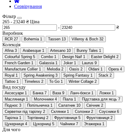
Сервірування
Фільтр
265
-
23240
₴
Ціна
-
₴
Виробник
RCR
27
Bohemia
1
Tassen
13
Villeroy & Boch
32
Колекція
Afina
3
Arabesque
1
Artesano
10
Bunny Tales
1
Colourful Spring
5
Combo
1
Design Naif
1
Easter Delight
2
French Garden
1
Galassia
1
Joker
1
Laurus
9
Manufacture Collier
1
Melodia
2
Oasis
2
Oldani
1
Opera
4
Royal
1
Spring Awakening
3
Spring Fantasy
1
Stack
2
Tattoo
1
Timeless
2
To Go
1
Winter Collage
2
Вид посуду
Аксесуари
1
Банка
7
Ваза
9
Ланч-бокси
1
Ложки
1
Масляниця
1
Молочники
4
Піала
1
Підставка для яєць
7
Поднос
3
Попільничка
1
Салатник
10
Свічник
2
Серветки під тарілку
2
Склянки
1
Солонки
2
Соусники
6
Тарілка
1
Тортівниці
2
Фруктовниця
5
Фруктовниця
2
Цукерниця
4
Цукорниці
5
Чайники
7
Этажерка
1
Для чого