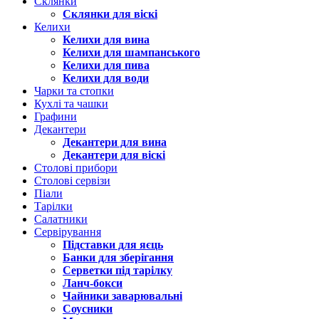
Склянки
Склянки для віскі
Келихи
Келихи для вина
Келихи для шампанського
Келихи для пива
Келихи для води
Чарки та стопки
Кухлі та чашки
Графини
Декантери
Декантери для вина
Декантери для віскі
Столові прибори
Столові сервізи
Піали
Тарілки
Салатники
Сервірування
Підставки для яєць
Банки для зберігання
Серветки під тарілку
Ланч-бокси
Чайники заварювальні
Соусники