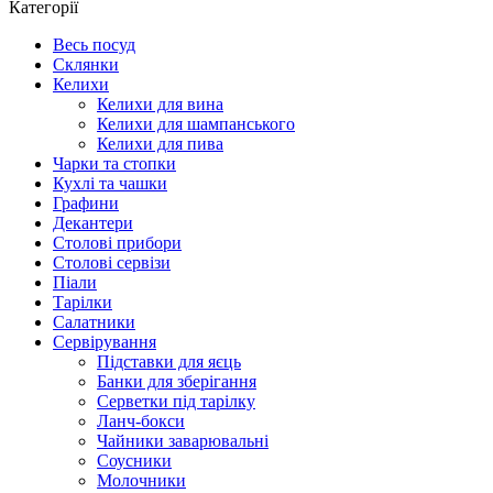
Категорії
Весь посуд
Склянки
Келихи
Келихи для вина
Келихи для шампанського
Келихи для пива
Чарки та стопки
Кухлі та чашки
Графини
Декантери
Столові прибори
Столові сервізи
Піали
Тарілки
Салатники
Сервірування
Підставки для яєць
Банки для зберігання
Серветки під тарілку
Ланч-бокси
Чайники заварювальні
Соусники
Молочники