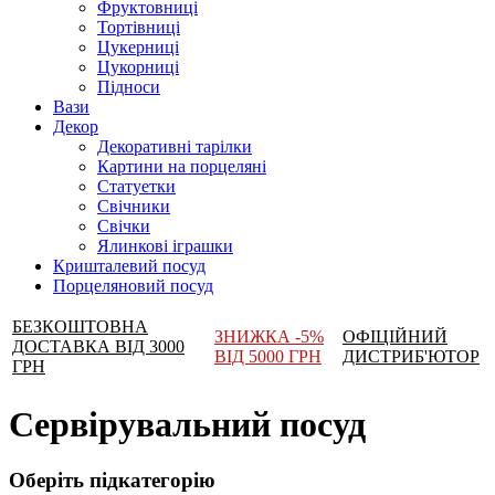
Фруктовниці
Тортівниці
Цукерниці
Цукорниці
Підноси
Вази
Декор
Декоративні тарілки
Картини на порцеляні
Статуетки
Свічники
Свічки
Ялинкові іграшки
Кришталевий посуд
Порцеляновий посуд
БЕЗКОШТОВНА
ЗНИЖКА -5%
ОФІЦІЙНИЙ
ДОСТАВКА ВІД 3000
ВІД 5000 ГРН
ДИСТРИБ'ЮТОР
ГРН
Сервірувальний посуд
Оберіть підкатегорію