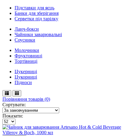
Підставки для яєць
Банки для зберігання
Серветки під тарілку
Ланч-бокси
Чайники заварювальні
Соусники
Молочники
Фруктовниці
Тортівниці
Цукерниці
Цукорниці
Підноси
Порівняння товарів (0)
Сортувати:
Показати: