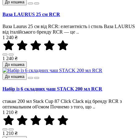
До кошика
Ваза LAURUS 25 см RCR
Ваза Laurus 25 см від RCR: елегантність і стиль Ваза LAURUS
від італійського бренду RCR — це ..
1 240 ₴
1 240 ₴
До кошика
До кошика
Набір із 6 складних чаш STACK 200 мл RCR
стакан 200 мл Stack Cup 87 Click Clack від бренду RCR з
оптимальним об'ємом Почнемо з того, що ..
1 210 ₴
1 210 ₴