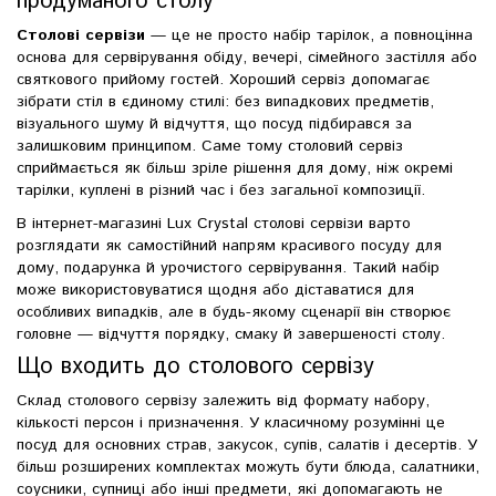
продуманого столу
Столові сервізи
— це не просто набір тарілок, а повноцінна
основа для сервірування обіду, вечері, сімейного застілля або
святкового прийому гостей. Хороший сервіз допомагає
зібрати стіл в єдиному стилі: без випадкових предметів,
візуального шуму й відчуття, що посуд підбирався за
залишковим принципом. Саме тому столовий сервіз
сприймається як більш зріле рішення для дому, ніж окремі
тарілки, куплені в різний час і без загальної композиції.
В інтернет-магазині Lux Crystal столові сервізи варто
розглядати як самостійний напрям красивого посуду для
дому, подарунка й урочистого сервірування. Такий набір
може використовуватися щодня або діставатися для
особливих випадків, але в будь-якому сценарії він створює
головне — відчуття порядку, смаку й завершеності столу.
Що входить до столового сервізу
Склад столового сервізу залежить від формату набору,
кількості персон і призначення. У класичному розумінні це
посуд для основних страв, закусок, супів, салатів і десертів. У
більш розширених комплектах можуть бути блюда, салатники,
соусники, супниці або інші предмети, які допомагають не