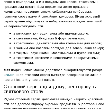
лише з приборами, а й з посудом для напоїв, текстилем і
предметами подачі. Біла порцеляна легко працює з
кришталем, прозорим склом, сріблястими приборами,
лляними серветками й спокійним декором. Більш яскравий
сервіз краще підтримувати нейтральними предметами, щоб
не перевантажувати стіл.
з келихами для води, вина або шампанського;
з салатниками, блюдами й фруктовницями;
з графинами, декантерами або глечиками для напоїв;
з чайним або кавовим посудом для завершення вечері;
з тацями, соусниками, молочниками й цукорницями;
з текстилем, свічками й невеликими декоративними
елементами.
Для подачі напоїв можна додатково використовувати розділ
келихи
, щоб столовий сервіз виглядав завершено не лише в
частині їжі, а й у частині напоїв.
Столовий сервіз для дому, ресторану та
святкового столу
Удома столовий сервіз допомагає швидко накрити красивий
стіл без довгого підбору окремих предметів. У ресторані або