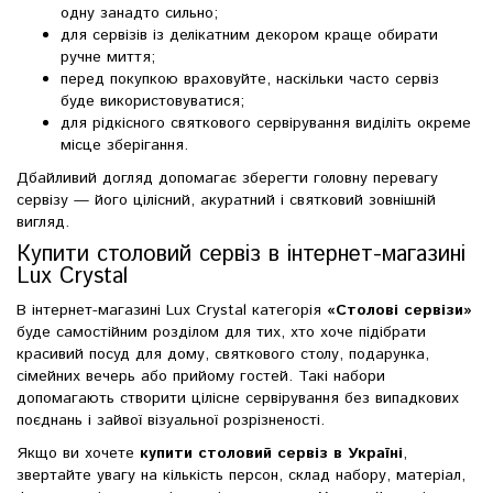
одну занадто сильно;
для сервізів із делікатним декором краще обирати
ручне миття;
перед покупкою враховуйте, наскільки часто сервіз
буде використовуватися;
для рідкісного святкового сервірування виділіть окреме
місце зберігання.
Дбайливий догляд допомагає зберегти головну перевагу
сервізу — його цілісний, акуратний і святковий зовнішній
вигляд.
Купити столовий сервіз в інтернет-магазині
Lux Crystal
В інтернет-магазині Lux Crystal категорія
«Столові сервізи»
буде самостійним розділом для тих, хто хоче підібрати
красивий посуд для дому, святкового столу, подарунка,
сімейних вечерь або прийому гостей. Такі набори
допомагають створити цілісне сервірування без випадкових
поєднань і зайвої візуальної розрізненості.
Якщо ви хочете
купити столовий сервіз в Україні
,
звертайте увагу на кількість персон, склад набору, матеріал,