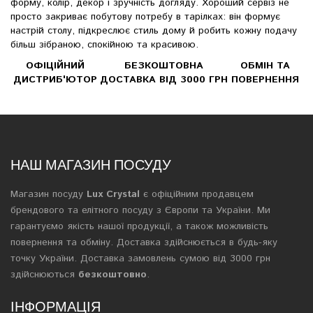
форму, колір, декор і зручність догляду. Хороший сервіз не
просто закриває побутову потребу в тарілках: він формує
настрій столу, підкреслює стиль дому й робить кожну подачу
більш зібраною, спокійною та красивою.
ОФІЦІЙНИЙ
БЕЗКОШТОВНА
ОБМІН ТА
ДИСТРИБ'ЮТОР
ДОСТАВКА ВІД 3000 ГРН
ПОВЕРНЕННЯ
НАШ МАГАЗИН ПОСУДУ
Магазин посуду
Lux Crystal
є офіційним продавцем
брендового та елітного посуду з Європи та України. Ми
гарантуємо якість нашої продукції, а також можливість
повернення та обміну. Доставка здійснюється в будь-яку
точку України. Доставка замовлень сумою від 3000 грн
здійснюються
безкоштовно
.
ІНФОРМАЦІЯ