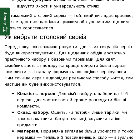
Для подарунка
особливо важливі зовнішній вигляд,
відчуття якості й універсальність стилю.
Фільтр
Оптимальний столовий сервіз — той, який виглядає красиво,
але не здається настільки крихким або урочистим, що ним
бояться користуватися.
Як вибрати столовий сервіз
Перед покупкою важливо розуміти, для яких ситуацій сервіз
буде використовуватися. Для щоденних обідів достатньо
практичного набору з базовими тарілками. Для свят,
сімейних застіль і подарунка краще обирати більш виразні
комплекти, які одразу формують повноцінне сервірування.
Чим точніше сервіз відповідає реальному способу життя, тим
частіше він буде використовуватися.
Кількість персон.
Для сім’ї підійдуть набори на 4–6
персон, для частих гостей краще розглядати більші
комплекти.
Склад набору.
Оцініть, чи потрібні лише тарілки, чи
також салатники, блюда, супниці, соусники та інші
предмети.
Матеріал.
Порцеляна виглядає більш урочисто й тонко,
кераміка — тепліше й повсякденніше, скло — візуально