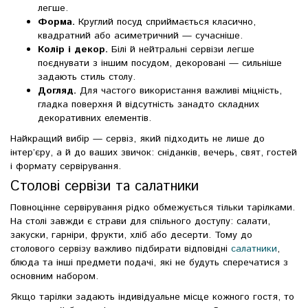
легше.
Форма.
Круглий посуд сприймається класично,
квадратний або асиметричний — сучасніше.
Колір і декор.
Білі й нейтральні сервізи легше
поєднувати з іншим посудом, декоровані — сильніше
задають стиль столу.
Догляд.
Для частого використання важливі міцність,
гладка поверхня й відсутність занадто складних
декоративних елементів.
Найкращий вибір — сервіз, який підходить не лише до
інтер’єру, а й до ваших звичок: сніданків, вечерь, свят, гостей
і формату сервірування.
Столові сервізи та салатники
Повноцінне сервірування рідко обмежується тільки тарілками.
На столі завжди є страви для спільного доступу: салати,
закуски, гарніри, фрукти, хліб або десерти. Тому до
столового сервізу важливо підбирати відповідні
салатники
,
блюда та інші предмети подачі, які не будуть сперечатися з
основним набором.
Якщо тарілки задають індивідуальне місце кожного гостя, то