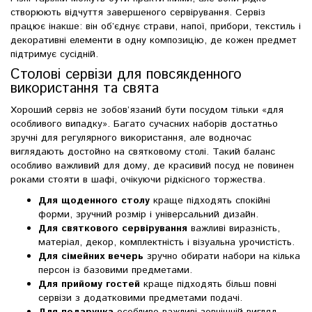
створюють відчуття завершеного сервірування. Сервіз
працює інакше: він об’єднує страви, напої, прибори, текстиль і
декоративні елементи в одну композицію, де кожен предмет
підтримує сусідній.
Столові сервізи для повсякденного
використання та свята
Хороший сервіз не зобов’язаний бути посудом тільки «для
особливого випадку». Багато сучасних наборів достатньо
зручні для регулярного використання, але водночас
виглядають достойно на святковому столі. Такий баланс
особливо важливий для дому, де красивий посуд не повинен
роками стояти в шафі, очікуючи рідкісного торжества.
Для щоденного столу
краще підходять спокійні
форми, зручний розмір і універсальний дизайн.
Для святкового сервірування
важливі виразність,
матеріал, декор, комплектність і візуальна урочистість.
Для сімейних вечерь
зручно обирати набори на кілька
персон із базовими предметами.
Для прийому гостей
краще підходять більш повні
сервізи з додатковими предметами подачі.