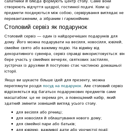
салатники й блюда формують центр столу. Саме вони
створюють відчуття щедрої, гостинної подачі. Коли ці
предмети поєднуються між собою, сервірування виглядає не
перевантаженим, а зібраним і гармонійним.
Столовий сервіз як подарунок
Столовий сервіз — один із найдоречніших подарунків для
дому. Його можна подарувати на весілля, новосілля, ювілей,
сімейне свято або важливу подію. На відміну від
декоративного сувеніра, сервіз справді використовується: він
бере участь у сімейних вечерях, святкових застіллях,
зустрічах із друзями й поступово стає частиною домашньої
історії.
Якщо ви шукаєте більше ідей для презенту, можна
переглянути розділ
посуд на подарунок
. Але столовий сервіз
відрізняється від багатьох подарункових предметів саме
масштабом: це не окрема річ, а повноцінний набір, який
здатний змінити зовнішній вигляд усього столу.
для весілля або річниці;
для новосілля й облаштування нового дому;
для сімейної пари або батьків;
для ювілею, важливої дати або урочистої події;