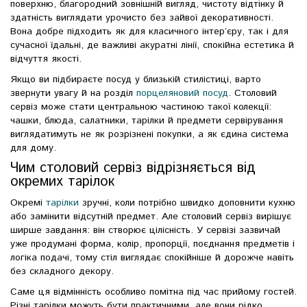
поверхню, благородний зовнішній вигляд, чистоту відтінку й
здатність виглядати урочисто без зайвої декоративності.
Вона добре підходить як для класичного інтер’єру, так і для
сучасної їдальні, де важливі акуратні лінії, спокійна естетика й
відчуття якості.
Якщо ви підбираєте посуд у близькій стилістиці, варто
звернути увагу й на розділ
порцеляновий посуд
. Столовий
сервіз може стати центральною частиною такої колекції:
чашки, блюда, салатники, тарілки й предмети сервірування
виглядатимуть не як розрізнені покупки, а як єдина система
для дому.
Чим столовий сервіз відрізняється від
окремих тарілок
Окремі
тарілки
зручні, коли потрібно швидко доповнити кухню
або замінити відсутній предмет. Але столовий сервіз вирішує
ширше завдання: він створює цілісність. У сервізі зазвичай
уже продумані форма, колір, пропорції, поєднання предметів і
логіка подачі, тому стіл виглядає спокійніше й дорожче навіть
без складного декору.
Саме ця відмінність особливо помітна під час прийому гостей.
Різні тарілки можуть бути практичними, але вони рідко