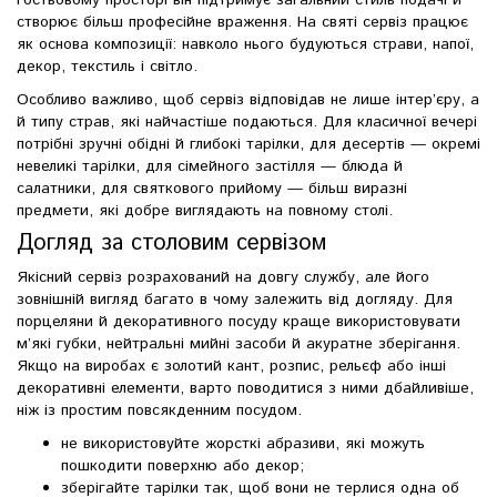
гостьовому просторі він підтримує загальний стиль подачі й
створює більш професійне враження. На святі сервіз працює
як основа композиції: навколо нього будуються страви, напої,
декор, текстиль і світло.
Особливо важливо, щоб сервіз відповідав не лише інтер’єру, а
й типу страв, які найчастіше подаються. Для класичної вечері
потрібні зручні обідні й глибокі тарілки, для десертів — окремі
невеликі тарілки, для сімейного застілля — блюда й
салатники, для святкового прийому — більш виразні
предмети, які добре виглядають на повному столі.
Догляд за столовим сервізом
Якісний сервіз розрахований на довгу службу, але його
зовнішній вигляд багато в чому залежить від догляду. Для
порцеляни й декоративного посуду краще використовувати
м’які губки, нейтральні мийні засоби й акуратне зберігання.
Якщо на виробах є золотий кант, розпис, рельєф або інші
декоративні елементи, варто поводитися з ними дбайливіше,
ніж із простим повсякденним посудом.
не використовуйте жорсткі абразиви, які можуть
пошкодити поверхню або декор;
зберігайте тарілки так, щоб вони не терлися одна об