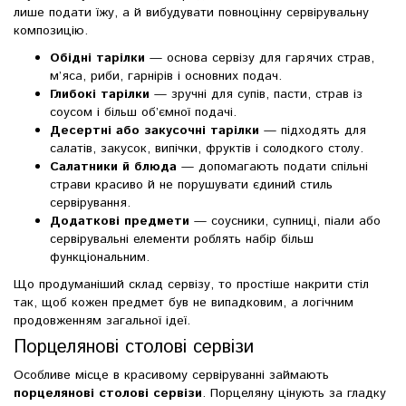
лише подати їжу, а й вибудувати повноцінну сервірувальну
композицію.
Обідні тарілки
— основа сервізу для гарячих страв,
м’яса, риби, гарнірів і основних подач.
Глибокі тарілки
— зручні для супів, пасти, страв із
соусом і більш об’ємної подачі.
Десертні або закусочні тарілки
— підходять для
салатів, закусок, випічки, фруктів і солодкого столу.
Салатники й блюда
— допомагають подати спільні
страви красиво й не порушувати єдиний стиль
сервірування.
Додаткові предмети
— соусники, супниці, піали або
сервірувальні елементи роблять набір більш
функціональним.
Що продуманіший склад сервізу, то простіше накрити стіл
так, щоб кожен предмет був не випадковим, а логічним
продовженням загальної ідеї.
Порцелянові столові сервізи
Особливе місце в красивому сервіруванні займають
порцелянові столові сервізи
. Порцеляну цінують за гладку