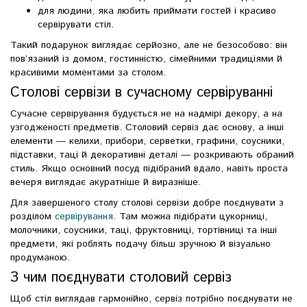
для людини, яка любить приймати гостей і красиво
сервірувати стіл.
Такий подарунок виглядає серйозно, але не безособово: він
пов’язаний із домом, гостинністю, сімейними традиціями й
красивими моментами за столом.
Столові сервізи в сучасному сервіруванні
Сучасне сервірування будується не на надмірі декору, а на
узгодженості предметів. Столовий сервіз дає основу, а інші
елементи — келихи, прибори, серветки, графини, соусники,
підставки, таці й декоративні деталі — розкривають обраний
стиль. Якщо основний посуд підібраний вдало, навіть проста
вечеря виглядає акуратніше й виразніше.
Для завершеного столу столові сервізи добре поєднувати з
розділом
сервірування
. Там можна підібрати цукорниці,
молочники, соусники, таці, фруктовниці, тортівниці та інші
предмети, які роблять подачу більш зручною й візуально
продуманою.
З чим поєднувати столовий сервіз
Щоб стіл виглядав гармонійно, сервіз потрібно поєднувати не