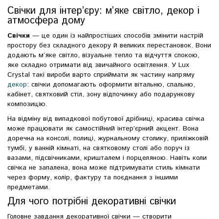
Свічки для інтер’єру: м’яке світло, декор і
атмосфера дому
Свічки
— це один із найпростіших способів змінити настрій
простору без складного декору й великих перестановок. Вони
додають м’яке світло, візуальне тепло та відчуття спокою,
яке складно отримати від звичайного освітлення. У Lux
Crystal такі вироби варто сприймати як частину напряму
декор
: свічки допомагають оформити вітальню, спальню,
кабінет, святковий стіл, зону відпочинку або подарункову
композицію.
На відміну від випадкової побутової дрібниці, красива свічка
може працювати як самостійний інтер’єрний акцент. Вона
доречна на консолі, полиці, журнальному столику, приліжковій
тумбі, у ванній кімнаті, на святковому столі або поруч із
вазами, підсвічниками, кришталем і порцеляною. Навіть коли
свічка не запалена, вона може підтримувати стиль кімнати
через форму, колір, фактуру та поєднання з іншими
предметами.
Для чого потрібні декоративні свічки
Головне завдання декоративної свічки — створити