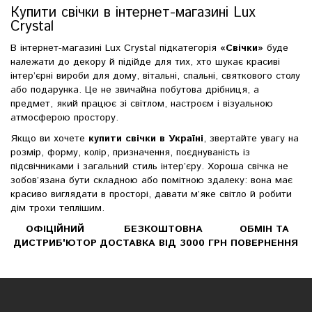
Купити свічки в інтернет-магазині Lux
Crystal
В інтернет-магазині Lux Crystal підкатегорія
«Свічки»
буде
належати до декору й підійде для тих, хто шукає красиві
інтер’єрні вироби для дому, вітальні, спальні, святкового столу
або подарунка. Це не звичайна побутова дрібниця, а
предмет, який працює зі світлом, настроєм і візуальною
атмосферою простору.
Якщо ви хочете
купити свічки в Україні
, звертайте увагу на
розмір, форму, колір, призначення, поєднуваність із
підсвічниками і загальний стиль інтер’єру. Хороша свічка не
зобов’язана бути складною або помітною здалеку: вона має
красиво виглядати в просторі, давати м’яке світло й робити
дім трохи теплішим.
ОФІЦІЙНИЙ
БЕЗКОШТОВНА
ОБМІН ТА
ДИСТРИБ'ЮТОР
ДОСТАВКА ВІД 3000 ГРН
ПОВЕРНЕННЯ