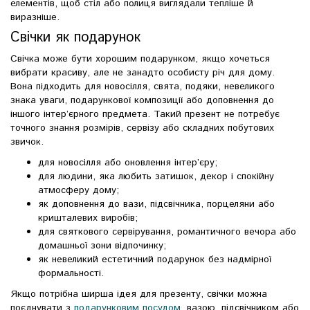
елементів, щоб стіл або полиця виглядали тепліше й
виразніше.
Свічки як подарунок
Свічка може бути хорошим подарунком, якщо хочеться
вибрати красиву, але не занадто особисту річ для дому.
Вона підходить для новосілля, свята, подяки, невеликого
знака уваги, подарункової композиції або доповнення до
іншого інтер’єрного предмета. Такий презент не потребує
точного знання розмірів, сервізу або складних побутових
звичок.
для новосілля або оновлення інтер’єру;
для людини, яка любить затишок, декор і спокійну
атмосферу дому;
як доповнення до вази, підсвічника, порцеляни або
кришталевих виробів;
для святкового сервірування, романтичного вечора або
домашньої зони відпочинку;
як невеликий естетичний подарунок без надмірної
формальності.
Якщо потрібна ширша ідея для презенту, свічки можна
поєднувати з
подарунковим посудом
, вазою, підсвічником або