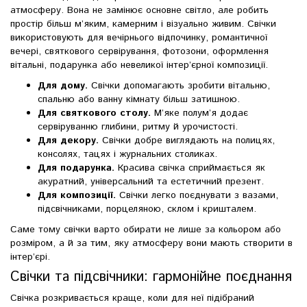
атмосферу. Вона не замінює основне світло, але робить
простір більш м’яким, камерним і візуально живим. Свічки
використовують для вечірнього відпочинку, романтичної
вечері, святкового сервірування, фотозони, оформлення
вітальні, подарунка або невеликої інтер’єрної композиції.
Для дому.
Свічки допомагають зробити вітальню,
спальню або ванну кімнату більш затишною.
Для святкового столу.
М’яке полум’я додає
сервіруванню глибини, ритму й урочистості.
Для декору.
Свічки добре виглядають на полицях,
консолях, тацях і журнальних столиках.
Для подарунка.
Красива свічка сприймається як
акуратний, універсальний та естетичний презент.
Для композиції.
Свічки легко поєднувати з вазами,
підсвічниками, порцеляною, склом і кришталем.
Саме тому свічки варто обирати не лише за кольором або
розміром, а й за тим, яку атмосферу вони мають створити в
інтер’єрі.
Свічки та підсвічники: гармонійне поєднання
Свічка розкривається краще, коли для неї підібраний