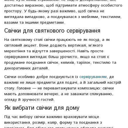
достатньо виразною, щоб підтримати атмосферу особистого
простору. У будь-якому разі важливо, щоб свічка не
виглядала випадково, а поєднувалася з меблями, текстилем,
вазами та іншими предметами.
Свічки для святкового сервірування
На святковому столі свічки працюють не як посуд, а як
світловий акцент. Вони додають вертикалі, м’якого
мерехтіння та відчуття завершеності. Навіть просте
сервірування виглядає більш урочисто, якщо на столі є
продумане поєднання свічок, келихів, тарілок, текстилю та
декоративних деталей.
Свічки особливо добре поєднуються із
сервіруванням
, де
важливі не лише предмети для подачі, а й загальний настрій
столу. Головне — не перевантажувати композицію: свічки
мають доповнювати вечерю, а не заважати спілкуванню,
огляду й зручності гостей.
Як вибрати свічки для дому
Під час вибору свічки важливо враховувати місце
використання, розмір, колір, форму та поєднання з