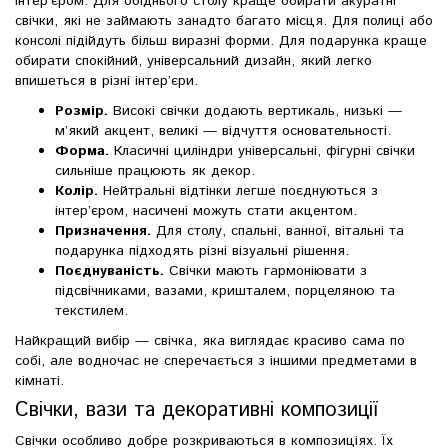
інтер’єром. Для обіднього столу краще обирати акуратні
свічки, які не займають занадто багато місця. Для полиці або
консолі підійдуть більш виразні форми. Для подарунка краще
обирати спокійний, універсальний дизайн, який легко
впишеться в різні інтер’єри.
Розмір.
Високі свічки додають вертикаль, низькі —
м’який акцент, великі — відчуття основательності.
Форма.
Класичні циліндри універсальні, фігурні свічки
сильніше працюють як декор.
Колір.
Нейтральні відтінки легше поєднуються з
інтер’єром, насичені можуть стати акцентом.
Призначення.
Для столу, спальні, ванної, вітальні та
подарунка підходять різні візуальні рішення.
Поєднуваність.
Свічки мають гармоніювати з
підсвічниками, вазами, кришталем, порцеляною та
текстилем.
Найкращий вибір — свічка, яка виглядає красиво сама по
собі, але водночас не сперечається з іншими предметами в
кімнаті.
Свічки, вази та декоративні композиції
Свічки особливо добре розкриваються в композиціях. Їх