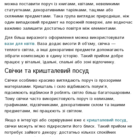
можна поставити поруч із книгами, квітами, невеликими
статуетками, декоративними тарілками, тацями або
скляними предметами. Така група виглядає природніше, ніж
один випадковий предмет на порожній поверхні, але водночас
важливо залишити достатньо повітря між елементами.
Для більш виразного оформлення можна використовувати
вази для квітів
. Ваза додає висоти й об’єму, свічка —
теплого світла, а інші декоративні предмети допомагають
зібрати композицію в єдину історію. Такий прийом добре
працює у вітальні, їдальні, спальні або зоні відпочинку.
Свічки та кришталевий посуд
Свічки особливо красиво виглядають поруч із прозорими
матеріалами. Кришталь і скло відбивають полум’я,
підсилюють відблиски й роблять світло більш багатошаровим.
Тому свічки часто використовують поруч із келихами,
графинами, підсвічниками, декоративним склом та іншими
предметами, які працюють зі світлом.
Якщо в інтер’єрі або сервіруванні вже є
кришталевий посуд
,
свічки можуть м’яко підкреслити його блиск. Такий прийом не
потребує зайвого декору: достатньо кількох спокійних