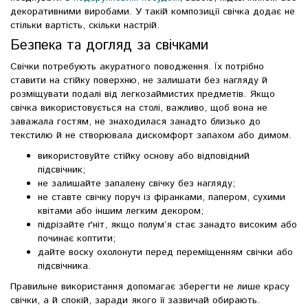
декоративними виробами. У такій композиції свічка додає не
стільки вартість, скільки настрій.
Безпека та догляд за свічками
Свічки потребують акуратного поводження. Їх потрібно
ставити на стійку поверхню, не залишати без нагляду й
розміщувати подалі від легкозаймистих предметів. Якщо
свічка використовується на столі, важливо, щоб вона не
заважала гостям, не знаходилася занадто близько до
текстилю й не створювала дискомфорт запахом або димом.
використовуйте стійку основу або відповідний
підсвічник;
не залишайте запалену свічку без нагляду;
не ставте свічку поруч із фіранками, папером, сухими
квітами або іншим легким декором;
підрізайте ґніт, якщо полум’я стає занадто високим або
починає коптити;
дайте воску охолонути перед переміщенням свічки або
підсвічника.
Правильне використання допомагає зберегти не лише красу
свічки, а й спокій, заради якого її зазвичай обирають.