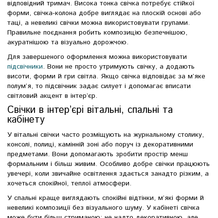
відповідний тримач. Висока тонка свічка потребує стійкої
форми, свічка-колона добре виглядає на плоскій основі або
таці, а невеликі свічки можна використовувати групами.
Правильне поєднання робить композицію безпечнішою,
акуратнішою та візуально дорожчою.
Для завершеного оформлення можна використовувати
підсвічники
. Вони не просто утримують свічку, а додають
висоти, форми й гри світла. Якщо свічка відповідає за м’яке
полум’я, то підсвічник задає силует і допомагає вписати
світловий акцент в інтер’єр.
Свічки в інтер’єрі вітальні, спальні та
кабінету
У вітальні свічки часто розміщують на журнальному столику,
консолі, полиці, камінній зоні або поруч із декоративними
предметами. Вони допомагають зробити простір менш
формальним і більш живим. Особливо добре свічки працюють
увечері, коли звичайне освітлення здається занадто різким, а
хочеться спокійної, теплої атмосфери.
У спальні краще виглядають спокійні відтінки, м’які форми й
невеликі композиції без візуального шуму. У кабінеті свічка
може бути більш стриманою: не надто декоративною, але