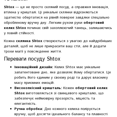
Shtox
— це не просто скляний посуд, а справжня інновація,
втілена у кришталі. Ці унікальні склянки відрізняються
здатністю обертатися на рівній поверхні завдяки спеціально
обробленому вручну дну. Легким рухом руки
обертовий
келих Shtox
починає свій захоплюючий танець, залишаючись
у повній стійкості.
Кожна
склянка Shtox
створюється з увагою до найдрібніших
деталей, щоб не лише прикрасити ваш стіл, але й додати
трохи магії у повсякденне життя.
Переваги посуду Shtox
Інноваційний дизайн:
Келих Shtox має унікальне
запатентоване дно, яке дозволяє йому обертатися. Це
робить його єдиним у своєму роді та дарує власнику
масу приємних емоцій.
Високоякісний кришталь:
Кожен
обертовий келих
Shtox
виготовляється зі свинцевого кришталю, що
забезпечує неймовірну прозорість, міцність та
елегантність.
Ручна обробка:
Дно кожного келиха полірується
вручну, щоб досягти ідеального балансу та плавності