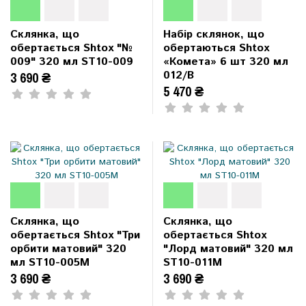
Склянка, що
Набір склянок, що
обертається Shtox "№
обертаються Shtox
009" 320 мл ST10-009
«Комета» 6 шт 320 мл
012/B
3 690 ₴
5 470 ₴
Склянка, що
Склянка, що
обертається Shtox "Три
обертається Shtox
орбити матовий" 320
"Лорд матовий" 320 мл
мл ST10-005M
ST10-011M
3 690 ₴
3 690 ₴