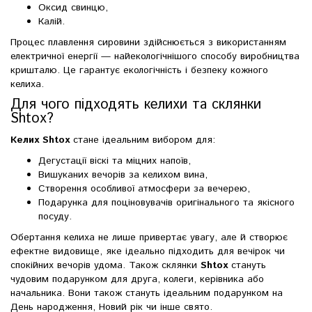
Оксид свинцю,
Калій.
Процес плавлення сировини здійснюється з використанням
електричної енергії — найекологічнішого способу виробництва
кришталю. Це гарантує екологічність і безпеку кожного
келиха.
Для чого підходять келихи та склянки
Shtox?
Келих Shtox
стане ідеальним вибором для:
Дегустації віскі та міцних напоїв,
Вишуканих вечорів за келихом вина,
Створення особливої атмосфери за вечерею,
Подарунка для поціновувачів оригінального та якісного
посуду.
Обертання келиха не лише привертає увагу, але й створює
ефектне видовище, яке ідеально підходить для вечірок чи
спокійних вечорів удома. Також склянки
Shtox
стануть
чудовим подарунком для друга, колеги, керівника або
начальника. Вони також стануть ідеальним подарунком на
День народження, Новий рік чи інше свято.