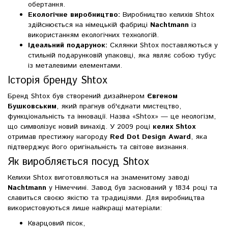
обертання.
Екологічне виробництво:
Виробництво келихів Shtox
здійснюється на німецькій фабриці
Nachtmann
із
використанням екологічних технологій.
Ідеальний подарунок:
Склянки Shtox поставляються у
стильній подарунковій упаковці, яка являє собою тубус
із металевими елементами.
Історія бренду Shtox
Бренд Shtox був створений дизайнером
Євгеном
Бушковським
, який прагнув об'єднати мистецтво,
функціональність та інновації. Назва «Shtox» — це неологізм,
що символізує новий винахід. У 2009 році
келих Shtox
отримав престижну нагороду
Red Dot Design Award
, яка
підтверджує його оригінальність та світове визнання.
Як виробляється посуд Shtox
Келихи Shtox виготовляються на знаменитому заводі
Nachtmann
у Німеччині. Завод був заснований у 1834 році та
славиться своєю якістю та традиціями. Для виробництва
використовуються лише найкращі матеріали:
Кварцовий пісок,