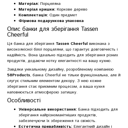
Матеріал:
Порцеляна
Матеріал кришки:
Коркове дерево
Комплектація:
Один предмет
Фірмова подарункова упаковка
Опис банки для зберігання Tassen
Cheerful
Ця банка для зберігання
Tassen Cheerful
виконана з
високоякісної білої порцеляни, що гарантує довговічність і
надійність. Вона ідеально підходить для зберігання різних
продуктів, додаючи нотку елегантності на вашу кухню.
Завдяки унікальному дизайну, розробленому компанією
58Products
, банка Cheerful не тільки функціональна, але й
слугує стильним елементом декору. З нею кожне
зберігання стає приємним процесом, а ваша кухня
наповнюється атмосферою затишку.
Особливості
Універсальне використання:
Банка підходить для
зберігання найрізноманітніших продуктів,
забезпечуючи їх збереження та свіжість.
Естетична привабливість:
Елегантний дизайн і