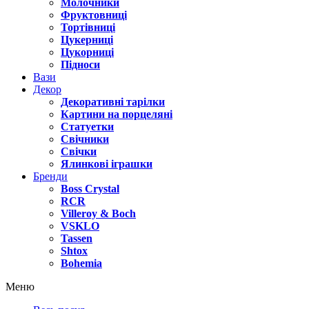
Молочники
Фруктовниці
Тортівниці
Цукерниці
Цукорниці
Підноси
Вази
Декор
Декоративні тарілки
Картини на порцеляні
Статуетки
Свічники
Свічки
Ялинкові іграшки
Бренди
Boss Crystal
RCR
Villeroy & Boch
VSKLO
Tassen
Shtox
Bohemia
Меню