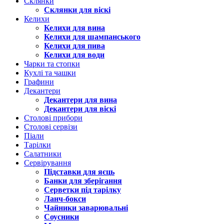
Склянки
Склянки для віскі
Келихи
Келихи для вина
Келихи для шампанського
Келихи для пива
Келихи для води
Чарки та стопки
Кухлі та чашки
Графини
Декантери
Декантери для вина
Декантери для віскі
Столові прибори
Столові сервізи
Піали
Тарілки
Салатники
Сервірування
Підставки для яєць
Банки для зберігання
Серветки під тарілку
Ланч-бокси
Чайники заварювальні
Соусники