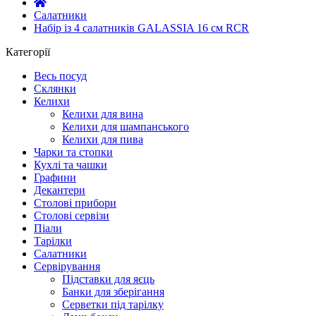
Салатники
Набір із 4 салатників GALASSIA 16 см RCR
Категорії
Весь посуд
Склянки
Келихи
Келихи для вина
Келихи для шампанського
Келихи для пива
Чарки та стопки
Кухлі та чашки
Графини
Декантери
Столові прибори
Столові сервізи
Піали
Тарілки
Салатники
Сервірування
Підставки для яєць
Банки для зберігання
Серветки під тарілку