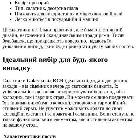
Колір: прозорий
Тип: салатник, десертна піала
Підходять для використання в мікрохвильовій печі
Легко миються в посудомийній машині
Ці салатники не тільки практичні, але й мають стильний
дизайн, натхненний скандинавськими традиціями. Тисячі
бульбашок, що прикрашають поверхню, надають їм
унікальний вигляд, який буде привертати увагу ваших гостей.
Ідеальний вибір для будь-якого
випадку
Салатники
Galassia
від
RCR
ідеально підходять для різних
заходів – від сімейних вечерь до святкових банкетів. Їх
універсальність дозволяє використовувати їх для подачі як
холодних, так і гарячих страв. Ви можете сміливо поєднувати
їх з іншими виробами з колекції, створюючи гармонійний і
стильний сервіз. Не упустіть можливість додати до своєї
колекції ці елегантні та практичні салатники. Вони стануть не
тільки функціональним елементом, але й стильним акцентом
на вашому столі.
Характеристики посуду