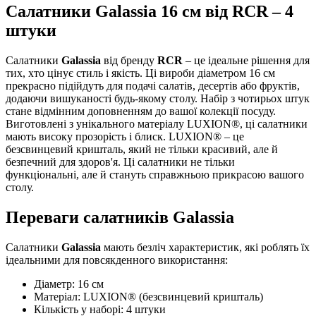
Салатники Galassia 16 см від RCR – 4
штуки
Салатники
Galassia
від бренду
RCR
– це ідеальне рішення для
тих, хто цінує стиль і якість. Ці вироби діаметром 16 см
прекрасно підійдуть для подачі салатів, десертів або фруктів,
додаючи вишуканості будь-якому столу. Набір з чотирьох штук
стане відмінним доповненням до вашої колекції посуду.
Виготовлені з унікального матеріалу LUXION®, ці салатники
мають високу прозорість і блиск. LUXION® – це
безсвинцевий кришталь, який не тільки красивий, але й
безпечний для здоров'я. Ці салатники не тільки
функціональні, але й стануть справжньою прикрасою вашого
столу.
Переваги салатників Galassia
Салатники
Galassia
мають безліч характеристик, які роблять їх
ідеальними для повсякденного використання:
Діаметр: 16 см
Матеріал: LUXION® (безсвинцевий кришталь)
Кількість у наборі: 4 штуки