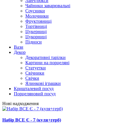
Ланч-бокси
Чайники заварювальні
Соусники
Молочники
Фруктовниці
Тортівниці
Цукерниці
Цукорниці
Підноси
Вази
Декор
Декоративні тарілки
Картини на порцеляні
Статуетки
Свічники
Свічки
Ялинкові іграшки
Кришталевий посуд
Порцеляновий посуд
Нові надходження
Набір ВСЕ Є - 7 (куля+герб)