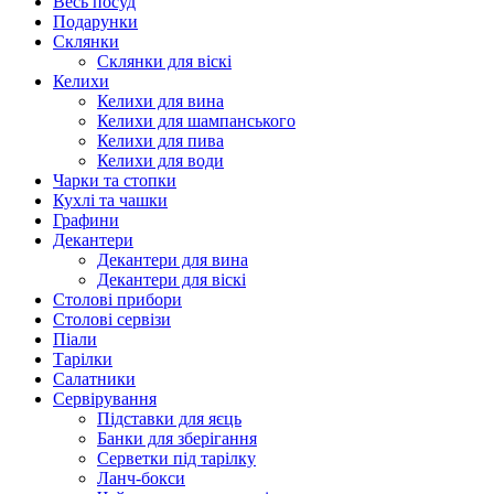
Весь посуд
Подарунки
Склянки
Склянки для віскі
Келихи
Келихи для вина
Келихи для шампанського
Келихи для пива
Келихи для води
Чарки та стопки
Кухлі та чашки
Графини
Декантери
Декантери для вина
Декантери для віскі
Столові прибори
Столові сервізи
Піали
Тарілки
Салатники
Сервірування
Підставки для яєць
Банки для зберігання
Серветки під тарілку
Ланч-бокси