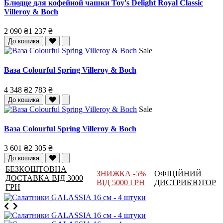
Блюдце для кофейной чашки Toy's Delight Royal Classic
Villeroy & Boch
2 090 ₴
1 237 ₴
До кошика
Sale
Ваза Colourful Spring Villeroy & Boch
4 348 ₴
2 783 ₴
До кошика
Sale
Ваза Colourful Spring Villeroy & Boch
3 601 ₴
2 305 ₴
До кошика
БЕЗКОШТОВНА
ЗНИЖКА -5%
ОФІЦІЙНИЙ
ДОСТАВКА ВІД 3000
ВІД 5000 ГРН
ДИСТРИБ'ЮТОР
ГРН