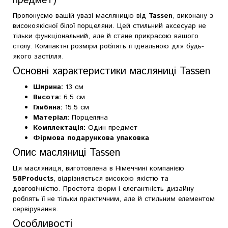
предмет)
Пропонуємо вашій увазі масляницю від
Tassen
, виконану з
високоякісної білої порцеляни. Цей стильний аксесуар не
тільки функціональний, але й стане прикрасою вашого
столу. Компактні розміри роблять її ідеальною для будь-
якого застілля.
Основні характеристики масляниці Tassen
Ширина:
13 см
Висота:
6,5 см
Глибина:
15,5 см
Матеріал:
Порцеляна
Комплектація:
Один предмет
Фірмова подарункова упаковка
Опис масляниці Tassen
Ця масляниця, виготовлена в Німеччині компанією
58Products
, відрізняється високою якістю та
довговічністю. Простота форм і елегантність дизайну
роблять її не тільки практичним, але й стильним елементом
сервірування.
Особливості