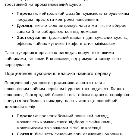
тростинний чи ароматизований цукор.
Переваги:
нейтральний дизайн, сумісність із будь-яким
посудом, простота контролю наповнення.
Догляд:
якісне скло витримує часте миття, не вбирає
запахи й не забарвлюється від домішок.
Застосування:
ідеальний варіант для сучасних кухонь,
офісних чайних куточків і кафе в стилі мінімалізм.
Така цукорниця органічно виглядає поруч зі скляними
чайниками, глеками й келихами, підтримуючи єдину лінію
сервірування.
Порцелянові цукорниці: класика чайного сервізу
Порцелянові цукорниці традиційно асоціюються з
повноцінним чайним сервізом і урочистою подачею. Гладка
поверхня, благородний блиск і тонкі стінки надають сервіровці
відчуття особливого випадку, навіть якщо це звичайний
домашній вечір.
Переваги:
презентабельний зовнішній вигляд,
можливість комплексного підбору з чайниками,
молочниками та чашками з тієї ж колекції.
Догляд:
більшість сучасних порцелянових цукорниць