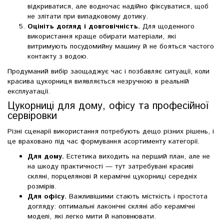
відкриватися, але водночас надійно фіксуватися, щоб
не злітати при випадковому дотику.
Оцініть догляд і довговічність.
Для щоденного
використання краще обирати матеріали, які
витримують посудомийну машину й не бояться частого
контакту з водою.
Продуманий вибір заощаджує час і позбавляє ситуації, коли
красива цукорниця виявляється незручною в реальній
експлуатації.
Цукорниці для дому, офісу та професійної
сервіровки
Різні сценарії використання потребують дещо різних рішень, і
це враховано під час формування асортименту категорії.
Для дому.
Естетика виходить на перший план, але не
на шкоду практичності — тут затребувані красиві
скляні, порцелянові й керамічні цукорниці середніх
розмірів.
Для офісу.
Важливішими стають місткість і простота
догляду: оптимальні лаконічні скляні або керамічні
моделі, які легко мити й наповнювати.