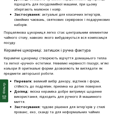
підходять для посудомийної машини, при цьому
зберігають малюнок і колір.
Застосування:
актуальні для класичних інтер’єрів,
сімейних чаювань, святкових сервіровок і подарункових
наборів.
Порцелянова цукорниця легко стає центральним елементом
чайного столу, навколо якого вибудовується вся композиція
посуду.
Керамічні цукорниці: затишок і ручна фактура
Керамічні цукорниці створюють відчуття домашнього тепла
та легкої «ручної» естетики. Невеликі нерівності глазурі, м’які
кольори й оригінальні форми дозволяють їм виглядати як
предмети авторської роботи.
Переваги:
великий вибір декору, відтінків і форм,
Фільтр
стійкість до подряпин, приємна на дотик поверхня.
Догляд:
якісна кераміка добре витримує щоденне
використання, підходить для ручного й машинного
миття.
Застосування:
чудове рішення для інтер’єрів у стилі
прованс, еко, сканді та для неформальних чайних