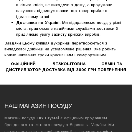
в кілька кліків, не виходячи з дому, а продумане
пакування підвищує шанси, що товар приїде в
ідеальному стані.
Доставка по Україні.
Ми відправляємо посуд у різні
міста, працюємо з надійними службами доставки й
приділяємо увагу захисту крихких виробів.
Завдяки цьому купівля цукорниці перетворюється з
випадкової дрібниці на усвідомлене рішення, яке робить
кожне чаювання трохи красивішим і комфортнішим.
ОФІЦІЙНИЙ
БЕЗКОШТОВНА
ОБМІН ТА
ДИСТРИБ'ЮТОР
ДОСТАВКА ВІД 3000 ГРН
ПОВЕРНЕННЯ
НАШ МАГАЗИН ПОСУДУ
Магазин посуду
Lux Crystal
є офіційним продавцем
брендового та елітного посуду з Європи та України. Ми
гарантуємо якість нашої продукції, а також можливість