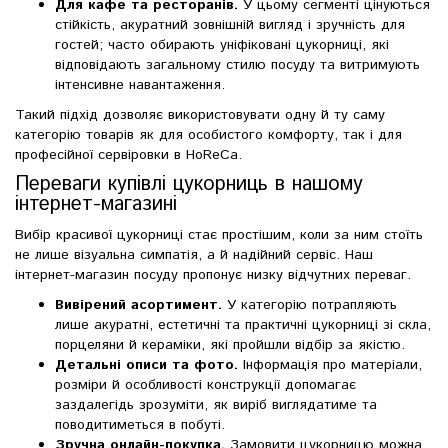
Для кафе та ресторанів.
У цьому сегменті цінуються
стійкість, акуратний зовнішній вигляд і зручність для
гостей; часто обирають уніфіковані цукорниці, які
відповідають загальному стилю посуду та витримують
інтенсивне навантаження.
Такий підхід дозволяє використовувати одну й ту саму
категорію товарів як для особистого комфорту, так і для
професійної сервіровки в HoReCa.
Переваги купівлі цукорниць в нашому
інтернет-магазині
Вибір красивої цукорниці стає простішим, коли за ним стоїть
не лише візуальна симпатія, а й надійний сервіс. Наш
інтернет-магазин посуду пропонує низку відчутних переваг.
Вивірений асортимент.
У категорію потрапляють
лише акуратні, естетичні та практичні цукорниці зі скла,
порцеляни й кераміки, які пройшли відбір за якістю.
Детальні описи та фото.
Інформація про матеріали,
розміри й особливості конструкції допомагає
заздалегідь зрозуміти, як виріб виглядатиме та
поводитиметься в побуті.
Зручна онлайн-покупка.
Замовити цукорницю можна