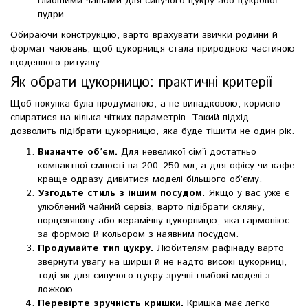
глибшими чашами для сипучого цукру або цукрової
пудри.
Обираючи конструкцію, варто врахувати звички родини й
формат чаювань, щоб цукорниця стала природною частиною
щоденного ритуалу.
Як обрати цукорницю: практичні критерії
Щоб покупка була продуманою, а не випадковою, корисно
спиратися на кілька чітких параметрів. Такий підхід
дозволить підібрати цукорницю, яка буде тішити не один рік.
Визначте об’єм.
Для невеликої сім’ї достатньо
компактної ємності на 200–250 мл, а для офісу чи кафе
краще одразу дивитися моделі більшого об’єму.
Узгодьте стиль з іншим посудом.
Якщо у вас уже є
улюблений чайний сервіз, варто підібрати скляну,
порцелянову або керамічну цукорницю, яка гармоніює
за формою й кольором з наявним посудом.
Продумайте тип цукру.
Любителям рафінаду варто
звернути увагу на ширші й не надто високі цукорниці,
тоді як для сипучого цукру зручні глибокі моделі з
ложкою.
Перевірте зручність кришки.
Кришка має легко