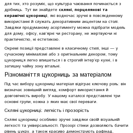
для тих, хто розуміє, що культура чаювання починається з
дрібниць. Тут ви знайдете
скляні, порцелянові та
керамічні цукорниці
, які водночас зручні в повсякденному
використанні й служать декоративним акцентом на столі.
Завдяки продуманому асортименту можна підібрати модель
для дому, офісу, кав’ярні чи ресторану, не жертвуючи ні
практичністю, ні естетикою.
Окремі позиції представлені в класичному стилі, інші — у
сучасному мінімалізмі або з оригінальним декором, тому
цукорниця легко впишеться і в строгий інтер’єр кухні, і в
затишну чайну зону вітальні.
Різноманіття цукорниць за матеріалом
Під час вибору цукорниці матеріал відіграє ключову роль: він
визначає зовнішній вигляд, комфорт використання й
довговічність виробу. У нашому каталозі представлені три
основні групи, кожна з яких має свої переваги.
Скляні цукорниці: легкість і прозорість
Скляні цукорниці особливо зручні завдяки своїй візуальній
легкості та універсальності. Прозорі стінки дозволяють бачити
рівень цукру, а також красиво демонструють рафінад,