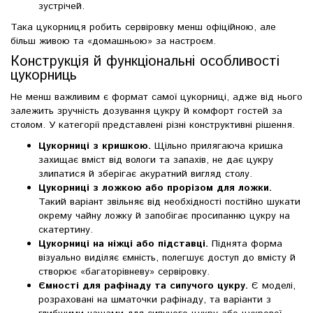
зустрічей.
Така цукорниця робить сервіровку менш офіційною, але
більш живою та «домашньою» за настроєм.
Конструкція й функціональні особливості
цукорниць
Не менш важливим є формат самої цукорниці, адже від нього
залежить зручність дозування цукру й комфорт гостей за
столом. У категорії представлені різні конструктивні рішення.
Цукорниці з кришкою.
Щільно прилягаюча кришка
захищає вміст від вологи та запахів, не дає цукру
злипатися й зберігає акуратний вигляд столу.
Цукорниці з ложкою або прорізом для ложки.
Такий варіант звільняє від необхідності постійно шукати
окрему чайну ложку й запобігає просипанню цукру на
скатертину.
Цукорниці на ніжці або підставці.
Піднята форма
візуально виділяє ємність, полегшує доступ до вмісту й
створює «багаторівневу» сервіровку.
Ємності для рафінаду та сипучого цукру.
Є моделі,
розраховані на шматочки рафінаду, та варіанти з