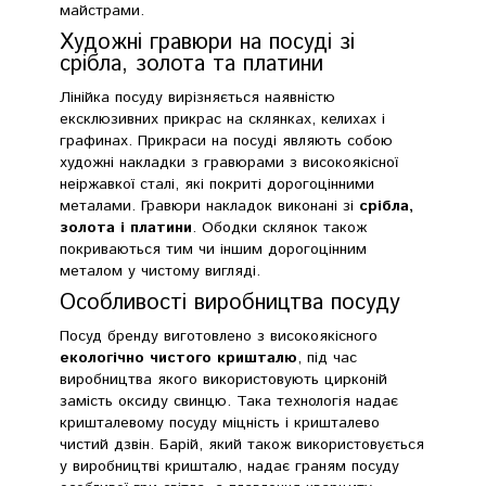
майстрами.
Художні гравюри на посуді зі
срібла, золота та платини
Лінійка посуду вирізняється наявністю
ексклюзивних прикрас на склянках, келихах і
графинах. Прикраси на посуді являють собою
художні накладки з гравюрами з високоякісної
неіржавкої сталі, які покриті дорогоцінними
металами. Гравюри накладок виконані зі
срібла,
золота і платини
. Ободки склянок також
покриваються тим чи іншим дорогоцінним
металом у чистому вигляді.
Особливості виробництва посуду
Посуд бренду виготовлено з високоякісного
екологічно чистого кришталю
, під час
виробництва якого використовують цирконій
замість оксиду свинцю. Така технологія надає
кришталевому посуду міцність і кришталево
чистий дзвін. Барій, який також використовується
у виробництві кришталю, надає граням посуду