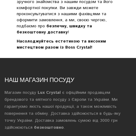
зручного знайомства з нашим посудом та його
комфортної покупки. Ви завжди можете
проконсультуватися з нашими фахівцями та
оформити замовлення, а ми, своєю чергою,
подбаємо про
безпечну, швидку та
безкоштовну доставку
!
Насолоджуйтесь естетикою та високим
мистецтвом разом із Boss Crystal!
НАШ МАГАЗИН ПОСУДУ
Магазин посуду
Lux Crystal
є офіційним продавцем
брендового та елітного посуду з Європи та України. Ми
гарантуємо якість нашої продукції, а також можливість
повернення та обміну. Доставка здійснюється в будь-яку
точку України. Доставка замовлень сумою від 3000 грн
здійснюються
безкоштовно
.