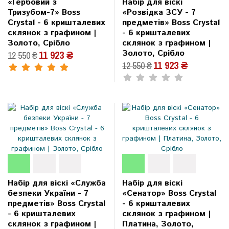
«Гербовий з
Набір для віскі
Тризубом-7» Boss
«Розвідка ЗСУ - 7
Crystal - 6 кришталевих
предметів» Boss Crystal
склянок з графином |
- 6 кришталевих
Золото, Срібло
склянок з графином |
Золото, Срібло
11 923 ₴
12 550 ₴
11 923 ₴
12 550 ₴
Набір для віскі «Служба
Набір для віскі
безпеки України - 7
«Сенатор» Boss Crystal
предметів» Boss Crystal
- 6 кришталевих
- 6 кришталевих
склянок з графином |
склянок з графином |
Платина, Золото,