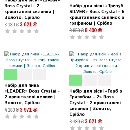
Набір для віскі «ШАХИ»
Boss Crystal - 2
Набір для віскі «Тризуб
кришталеві склянки |
SILVER» Boss Crystal - 6
Золото, Срібло
кришталевих склянок з
графином | Срібло
3 021 ₴
3 180 ₴
8 400 ₴
8 850 ₴
Набір для пива
«LEADER» Boss Crystal -
Набір для віскі «Герб з
2 кришталеві келихи |
Тризубом - 2» Boss
Золото, Срібло
Crystal - 2 кришталеві
склянки | Золото,
3 971 ₴
4 180 ₴
Срібло
3 021 ₴
3 180 ₴