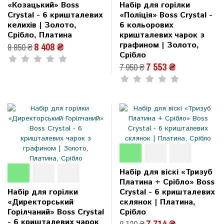
«Козацький» Boss
Набір для горілки
Crystal - 6 кришталевих
«Поліція» Boss Crystal -
келихів | Золото,
6 кольорових
Срібло, Платина
кришталевих чарок з
графином | Золото,
8 408 ₴
8 850 ₴
Срібло
7 553 ₴
7 950 ₴
Набір для віскі «Тризуб
Платина + Срібло» Boss
Набір для горілки
Crystal - 6 кришталевих
«Директорський
склянок | Платина,
Горілчаний» Boss Crystal
Срібло
- 6 кришталевих чарок
7 714 ₴