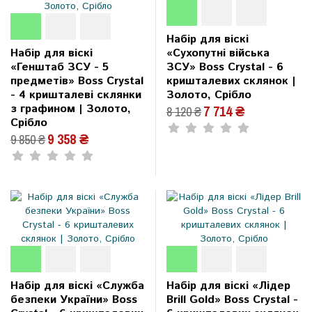
Набір для віскі
Набір для віскі
«Сухопутні війська
«Генштаб ЗСУ - 5
ЗСУ» Boss Crystal - 6
предметів» Boss Crystal
кришталевих склянок |
- 4 кришталеві склянки
Золото, Срібло
з графином | Золото,
7 714 ₴
8 120 ₴
Срібло
9 358 ₴
9 850 ₴
Набір для віскі «Служба
Набір для віскі «Лідер
безпеки України» Boss
Brill Gold» Boss Crystal -