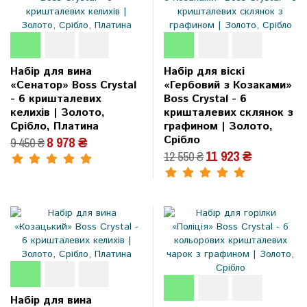
Набір для вина
Набір для віскі
«Сенатор» Boss Crystal
«Гербовий з Козаками»
- 6 кришталевих
Boss Crystal - 6
келихів | Золото,
кришталевих склянок з
Срібло, Платина
графином | Золото,
Срібло
8 978 ₴
9 450 ₴
11 923 ₴
12 550 ₴
Набір для вина