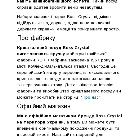
навіть найвибагливішого естета
. Такий посуд
справді здатен зробити вечір незабутнім.
Набори склянок і чарок Boss Crystal відмінно
підійдуть як подарунок, адже вони покликані
дарувати справжні емоції та прикрашати простір.
Про фабрику
Кришталевий посуд Boss Crystal
виготовляють вручну
майстри італійської
фабрики RCR. Фабрика заснована 1967 року в
місті Колле-ді-Валь-д'Ельса (Італія). Сьогодні це
європейський лідер у виробництві ексклюзивного
кришталевого посуду для алкогольних напоїв
та сервірування столу. Детальніше про історію
фабрики та виробництво кришталевого посуду ви
можете прочитати на сторінці
"Про нас"
.
Офіційний магазин
Ми є офіційним магазином бренду Boss Crystal
на території України
, а тому Ви можете бути
впевнені в оригінальному походженні продукції та
її високій якості. Наш сайт створений для