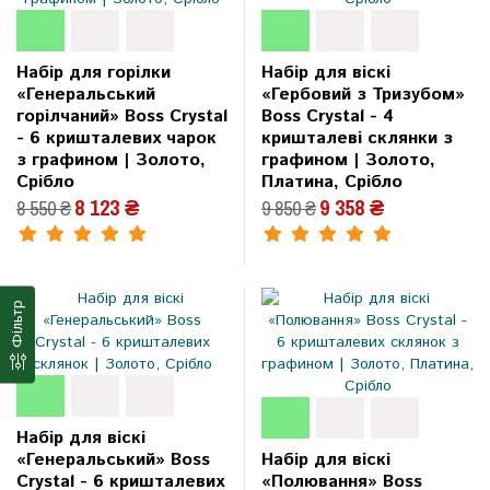
Набір для горілки
Набір для віскі
«Генеральський
«Гербовий з Тризубом»
горілчаний» Boss Crystal
Boss Crystal - 4
- 6 кришталевих чарок
кришталеві склянки з
з графином | Золото,
графином | Золото,
Срібло
Платина, Срібло
8 123 ₴
9 358 ₴
8 550 ₴
9 850 ₴
Фільтр
Набір для віскі
«Генеральський» Boss
Набір для віскі
Crystal - 6 кришталевих
«Полювання» Boss