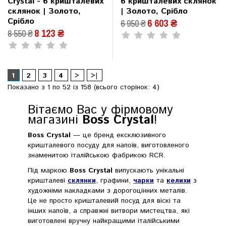
Crystal - 6 кришталевих
6 кришталевих склянок
склянок | Золото,
| Золото, Срібло
Срібло
6 603 ₴
6 950 ₴
8 123 ₴
8 550 ₴
1
2
3
4
>
>|
Показано з 1 по 52 із 158 (всього сторінок: 4)
Вітаємо Вас у фірмовому
магазині
Boss Crystal
!
Boss Crystal
— це бренд ексклюзивного
кришталевого посуду для напоїв, виготовленого
знаменитою італійською фабрикою RCR.
Під маркою
Boss Crystal
випускають унікальні
кришталеві
склянки
, графини,
чарки
та
келихи
з
художніми накладками з дорогоцінних металів.
Це не просто кришталевий посуд для віскі та
інших напоїв, а справжні витвори мистецтва, які
виготовлені вручну найкращими італійськими