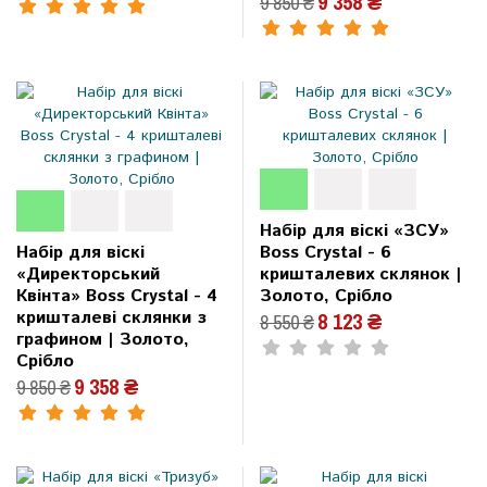
9 358 ₴
9 850 ₴
Набір для віскі «ЗСУ»
Набір для віскі
Boss Crystal - 6
«Директорський
кришталевих склянок |
Квінта» Boss Crystal - 4
Золото, Срібло
кришталеві склянки з
8 123 ₴
8 550 ₴
графином | Золото,
Срібло
9 358 ₴
9 850 ₴