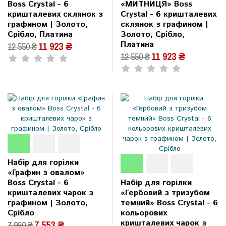
Boss Crystal - 6
«МИТНИЦЯ» Boss
кришталевих склянок з
Crystal - 6 кришталевих
графином | Золото,
склянок з графином |
Срібло, Платина
Золото, Срібло,
Платина
11 923 ₴
12 550 ₴
11 923 ₴
12 550 ₴
Набір для горілки
«Графин з овалом»
Boss Crystal - 6
Набір для горілки
кришталевих чарок з
«Гербовий з тризубом
графином | Золото,
темний» Boss Crystal - 6
Срібло
кольорових
кришталевих чарок з
7 553 ₴
7 950 ₴