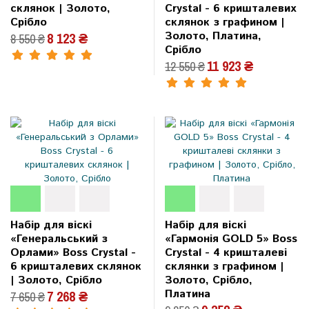
склянок | Золото,
Crystal - 6 кришталевих
Срібло
склянок з графином |
Золото, Платина,
8 123 ₴
8 550 ₴
Срібло
11 923 ₴
12 550 ₴
Набір для віскі
Набір для віскі
«Генеральський з
«Гармонія GOLD 5» Boss
Орлами» Boss Crystal -
Crystal - 4 кришталеві
6 кришталевих склянок
склянки з графином |
| Золото, Срібло
Золото, Срібло,
Платина
7 268 ₴
7 650 ₴