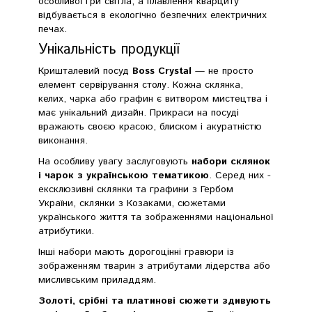
особливої гри світла, а плавлення кварциту
відбувається в екологічно безпечних електричних
печах.
Унікальність продукції
Кришталевий посуд
Boss Crystal
— не просто
елемент сервірування столу. Кожна склянка,
келих, чарка або графин є витвором мистецтва і
має унікальний дизайн. Прикраси на посуді
вражають своєю красою, блиском і акуратністю
виконання.
На особливу увагу заслуговують
набори склянок
і чарок з українською тематикою
. Серед них -
ексклюзивні склянки та графини з Гербом
України, склянки з Козаками, сюжетами
українського життя та зображеннями національної
атрибутики.
Інші набори мають дорогоцінні гравюри із
зображенням тварин з атрибутами лідерства або
мисливським приладдям.
Золоті, срібні та платинові сюжети здивують