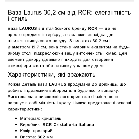
Ваза Laurus 30,2 см від RCR: елегантність
і стиль
Ваза
LAURUS
від італійського бренду
RCR
— це не
просто предмет інтер'єру, а справжня знахідка для
цінителів вишуканого посуду. З висотою 30,2 см і
діаметром 19,7 см, вона стане чудовим акцентом на будь-
якому столі, підкреслюючи вашу витонченість і смак. Цей
елемент декору ідеально підходить для створення
атмосфери свята або затишку у вашому домі.
Характеристики, які вражають
Кожна деталь вази
LAURUS
продумана до дрібниць, що
робить її ідеальним вибором для будь-якого випадку.
Виготовлена з високоякісного кришталю Luxion, вона
поєднує в собі міцність і красу. Нижче представлені основні
характеристики:
Матеріал: кришталь
Виробник:
RCR Cristalleria Italiana
Колір: прозорий
Висота: 302 мм