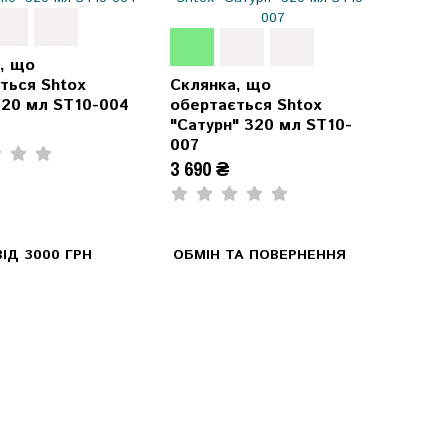
, що
ться Shtox
Склянка, що
320 мл ST10-004
обертається Shtox
"Сатурн" 320 мл ST10-
007
3 690 ₴
ІД 3000 ГРН
ОБМІН ТА ПОВЕРНЕННЯ