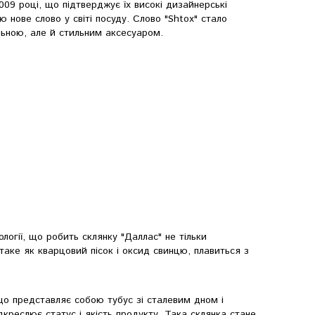
09 році, що підтверджує їх високі дизайнерські
нове слово у світі посуду. Слово "Shtox" стало
льною, але й стильним аксесуаром.
логії, що робить склянку "Даллас" не тільки
аке як кварцовий пісок і оксид свинцю, плавиться з
 що представляє собою тубус зі сталевим дном і
дкреслює статус і якість продукту. Така склянка стане