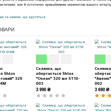
рактичним, але й естетично привабливим елементом вашого інтер'є
ни та келихи, що крутяться
ОВАРИ
що
Склянка, що
Склянка
я Shtox
обертається Shtox
обертає
товий" 320
"Океан" 320 мл ST10-
"Авеню"
14M
003
002
3 990 ₴
3 690 ₴