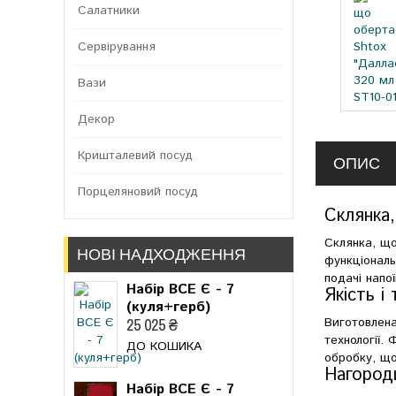
Салатники
Сервірування
Вази
Декор
Кришталевий посуд
ОПИС
Порцеляновий посуд
Склянка
Склянка, що
НОВІ НАДХОДЖЕННЯ
функціональ
подачі напо
Набір ВСЕ Є - 7
Якість і 
(куля+герб)
Виготовлена
25 025 ₴
технології.
ДО КОШИКА
обробку, що 
Нагород
Набір ВСЕ Є - 7