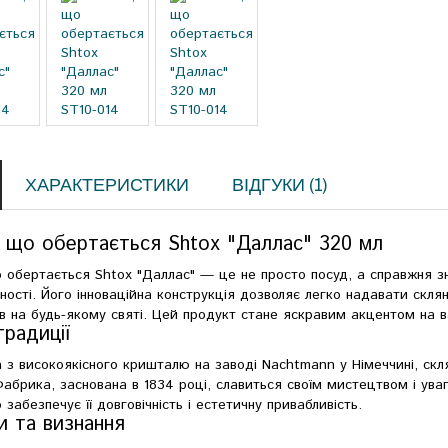
ХАРАКТЕРИСТИКИ
ВІДГУКИ (1)
, що обертається Shtox "Даллас" 320 мл
 обертається Shtox "Даллас" — це не просто посуд, а справжня зн
ності. Його інноваційна конструкція дозволяє легко надавати скля
їв на будь-якому святі. Цей продукт стане яскравим акцентом на в
традиції
 з високоякісного кришталю на заводі Nachtmann у Німеччині, скля
 Фабрика, заснована в 1834 році, славиться своїм мистецтвом і ув
забезпечує її довговічність і естетичну привабливість.
и та визнання