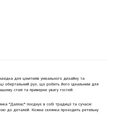
ахідка для цінителів унікального дизайну та
нці обертальний рух, що робить його ідеальним для
ашому столі та приверне увагу гостей.
нка "Даллас" поєднує в собі традиції та сучасні
агою до деталей. Кожна склянка проходить ретельну