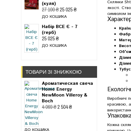
Склянки Sht
(куля)
якості. Ств
27 100 ₴
25 025 ₴
символом ін
ДО КОШИКА
Характе
Набір ВСЕ Є - 7
Країн
(герб)
Фабр
25 025 ₴
Матер
ДО КОШИКА
Висот
Об'єм
Діаме
Діаме
Тубус
ТОВАРИ ЗІ ЗНИЖКОЮ
Ароматическая свеча
Екологіч
Home Energy
NewMoon Villeroy &
Виробничі п
Boch
красивою, а
4 069 ₴
2 504 ₴
використанн
Упаковка
Кожна склян
ДО КОШИКА
кришкою. Це