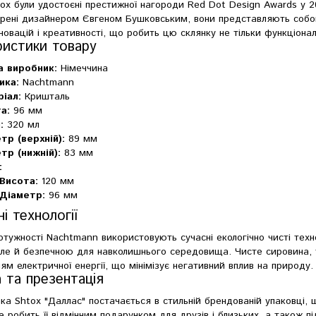
ox були удостоєні престижної нагороди Red Dot Design Awards у 20
орені дизайнером Євгеном Бушковським, вони представляють собою 
новацій і креативності, що робить цю склянку не тільки функціона
ристики товару
а виробник:
Німеччина
ика:
Nachtmann
іал:
Кришталь
а:
96 мм
:
320 мл
тр (верхній):
89 мм
тр (нижній):
83 мм
:
Висота:
120 мм
Діаметр:
96 мм
ні технології
отужності Nachtmann використовують сучасні екологічно чисті техно
ле й безпечною для навколишнього середовища. Чисте сировина, т
ям електричної енергії, що мінімізує негативний вплив на природу.
 та презентація
ка Shtox "Даллас" постачається в стильній брендованій упаковці,
 робить її відмінним подарунком для друзів і близьких, а також пі