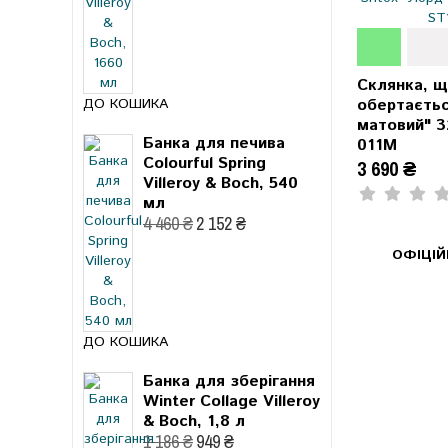
Склянка, 
обертаєтьс
ДО КОШИКА
матовий" 3
Банка для печива
011M
Colourful Spring
3 690 ₴
Villeroy & Boch, 540
мл
4 460 ₴
2 152 ₴
ОФІЦІ
ДО КОШИКА
Банка для зберігання
Winter Collage Villeroy
& Boch, 1,8 л
1 186 ₴
949 ₴