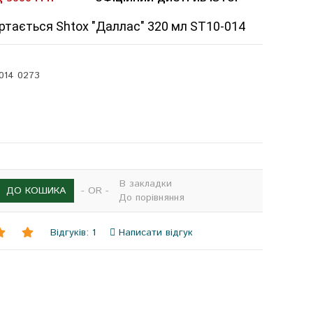
ртається Shtox "Даллас" 320 мл ST10-014
014 0273
В закладки
- OR -
ДО КОШИКА
До порівняння
Відгуків: 1
Написати відгук