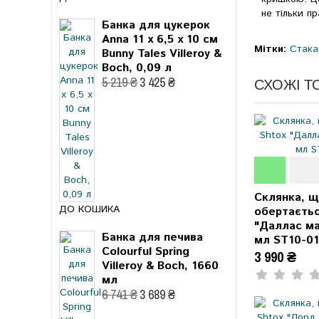
не тільки п
Банка для цукерок
Anna 11 x 6,5 x 10 см
Мітки:
Стака
Bunny Tales Villeroy &
Boch, 0,09 л
5 219 ₴
3 425 ₴
СХОЖІ Т
Склянка, 
ДО КОШИКА
обертаєтьс
"Даллас ма
Банка для печива
мл ST10-0
Colourful Spring
3 990 ₴
Villeroy & Boch, 1660
мл
6 741 ₴
3 689 ₴