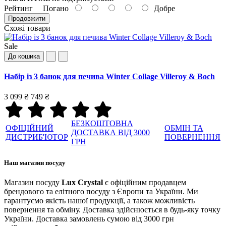
Рейтинг
Погано
Добре
Продовжити
Схожі товари
Sale
До кошика
Набір із 3 банок для печива Winter Collage Villeroy & Boch
3 099 ₴
749 ₴
БЕЗКОШТОВНА
ОФІЦІЙНИЙ
ОБМІН ТА
ДОСТАВКА ВІД 3000
ДИСТРИБ'ЮТОР
ПОВЕРНЕННЯ
ГРН
Наш магазин посуду
Магазин посуду
Lux Crystal
є офіційним продавцем
брендового та елітного посуду з Європи та України. Ми
гарантуємо якість нашої продукції, а також можливість
повернення та обміну. Доставка здійснюється в будь-яку точку
України. Доставка замовлень сумою від 3000 грн