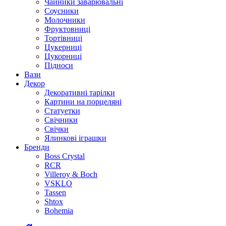
Чайники заварювальні
Соусники
Молочники
Фруктовниці
Тортівниці
Цукерниці
Цукорниці
Підноси
Вази
Декор
Декоративні тарілки
Картини на порцеляні
Статуетки
Свічники
Свічки
Ялинкові іграшки
Бренди
Boss Crystal
RCR
Villeroy & Boch
VSKLO
Tassen
Shtox
Bohemia