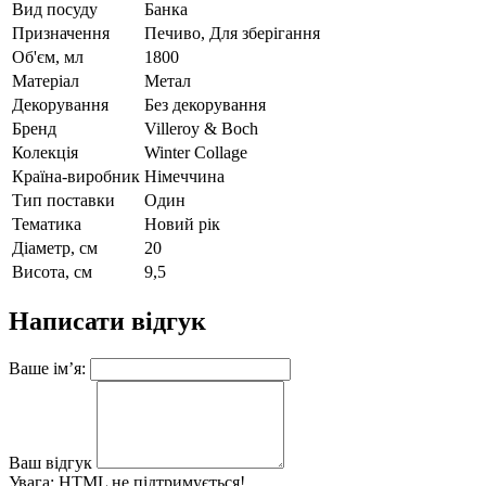
Вид посуду
Банка
Призначення
Печиво, Для зберігання
Об'єм, мл
1800
Матеріал
Метал
Декорування
Без декорування
Бренд
Villeroy & Boch
Колекція
Winter Collage
Країна-виробник
Німеччина
Тип поставки
Один
Тематика
Новий рік
Діаметр, см
20
Висота, см
9,5
Написати відгук
Ваше ім’я:
Ваш відгук
Увага:
HTML не підтримується!