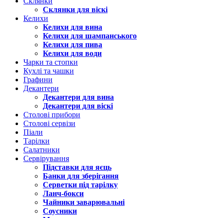
Склянки
Склянки для віскі
Келихи
Келихи для вина
Келихи для шампанського
Келихи для пива
Келихи для води
Чарки та стопки
Кухлі та чашки
Графини
Декантери
Декантери для вина
Декантери для віскі
Столові прибори
Столові сервізи
Піали
Тарілки
Салатники
Сервірування
Підставки для яєць
Банки для зберігання
Серветки під тарілку
Ланч-бокси
Чайники заварювальні
Соусники