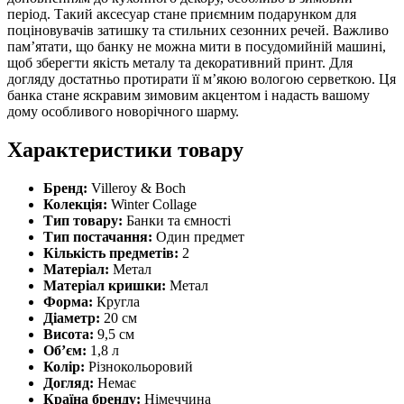
період. Такий аксесуар стане приємним подарунком для
поціновувачів затишку та стильних сезонних речей. Важливо
пам’ятати, що банку не можна мити в посудомийній машині,
щоб зберегти якість металу та декоративний принт. Для
догляду достатньо протирати її м’якою вологою серветкою. Ця
банка стане яскравим зимовим акцентом і надасть вашому
дому особливого новорічного шарму.
Характеристики товару
Бренд:
Villeroy & Boch
Колекція:
Winter Collage
Тип товару:
Банки та ємності
Тип постачання:
Один предмет
Кількість предметів:
2
Матеріал:
Метал
Матеріал кришки:
Метал
Форма:
Кругла
Діаметр:
20 см
Висота:
9,5 см
Об’єм:
1,8 л
Колір:
Різнокольоровий
Догляд:
Немає
Країна бренду:
Німеччина