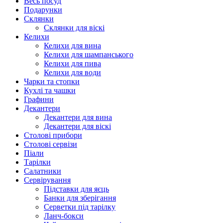
Весь посуд
Подарунки
Склянки
Склянки для віскі
Келихи
Келихи для вина
Келихи для шампанського
Келихи для пива
Келихи для води
Чарки та стопки
Кухлі та чашки
Графини
Декантери
Декантери для вина
Декантери для віскі
Столові прибори
Столові сервізи
Піали
Тарілки
Салатники
Сервірування
Підставки для яєць
Банки для зберігання
Серветки під тарілку
Ланч-бокси