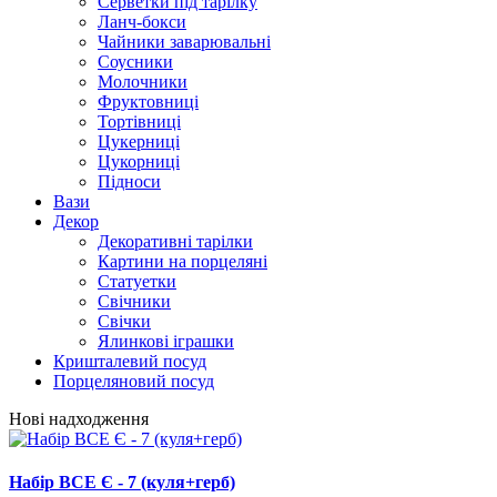
Серветки під тарілку
Ланч-бокси
Чайники заварювальні
Соусники
Молочники
Фруктовниці
Тортівниці
Цукерниці
Цукорниці
Підноси
Вази
Декор
Декоративні тарілки
Картини на порцеляні
Статуетки
Свічники
Свічки
Ялинкові іграшки
Кришталевий посуд
Порцеляновий посуд
Нові надходження
Набір ВСЕ Є - 7 (куля+герб)