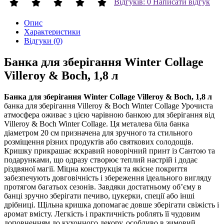
Відгуків: 0
Написати відгук
Опис
Характеристики
Відгуки (0)
Банка для зберігання Winter Collage
Villeroy & Boch, 1,8 л
Банка для зберігання Winter Collage Villeroy & Boch, 1,8 л
банка для зберігання Villeroy & Boch Winter Collage Урочиста
атмосфера оживає з цією чарівною банкою для зберігання від
Villeroy & Boch Winter Collage. Ця металева біла банка
діаметром 20 см призначена для зручного та стильного
розміщення різних продуктів або святкових солодощів.
Кришку прикрашає яскравий новорічний принт із Сантою та
подарунками, що одразу створює теплий настрій і додає
різдвяної магії. Міцна конструкція та якісне покриття
забезпечують довговічність і збереження ідеального вигляду
протягом багатьох сезонів. Завдяки достатньому об’єму в
банці зручно зберігати печиво, цукерки, спеції або інші
дрібниці. Щільна кришка допомагає довше зберігати свіжість і
аромат вмісту. Легкість і практичність роблять її чудовим
доповненням до кухонного декору, особливо в зимовий