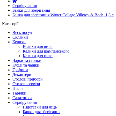
Сервірування
Банки для зберігання
Банка для зберігання Winter Collage Villeroy & Boch, 1,8 л
Категорії
Весь посуд
Склянки
Келихи
Келихи для вина
Келихи для шампанського
Келихи для пива
Чарки та стопки
Кухлі та чашки
Графини
Декантери
Столові прибори
Столові сервізи
Піали
Тарілки
Салатники
Сервірування
Підставки для яєць
Банки для зберігання