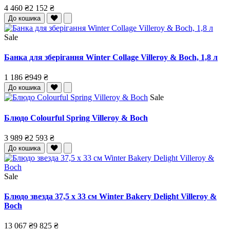
4 460 ₴
2 152 ₴
До кошика
Sale
Банка для зберігання Winter Collage Villeroy & Boch, 1,8 л
1 186 ₴
949 ₴
До кошика
Sale
Блюдо Colourful Spring Villeroy & Boch
3 989 ₴
2 593 ₴
До кошика
Sale
Блюдо звезда 37,5 x 33 см Winter Bakery Delight Villeroy &
Boch
13 067 ₴
9 825 ₴