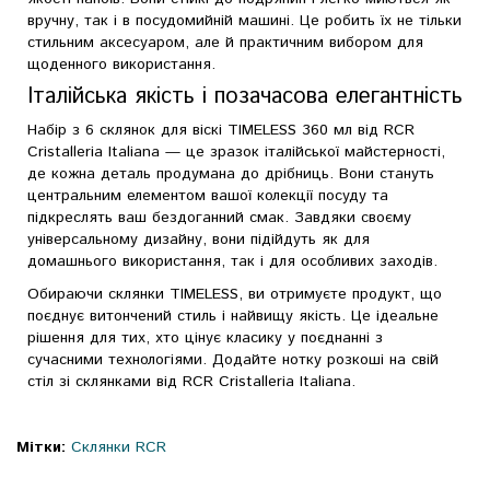
вручну, так і в посудомийній машині. Це робить їх не тільки
стильним аксесуаром, але й практичним вибором для
щоденного використання.
Італійська якість і позачасова елегантність
Набір з 6 склянок для віскі TIMELESS 360 мл від RCR
Cristalleria Italiana — це зразок італійської майстерності,
де кожна деталь продумана до дрібниць. Вони стануть
центральним елементом вашої колекції посуду та
підкреслять ваш бездоганний смак. Завдяки своєму
універсальному дизайну, вони підійдуть як для
домашнього використання, так і для особливих заходів.
Обираючи склянки TIMELESS, ви отримуєте продукт, що
поєднує витончений стиль і найвищу якість. Це ідеальне
рішення для тих, хто цінує класику у поєднанні з
сучасними технологіями. Додайте нотку розкоші на свій
стіл зі склянками від RCR Cristalleria Italiana.
Мітки:
Склянки RCR