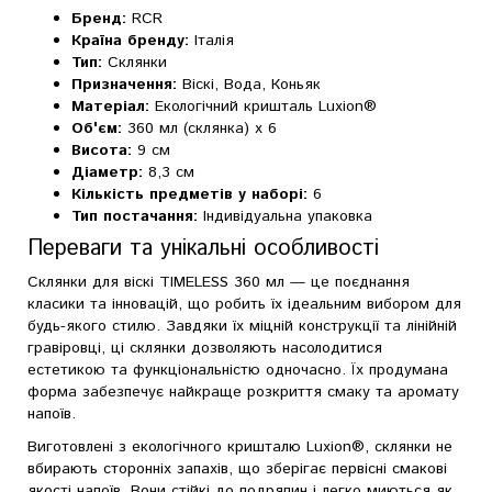
Бренд:
RCR
Країна бренду:
Італія
Тип:
Склянки
Призначення:
Віскі, Вода, Коньяк
Матеріал:
Екологічний кришталь Luxion®
Об'єм:
360 мл (склянка) x 6
Висота:
9 см
Діаметр:
8,3 см
Кількість предметів у наборі:
6
Тип постачання:
Індивідуальна упаковка
Переваги та унікальні особливості
Склянки для віскі TIMELESS 360 мл — це поєднання
класики та інновацій, що робить їх ідеальним вибором для
будь-якого стилю. Завдяки їх міцній конструкції та лінійній
гравіровці, ці склянки дозволяють насолодитися
естетикою та функціональністю одночасно. Їх продумана
форма забезпечує найкраще розкриття смаку та аромату
напоїв.
Виготовлені з екологічного кришталю Luxion®, склянки не
вбирають сторонніх запахів, що зберігає первісні смакові
якості напоїв. Вони стійкі до подряпин і легко миються як