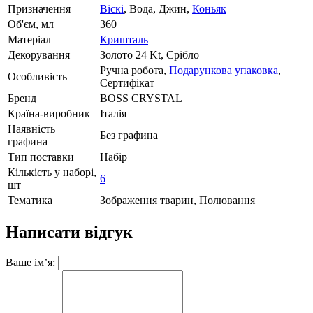
Призначення
Віскі
, Вода, Джин,
Коньяк
Об'єм, мл
360
Матеріал
Кришталь
Декорування
Золото 24 Kt, Срібло
Ручна робота,
Подарункова упаковка
,
Особливість
Сертифікат
Бренд
BOSS CRYSTAL
Країна-виробник
Італія
Наявність
Без графина
графина
Тип поставки
Набір
Кількість у наборі,
6
шт
Тематика
Зображення тварин, Полювання
Написати відгук
Ваше ім’я: