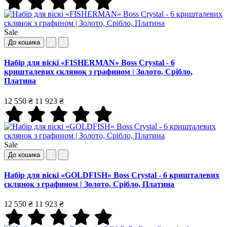
Sale
До кошика
Набір для віскі «FISHERMAN» Boss Crystal - 6
кришталевих склянок з графином | Золото, Срібло,
Платина
12 550 ₴
11 923 ₴
Sale
До кошика
Набір для віскі «GOLDFISH» Boss Crystal - 6 кришталевих
склянок з графином | Золото, Срібло, Платина
12 550 ₴
11 923 ₴