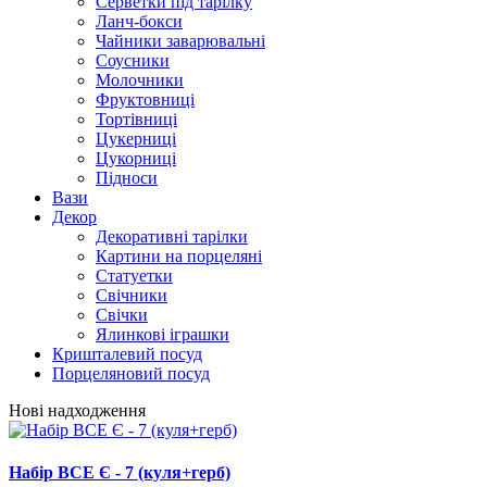
Серветки під тарілку
Ланч-бокси
Чайники заварювальні
Соусники
Молочники
Фруктовниці
Тортівниці
Цукерниці
Цукорниці
Підноси
Вази
Декор
Декоративні тарілки
Картини на порцеляні
Статуетки
Свічники
Свічки
Ялинкові іграшки
Кришталевий посуд
Порцеляновий посуд
Нові надходження
Набір ВСЕ Є - 7 (куля+герб)