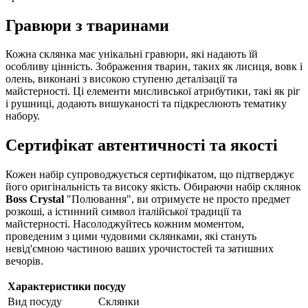
Гравюри з тваринами
Кожна склянка має унікальні гравюри, які надають їй
особливу цінність. Зображення тварин, таких як лисиця, вовк і
олень, виконані з високою ступеню деталізації та
майстерності. Ці елементи мисливської атрибутики, такі як ріг
і рушниці, додають вишуканості та підкреслюють тематику
набору.
Сертифікат автентичності та якості
Кожен набір супроводжується сертифікатом, що підтверджує
його оригінальність та високу якість. Обираючи набір склянок
Boss Crystal
"Полювання", ви отримуєте не просто предмет
розкоші, а істинний символ італійської традиції та
майстерності. Насолоджуйтесь кожним моментом,
проведеним з цими чудовими склянками, які стануть
невід'ємною частиною ваших урочистостей та затишних
вечорів.
Характеристики посуду
Вид посуду
Склянки