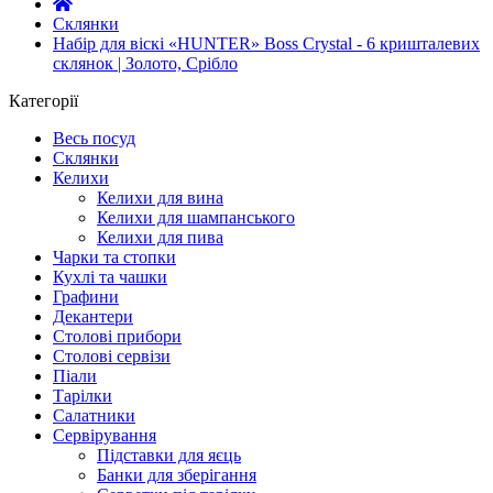
Склянки
Набір для віскі «HUNTER» Boss Crystal - 6 кришталевих
склянок | Золото, Срібло
Категорії
Весь посуд
Склянки
Келихи
Келихи для вина
Келихи для шампанського
Келихи для пива
Чарки та стопки
Кухлі та чашки
Графини
Декантери
Столові прибори
Столові сервізи
Піали
Тарілки
Салатники
Сервірування
Підставки для яєць
Банки для зберігання