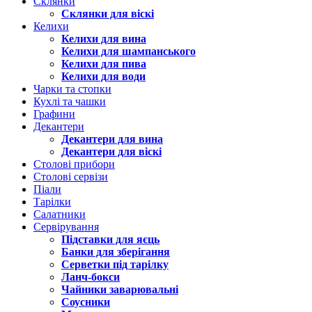
Склянки
Склянки для віскі
Келихи
Келихи для вина
Келихи для шампанського
Келихи для пива
Келихи для води
Чарки та стопки
Кухлі та чашки
Графини
Декантери
Декантери для вина
Декантери для віскі
Столові прибори
Столові сервізи
Піали
Тарілки
Салатники
Сервірування
Підставки для яєць
Банки для зберігання
Серветки під тарілку
Ланч-бокси
Чайники заварювальні
Соусники