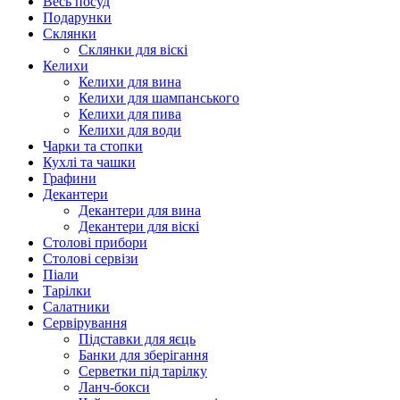
Весь посуд
Подарунки
Склянки
Склянки для віскі
Келихи
Келихи для вина
Келихи для шампанського
Келихи для пива
Келихи для води
Чарки та стопки
Кухлі та чашки
Графини
Декантери
Декантери для вина
Декантери для віскі
Столові прибори
Столові сервізи
Піали
Тарілки
Салатники
Сервірування
Підставки для яєць
Банки для зберігання
Серветки під тарілку
Ланч-бокси