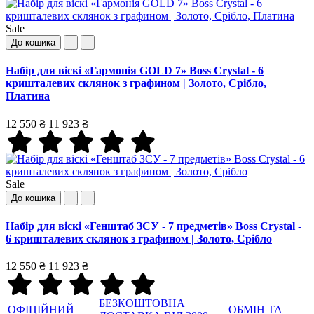
Sale
До кошика
Набір для віскі «Гармонія GOLD 7» Boss Crystal - 6
кришталевих склянок з графином | Золото, Срібло,
Платина
12 550 ₴
11 923 ₴
Sale
До кошика
Набір для віскі «Генштаб ЗСУ - 7 предметів» Boss Crystal -
6 кришталевих склянок з графином | Золото, Срібло
12 550 ₴
11 923 ₴
БЕЗКОШТОВНА
ОФІЦІЙНИЙ
ОБМІН ТА