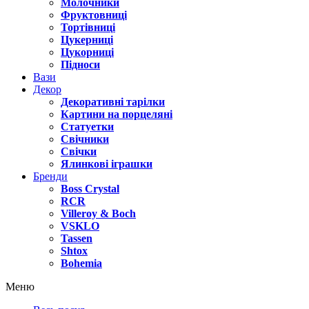
Молочники
Фруктовниці
Тортівниці
Цукерниці
Цукорниці
Підноси
Вази
Декор
Декоративні тарілки
Картини на порцеляні
Статуетки
Свічники
Свічки
Ялинкові іграшки
Бренди
Boss Crystal
RCR
Villeroy & Boch
VSKLO
Tassen
Shtox
Bohemia
Меню