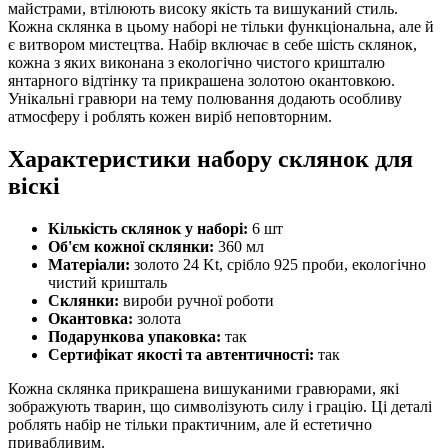
майстрами, втілюють високу якість та вишуканий стиль.
Кожна склянка в цьому наборі не тільки функціональна, але й
є витвором мистецтва. Набір включає в себе шість склянок,
кожна з яких виконана з екологічно чистого кришталю
янтарного відтінку та прикрашена золотою окантовкою.
Унікальні гравюри на тему полювання додають особливу
атмосферу і роблять кожен виріб неповторним.
Характеристики набору склянок для
віскі
Кількість склянок у наборі:
6 шт
Об'єм кожної склянки:
360 мл
Матеріали:
золото 24 Kt, срібло 925 проби, екологічно
чистий кришталь
Склянки:
вироби ручної роботи
Окантовка:
золота
Подарункова упаковка:
так
Сертифікат якості та автентичності:
так
Кожна склянка прикрашена вишуканими гравюрами, які
зображують тварин, що символізують силу і грацію. Ці деталі
роблять набір не тільки практичним, але й естетично
привабливим.