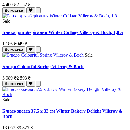
4 460 ₴
2 152 ₴
До кошика
Sale
Банка для зберігання Winter Collage Villeroy & Boch, 1,8 л
1 186 ₴
949 ₴
До кошика
Sale
Блюдо Colourful Spring Villeroy & Boch
3 989 ₴
2 593 ₴
До кошика
Sale
Блюдо звезда 37,5 x 33 см Winter Bakery Delight Villeroy &
Boch
13 067 ₴
9 825 ₴