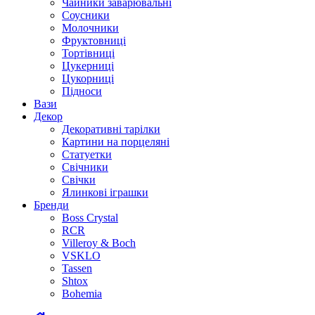
Чайники заварювальні
Соусники
Молочники
Фруктовниці
Тортівниці
Цукерниці
Цукорниці
Підноси
Вази
Декор
Декоративні тарілки
Картини на порцеляні
Статуетки
Свічники
Свічки
Ялинкові іграшки
Бренди
Boss Crystal
RCR
Villeroy & Boch
VSKLO
Tassen
Shtox
Bohemia