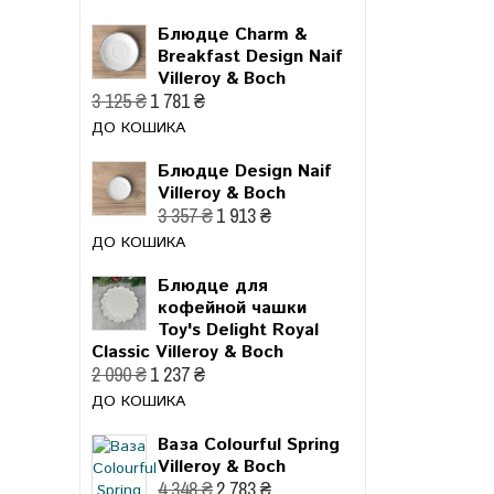
Блюдце Charm &
Breakfast Design Naif
Villeroy & Boch
3 125 ₴
1 781 ₴
ДО КОШИКА
Блюдце Design Naif
Villeroy & Boch
3 357 ₴
1 913 ₴
ДО КОШИКА
Блюдце для
кофейной чашки
Toy's Delight Royal
Classic Villeroy & Boch
2 090 ₴
1 237 ₴
ДО КОШИКА
Ваза Colourful Spring
Villeroy & Boch
4 348 ₴
2 783 ₴