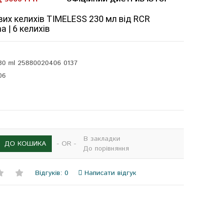
их келихів TIMELESS 230 мл від RCR
ana | 6 келихів
30 ml 25880020406 0137
06
В закладки
- OR -
ДО КОШИКА
До порівняння
Відгуків: 0
Написати відгук