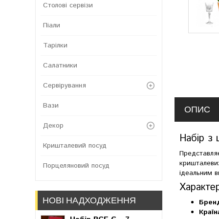
Столові сервізи
Піали
Тарілки
Салатники
Сервірування
Вази
ОПИС
Декор
Набір з 
Кришталевий посуд
Представляє
кришталевих
Порцеляновий посуд
ідеальним в
Характе
НОВІ НАДХОДЖЕННЯ
Брен
Країн