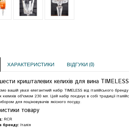
ХАРАКТЕРИСТИКИ
ВІДГУКИ (0)
шести кришталевих келихів для вина TIMELESS 23
мо вашій увазі елегантний набір TIMELESS від італійського бренду "
 келихів об'ємом 230 мл. Цей набір поєднує в собі традиції італій
ибором для поціновувачів якісного посуду.
ристики товару
д:
RCR
а бренду:
Італія