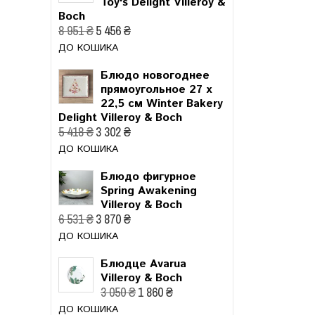
Toy's Delight Villeroy &
Boch
8 951 ₴
5 456 ₴
ДО КОШИКА
Блюдо новогоднее
прямоугольное 27 x
22,5 см Winter Bakery
Delight Villeroy & Boch
5 418 ₴
3 302 ₴
ДО КОШИКА
Блюдо фигурное
Spring Awakening
Villeroy & Boch
6 531 ₴
3 870 ₴
ДО КОШИКА
Блюдце Avarua
Villeroy & Boch
3 050 ₴
1 860 ₴
ДО КОШИКА