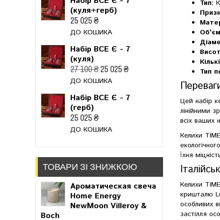
Набір ВСЕ Є - 7
Тип:
К
(куля+герб)
Призн
25 025 ₴
Матер
Об'єм
ДО КОШИКА
Діаме
Набір ВСЕ Є - 7
Висот
(куля)
Кільк
27 100 ₴
25 025 ₴
Тип п
ДО КОШИКА
Переваги
Набір ВСЕ Є - 7
Цей набір к
(герб)
лінійними з
25 025 ₴
всіх ваших 
ДО КОШИКА
Келихи TIME
екологічног
Їхня міцніс
ТОВАРИ ЗІ ЗНИЖКОЮ
Італійсь
Келихи TIME
Ароматическая свеча
кришталю Lu
Home Energy
особливих в
NewMoon Villeroy &
застілля ос
Boch