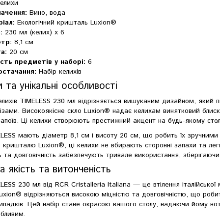
елихи
ачення:
Вино, вода
іал:
Екологічний кришталь Luxion®
:
230 мл (келих) x 6
тр:
8,1 см
а:
20 см
ість предметів у наборі:
6
остачання:
Набір келихів
 та унікальні особливості
елихів TIMELESS 230 мл відрізняється вишуканим дизайном, який 
різами. Високоякісне скло Luxion® надає келихам винятковий блиск
напоїв. Ці келихи створюють престижний акцент на будь-якому столі
LESS мають діаметр 8,1 см і висоту 20 см, що робить їх зручними 
о кришталю Luxion®, ці келихи не вбирають сторонні запахи та лег
ть та довговічність забезпечують тривале використання, зберігаючи
ка якість та витонченість
LESS 230 мл від RCR Cristalleria Italiana — це втілення італійськ
xion® відрізняються високою міцністю та довговічністю, що роби
ипадків. Цей набір стане окрасою вашого столу, надаючи йому нот
обливим.