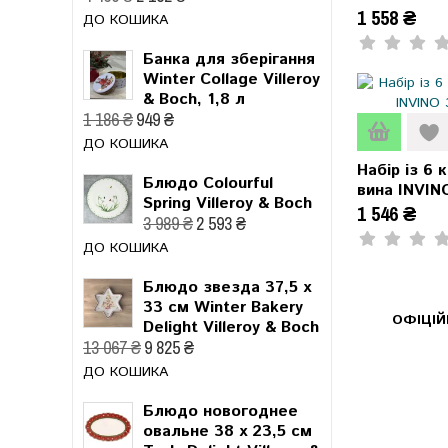
1 558 ₴
ДО КОШИКА
Банка для зберігання
Winter Collage Villeroy
& Boch, 1,8 л
1 186 ₴
949 ₴
ДО КОШИКА
Набір із 6 
Блюдо Colourful
вина INVIN
Spring Villeroy & Boch
1 546 ₴
3 989 ₴
2 593 ₴
ДО КОШИКА
Блюдо звезда 37,5 x
33 см Winter Bakery
ОФІЦІ
Delight Villeroy & Boch
13 067 ₴
9 825 ₴
ДО КОШИКА
Блюдо новогоднее
овальне 38 x 23,5 см