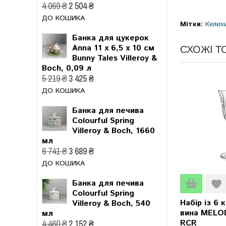
4 069 ₴
2 504 ₴
ДО КОШИКА
Мітки:
Келих
Банка для цукерок
СХОЖІ Т
Anna 11 x 6,5 x 10 см
Bunny Tales Villeroy &
Boch, 0,09 л
5 219 ₴
3 425 ₴
ДО КОШИКА
Банка для печива
Colourful Spring
Villeroy & Boch, 1660
мл
6 741 ₴
3 689 ₴
ДО КОШИКА
Банка для печива
Colourful Spring
Набір із 6 
Villeroy & Boch, 540
вина MELO
мл
RCR
4 460 ₴
2 152 ₴