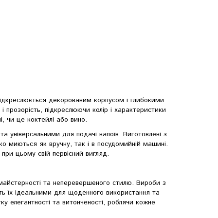
підкреслюється декорованим корпусом і глибокими
 і прозорість, підкреслюючи колір і характеристики
, чи це коктейлі або вино.
та універсальними для подачі напоїв. Виготовлені з
ко миються як вручну, так і в посудомийній машині.
 при цьому свій первісний вигляд.
ої майстерності та неперевершеного стилю. Вироби з
ть їх ідеальними для щоденного використання та
ку елегантності та витонченості, роблячи кожне