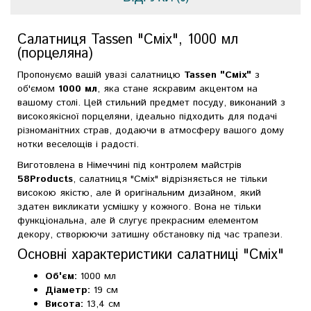
Салатниця Tassen "Сміх", 1000 мл
(порцеляна)
Пропонуємо вашій увазі салатницю
Tassen "Сміх"
з
об'ємом
1000 мл
, яка стане яскравим акцентом на
вашому столі. Цей стильний предмет посуду, виконаний з
високоякісної порцеляни, ідеально підходить для подачі
різноманітних страв, додаючи в атмосферу вашого дому
нотки веселощів і радості.
Виготовлена в Німеччині під контролем майстрів
58Products
, салатниця "Сміх" відрізняється не тільки
високою якістю, але й оригінальним дизайном, який
здатен викликати усмішку у кожного. Вона не тільки
функціональна, але й слугує прекрасним елементом
декору, створюючи затишну обстановку під час трапези.
Основні характеристики салатниці "Сміх"
Об'єм:
1000 мл
Діаметр:
19 см
Висота:
13,4 см