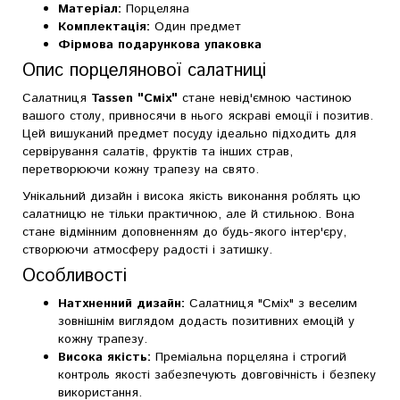
Матеріал:
Порцеляна
Комплектація:
Один предмет
Фірмова подарункова упаковка
Опис порцелянової салатниці
Салатниця
Tassen "Сміх"
стане невід'ємною частиною
вашого столу, привносячи в нього яскраві емоції і позитив.
Цей вишуканий предмет посуду ідеально підходить для
сервірування салатів, фруктів та інших страв,
перетворюючи кожну трапезу на свято.
Унікальний дизайн і висока якість виконання роблять цю
салатницю не тільки практичною, але й стильною. Вона
стане відмінним доповненням до будь-якого інтер'єру,
створюючи атмосферу радості і затишку.
Особливості
Натхненний дизайн:
Салатниця "Сміх" з веселим
зовнішнім виглядом додасть позитивних емоцій у
кожну трапезу.
Висока якість:
Преміальна порцеляна і строгий
контроль якості забезпечують довговічність і безпеку
використання.