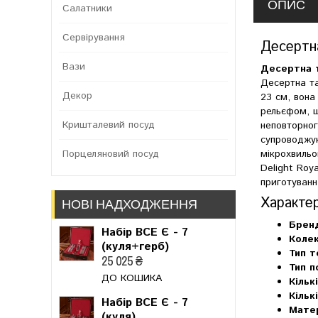
ОПИС
Салатники
Сервірування
Десертна
Вази
Десертна та
Десертна та
Декор
23 см, вона
рельєфом, щ
Кришталевий посуд
неповторног
супроводжую
Порцеляновий посуд
мікрохвильо
Delight Roy
приготування
Характе
НОВІ НАДХОДЖЕННЯ
Брен
Набір ВСЕ Є - 7
Колек
(куля+герб)
Тип т
25 025 ₴
Тип п
ДО КОШИКА
Кільк
Кільк
Набір ВСЕ Є - 7
Матер
(куля)