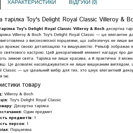
ХАРАКТЕРИСТИКИ
ВІДГУКИ (0)
 тарілка Toy's Delight Royal Classic Villeroy & B
рілка Toy's Delight Royal Classic Villeroy & Boch
десертна таріл
рілка Villeroy & Boch Toy's Delight Royal Classic — це елегантне
 виготовлена ​​з високоякісної порцеляни, що забезпечує не лише в
о вражає своєю деталізацією та вишуканістю. Рельєф зображає кла
о святкового настрою. Цей декоративний елемент нагадує про дит
ть зимові свята. Тарілка не лише красива, а й практична: її мож
вці. Це дозволяє насолоджуватися не лише вишуканим виглядом, а 
al Classic — це ідеальний вибір для тих, хто цінує елегантний дек
 їжі.
ристики товару
д:
Villeroy & Boch
ція:
Toy's Delight Royal Classic
овару:
Десертна тарілка
остачання:
Один предмет
ість предметів:
1
ість персон:
1
іал:
Порцеляна