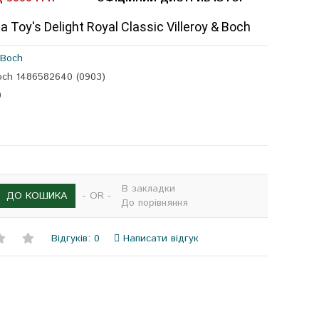
 Toy's Delight Royal Classic Villeroy & Boch
 Boch
Boch 1486582640 (0903)
0
В закладки
- OR -
ДО КОШИКА
До порівняння
Відгуків: 0
Написати відгук