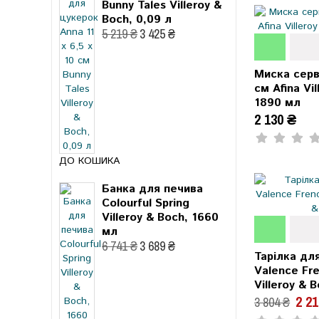
Bunny Tales Villeroy &
Boch, 0,09 л
5 219 ₴
3 425 ₴
Миска серв
см Afina Vi
1890 мл
2 130 ₴
ДО КОШИКА
Банка для печива
Colourful Spring
Villeroy & Boch, 1660
мл
6 741 ₴
3 689 ₴
Тарілка дл
Valence Fr
Villeroy & 
2 2
3 804 ₴