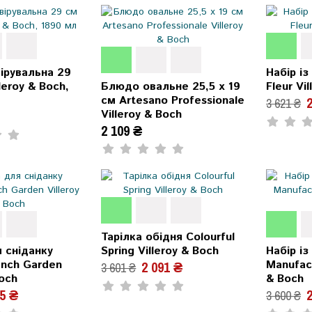
ірувальна 29
Набір із
lleroy & Boch,
Блюдо овальне 25,5 х 19
Fleur Vi
см Artesano Professionale
2
3 621 ₴
Villeroy & Boch
2 109 ₴
Тарілка обідня Colourful
я сніданку
Spring Villeroy & Boch
Набір із
ench Garden
Manufact
2 091 ₴
3 601 ₴
Boch
& Boch
15 ₴
2
3 600 ₴