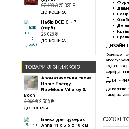
Форм
27 100 ₴
25 025 ₴
Діаме
ДО КОШИКА
Колір
Особл
Набір ВСЕ Є - 7
Догля
(герб)
Країн
25 025 ₴
Країн
ДО КОШИКА
Дизайн і
Колекція To
аксесуарами
ТОВАРИ ЗІ ЗНИЖКОЮ
подачі. Фор
сервіруванн
Ароматическая свеча
Для яких
Home Energy
Десертна та
NewMoon Villeroy &
використанн
Boch
4 069 ₴
2 504 ₴
ДО КОШИКА
СХОЖІ Т
Банка для цукерок
Anna 11 x 6,5 x 10 см