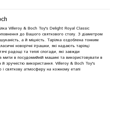
och
ка Villeroy & Boch Toy's Delight Royal Classic
 доповнення до Вашого святкового столу. З діаметром
ишуканість, а й міцність. Тарілка оздоблена тонким
сичні новорічні іграшки, які надають тарілці
ячі радощі та теплі спогади, які завжди
на мити в посудомийній машині та використовувати в
й зручністю використання. Villeroy & Boch Toy's
ор і святкову атмосферу на кожному етапі