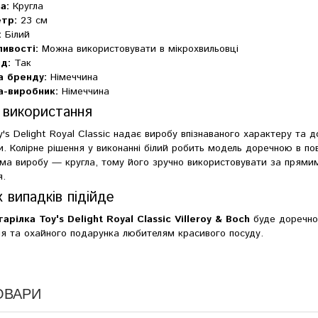
а:
Кругла
тр:
23 см
:
Білий
ивості:
Можна використовувати в мікрохвильовці
д:
Так
а бренду:
Німеччина
а-виробник:
Німеччина
 використання
y's Delight Royal Classic надає виробу впізнаваного характеру та 
. Колірне рішення у виконанні білий робить модель доречною в по
ма виробу — кругла, тому його зручно використовувати за прями
я.
 випадків підійде
рілка Toy's Delight Royal Classic Villeroy & Boch
буде доречною
я та охайного подарунка любителям красивого посуду.
ОВАРИ