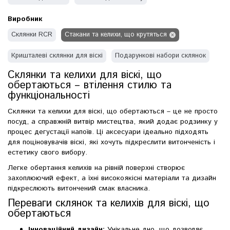
Виробник
Склянки RCR
Стакани та келихи, що крутяться
Кришталеві склянки для віскі
Подарункові набори склянок
Склянки та келихи для віскі, що
обертаються – втілення стилю та
функціональності
Склянки та келихи для віскі, що обертаються – це не просто
посуд, а справжній витвір мистецтва, який додає родзинку у
процес дегустації напоїв. Ці аксесуари ідеально підходять
для поціновувачів віскі, які хочуть підкреслити витонченість і
естетику свого вибору.
Легке обертання келихів на рівній поверхні створює
захоплюючий ефект, а їхні високоякісні матеріали та дизайн
підкреслюють витончений смак власника.
Переваги склянок та келихів для віскі, що
обертаються
Інноваційний дизайн:
Унікальне дно, що дозволяє