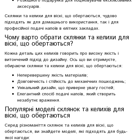
Розкішного подарунка для поціновувачів ексклюзивних
аксесуарів.
Склянки та келихи для віскі, що обертаються, чудово
підходять як для домашнього використання, так і для
професійної подачі напоїв в елітних закладах.
Чому варто обрати склянки та келихи для
віскі, що обертаються?
Кожна деталь цих келихів говорить про високу якість і
витончений підхід до дизайну. Ось що ви отримуєте,
обираючи склянки та келихи для віскі, що обертаються:
Неперевершену якість матеріалів;
Довговічність і стійкість до механічних пошкоджень;
Унікальний дизайн, що приверне увагу гостей;
Елегантний спосіб подачі напоїв, який створить
незабутнє враження.
Популярні моделі склянок та келихів для
віскі, що обертаються
Серед різноманіття склянок та келихів для віскі, що
обертаються, ви знайдете моделі, які підходять для будь-
якої нагоди: