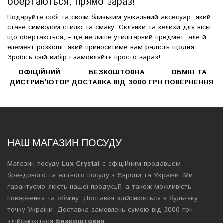
обертаються, прямо зараз!
Подаруйте собі та своїм близьким унікальний аксесуар, який
стане символом стилю та смаку. Склянки та келихи для віскі,
що обертаються, – це не лише утилітарний предмет, але й
елемент розкоші, який приноситиме вам радість щодня.
Зробіть свій вибір і замовляйте просто зараз!
ОФІЦІЙНИЙ
БЕЗКОШТОВНА
ОБМІН ТА
ДИСТРИБ'ЮТОР
ДОСТАВКА ВІД 3000 ГРН
ПОВЕРНЕННЯ
НАШ МАГАЗИН ПОСУДУ
Магазин посуду
Lux Crystal
є офіційним продавцем
брендового та елітного посуду з Європи та України. Ми
гарантуємо якість нашої продукції, а також можливість
повернення та обміну. Доставка здійснюється в будь-яку
точку України. Доставка замовлень сумою від 3000 грн
здійснюються
безкоштовно
.