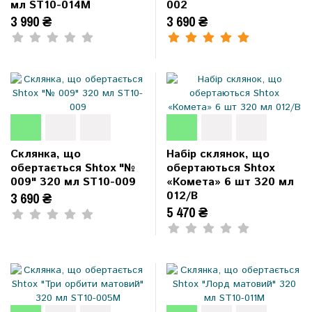
мл ST10-014M
002
3 990 ₴
3 690 ₴
Склянка, що
Набір склянок, що
обертається Shtox "№
обертаються Shtox
009" 320 мл ST10-009
«Комета» 6 шт 320 мл
012/B
3 690 ₴
5 470 ₴