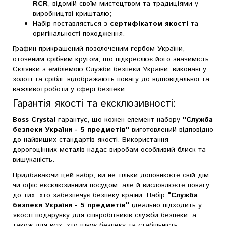
RCR
, відомій своїм мистецтвом та традиціями у
виробництві кришталю;
Набір поставляється з
сертифікатом якості
та
оригінальності походження.
Графин прикрашений позолоченим гербом України,
оточеним срібним кругом, що підкреслює його значимість.
Склянки з емблемою Служби безпеки України, виконані у
золоті та сріблі, відображають повагу до відповідальної та
важливої роботи у сфері безпеки.
Гарантія якості та ексклюзивності:
Boss Crystal
гарантує, що кожен елемент набору
"Служба
безпеки України - 5 предметів"
виготовлений відповідно
до найвищих стандартів якості. Використання
дорогоцінних металів надає виробам особливий блиск та
вишуканість.
Придбаваючи цей набір, ви не тільки доповнюєте свій дім
чи офіс ексклюзивним посудом, але й висловлюєте повагу
до тих, хто забезпечує безпеку країни. Набір
"Служба
безпеки України - 5 предметів"
ідеально підходить у
якості подарунку для співробітників служби безпеки, а
також для всіх, хто цінує безпеку та стабільність.