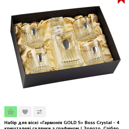
Набір для віскі «Гармонія GOLD 5» Boss Crystal - 4
кришталеві склянки з графином | Золото, Срібло,