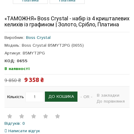
«ТАМОЖНЯ» Boss Crystal - набір із 4 кришталевих
келихів із графином | Золото, Срібло, Платина
Виробник:
Boss Crystal
Модель: Boss Crystal B5MYT2PG (0655)
Артикул: B5MYT2PG
КОД: 0655
В наявності
9 358 ₴
9 850 ₴
В закладки
ДО КОШИКА
Кількість
- OR -
До порівняння
Відгуків: 0
Написати відгук