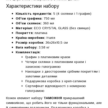
Характеристики набору
Кількість предметів:
5 (4 склянки і 1 графин)
Об'єм графина:
750 мл
Об'єм склянок:
360 мл
Матеріал:
ECO CRYSTAL GLASS (без свинцю)
Покриття:
платина
Країна-виробник:
Італія
Розмір коробки:
36х26х10,5 см
Вага набору:
3,58 кг
Комплектація:
Графин з платиновим краєм
Чотири склянки з платиновим краєм і
захисною голограмою
Накладки з двостороннім срібним покриттям і
золотими деталями
Подарункова коробка з креп-сатином
Сертифікат відповідності з номерною
голограмою
Кожен елемент набору
ТАМОЖНЯ
прикрашений
символікою, що робить його не тільки функціональним, але
й символічним подарунком. Подарункова коробка з