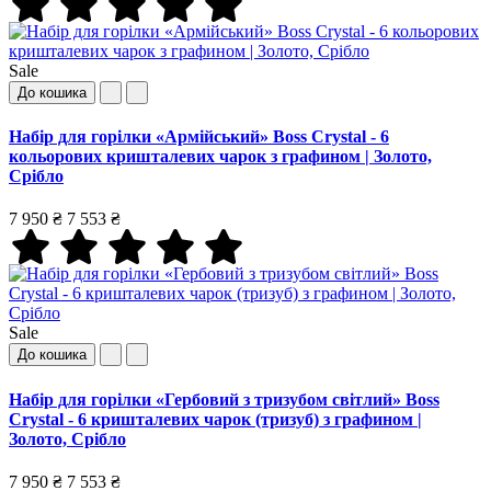
Sale
До кошика
Набір для горілки «Армійський» Boss Crystal - 6
кольорових кришталевих чарок з графином | Золото,
Срібло
7 950 ₴
7 553 ₴
Sale
До кошика
Набір для горілки «Гербовий з тризубом світлий» Boss
Crystal - 6 кришталевих чарок (тризуб) з графином |
Золото, Срібло
7 950 ₴
7 553 ₴