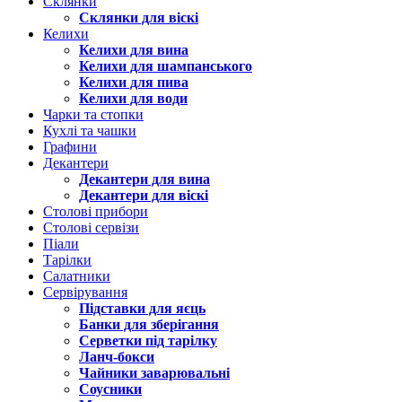
Склянки
Склянки для віскі
Келихи
Келихи для вина
Келихи для шампанського
Келихи для пива
Келихи для води
Чарки та стопки
Кухлі та чашки
Графини
Декантери
Декантери для вина
Декантери для віскі
Столові прибори
Столові сервізи
Піали
Тарілки
Салатники
Сервірування
Підставки для яєць
Банки для зберігання
Серветки під тарілку
Ланч-бокси
Чайники заварювальні
Соусники