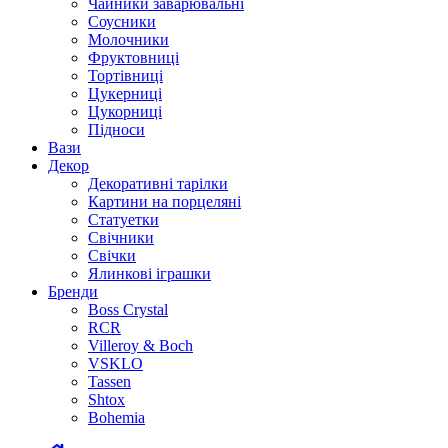
Чайники заварювальні
Соусники
Молочники
Фруктовниці
Тортівниці
Цукерниці
Цукорниці
Підноси
Вази
Декор
Декоративні тарілки
Картини на порцеляні
Статуетки
Свічники
Свічки
Ялинкові іграшки
Бренди
Boss Crystal
RCR
Villeroy & Boch
VSKLO
Tassen
Shtox
Bohemia