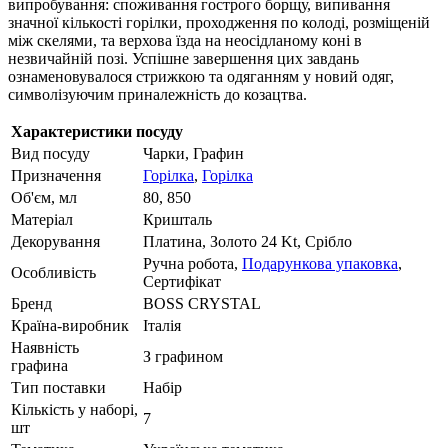
випробування: споживання гострого борщу, випивання
значної кількості горілки, проходження по колоді, розміщеній
між скелями, та верхова їзда на неосідланому коні в
незвичайній позі. Успішне завершення цих завдань
ознаменовувалося стрижкою та одяганням у новий одяг,
символізуючим приналежність до козацтва.
Характеристики посуду
Вид посуду
Чарки, Графин
Призначення
Горілка
,
Горілка
Об'єм, мл
80, 850
Матеріал
Кришталь
Декорування
Платина, Золото 24 Kt, Срібло
Ручна робота,
Подарункова упаковка
,
Особливість
Сертифікат
Бренд
BOSS CRYSTAL
Країна-виробник
Італія
Наявність
З графином
графина
Тип поставки
Набір
Кількість у наборі,
7
шт