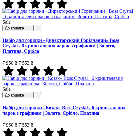
Sale
До кошика
Набір для горілки «Директорський Горілчаний» Boss
Crystal - 6 кришталевих чарок з графином | Золото,
Платина, Срібло
7 950 ₴
7 553 ₴
Sale
До кошика
Набір для горілки «Козак» Boss Crystal - 6 кришталевих
чарок з графином | Золото, Срібло, Платина
7 950 ₴
7 553 ₴