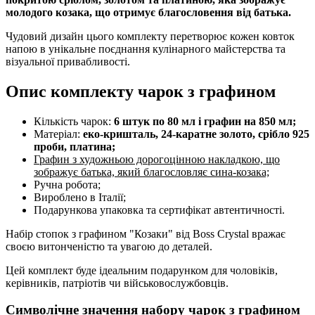
молодого козака, що отримує благословення від батька.
Чудовий дизайн цього комплекту перетворює кожен ковток
напою в унікальне поєднання кулінарного майстерства та
візуальної привабливості.
Опис комплекту чарок з графином
Кількість чарок:
6 штук по 80 мл і графин на 850 мл;
Матеріал:
еко-кришталь, 24-каратне золото, срібло 925
проби, платина;
Графин з художньою дорогоцінною накладкою, що
зображує батька, який благословляє сина-козака;
Ручна робота;
Вироблено в Італії;
Подарункова упаковка та сертифікат автентичності.
Набір стопок з графином "Козаки" від Boss Crystal вражає
своєю витонченістю та увагою до деталей.
Цей комплект буде ідеальним подарунком для чоловіків,
керівників, патріотів чи військовослужбовців.
Символічне значення набору чарок з графином