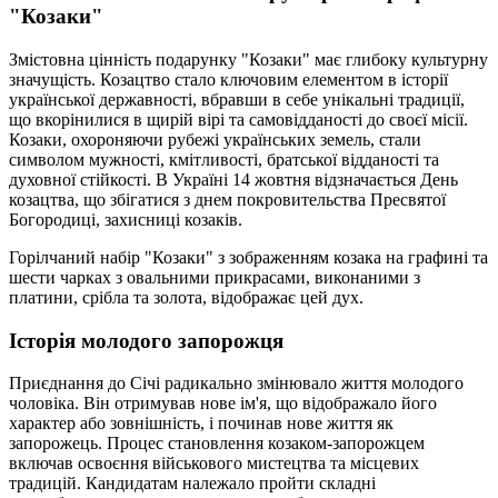
"Козаки"
Змістовна цінність подарунку "Козаки" має глибоку культурну
значущість. Козацтво стало ключовим елементом в історії
української державності, вбравши в себе унікальні традиції,
що вкорінилися в щирій вірі та самовідданості до своєї місії.
Козаки, охороняючи рубежі українських земель, стали
символом мужності, кмітливості, братської відданості та
духовної стійкості. В Україні 14 жовтня відзначається День
козацтва, що збігатися з днем покровительства Пресвятої
Богородиці, захисниці козаків.
Горілчаний набір "Козаки" з зображенням козака на графині та
шести чарках з овальними прикрасами, виконаними з
платини, срібла та золота, відображає цей дух.
Історія молодого запорожця
Приєднання до Січі радикально змінювало життя молодого
чоловіка. Він отримував нове ім'я, що відображало його
характер або зовнішність, і починав нове життя як
запорожець. Процес становлення козаком-запорожцем
включав освоєння військового мистецтва та місцевих
традицій. Кандидатам належало пройти складні