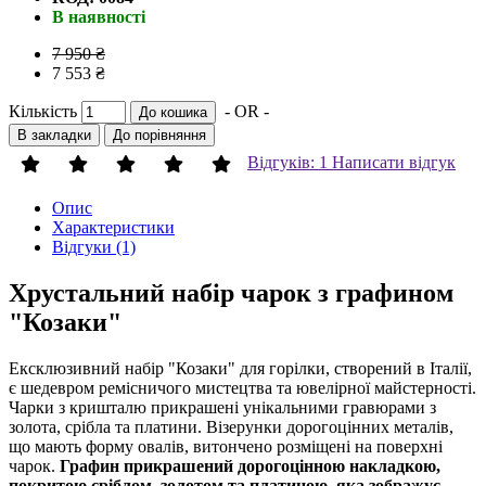
В наявності
7 950 ₴
7 553 ₴
Кількість
- OR -
До кошика
В закладки
До порівняння
Відгуків: 1
Написати відгук
Опис
Характеристики
Відгуки (1)
Хрустальний набір чарок з графином
"Козаки"
Ексклюзивний набір "Козаки" для горілки, створений в Італії,
є шедевром ремісничого мистецтва та ювелірної майстерності.
Чарки з кришталю прикрашені унікальними гравюрами з
золота, срібла та платини. Візерунки дорогоцінних металів,
що мають форму овалів, витончено розміщені на поверхні
чарок.
Графин прикрашений дорогоцінною накладкою,
покритою сріблом, золотом та платиною, яка зображує