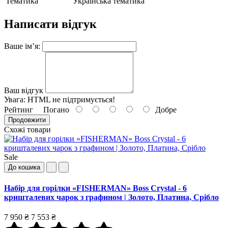
Тематика
Українська тематика
Написати відгук
Ваше ім’я:
Ваш відгук
Увага:
HTML не підтримується!
Рейтинг
Погано
Добре
Продовжити
Схожі товари
Sale
До кошика
Набір для горілки «FISHERMAN» Boss Crystal - 6
кришталевих чарок з графином | Золото, Платина, Срібло
7 950 ₴
7 553 ₴