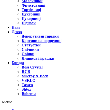
Молочники
Фруктовниці
Тортівниці
Цукерниці
Цукорниці
Підноси
Вази
Декор
Декоративні тарілки
Картини на порцеляні
Статуетки
Свічники
Свічки
Ялинкові іграшки
Бренди
Boss Crystal
RCR
Villeroy & Boch
VSKLO
Tassen
Shtox
Bohemia
Меню