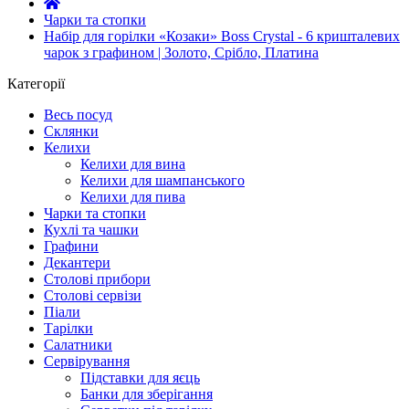
Чарки та стопки
Набір для горілки «Козаки» Boss Crystal - 6 кришталевих
чарок з графином | Золото, Срібло, Платина
Категорії
Весь посуд
Склянки
Келихи
Келихи для вина
Келихи для шампанського
Келихи для пива
Чарки та стопки
Кухлі та чашки
Графини
Декантери
Столові прибори
Столові сервізи
Піали
Тарілки
Салатники
Сервірування
Підставки для яєць
Банки для зберігання