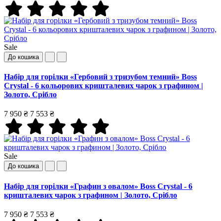
Sale
До кошика
Набір для горілки «Гербовий з тризубом темний» Boss
Crystal - 6 кольорових кришталевих чарок з графином |
Золото, Срібло
7 950 ₴
7 553 ₴
Sale
До кошика
Набір для горілки «Графин з овалом» Boss Crystal - 6
кришталевих чарок з графином | Золото, Срібло
7 950 ₴
7 553 ₴