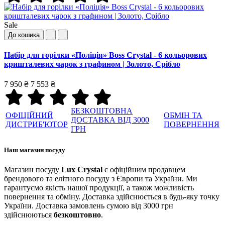
Sale
До кошика
Набір для горілки «Поліція» Boss Crystal - 6 кольорових
кришталевих чарок з графином | Золото, Срібло
7 950 ₴
7 553 ₴
БЕЗКОШТОВНА
ОФІЦІЙНИЙ
ОБМІН ТА
ДОСТАВКА ВІД 3000
ДИСТРИБ'ЮТОР
ПОВЕРНЕННЯ
ГРН
Наш магазин посуду
Магазин посуду
Lux Crystal
є офіційним продавцем
брендового та елітного посуду з Європи та України. Ми
гарантуємо якість нашої продукції, а також можливість
повернення та обміну. Доставка здійснюється в будь-яку точку
України. Доставка замовлень сумою від 3000 грн
здійснюються
безкоштовно
.