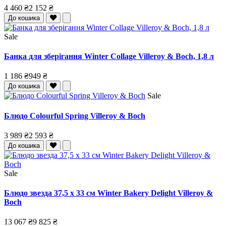
4 460 ₴
2 152 ₴
До кошика
Sale
Банка для зберігання Winter Collage Villeroy & Boch, 1,8 л
1 186 ₴
949 ₴
До кошика
Sale
Блюдо Colourful Spring Villeroy & Boch
3 989 ₴
2 593 ₴
До кошика
Sale
Блюдо звезда 37,5 x 33 см Winter Bakery Delight Villeroy &
Boch
13 067 ₴
9 825 ₴