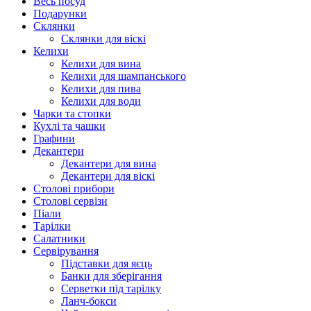
Весь посуд
Подарунки
Склянки
Склянки для віскі
Келихи
Келихи для вина
Келихи для шампанського
Келихи для пива
Келихи для води
Чарки та стопки
Кухлі та чашки
Графини
Декантери
Декантери для вина
Декантери для віскі
Столові прибори
Столові сервізи
Піали
Тарілки
Салатники
Сервірування
Підставки для яєць
Банки для зберігання
Серветки під тарілку
Ланч-бокси