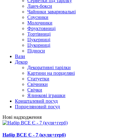
Серветки під тарілку
Ланч-бокси
Чайники заварювальні
Соусники
Молочники
Фруктовниці
Тортівниці
Цукерниці
Цукорниці
Підноси
Вази
Декор
Декоративні тарілки
Картини на порцеляні
Статуетки
Свічники
Свічки
Ялинкові іграшки
Кришталевий посуд
Порцеляновий посуд
Нові надходження
Набір ВСЕ Є - 7 (куля+герб)