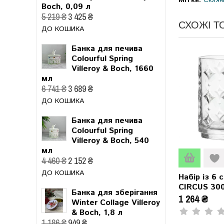
Boch, 0,09 л
5 219 ₴
3 425 ₴
СХОЖІ Т
ДО КОШИКА
Банка для печива
Colourful Spring
Villeroy & Boch, 1660
мл
6 741 ₴
3 689 ₴
ДО КОШИКА
Банка для печива
Colourful Spring
Villeroy & Boch, 540
мл
4 460 ₴
2 152 ₴
ДО КОШИКА
Набір із 6 
CIRCUS 30
Банка для зберігання
1 264 ₴
Winter Collage Villeroy
& Boch, 1,8 л
1 186 ₴
949 ₴