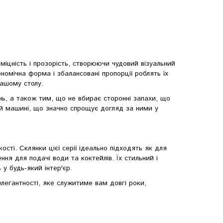
 міцність і прозорість, створюючи чудовий візуальний
ономічна форма і збалансовані пропорції роблять їх
вашому столу.
нь, а також тим, що не вбирає сторонні запахи, що
й машині, що значно спрощує догляд за ними у
ості. Склянки цієї серії ідеально підходять як для
ня для подачі води та коктейлів. Їх стильний і
у будь-який інтер'єр.
легантності, яке служитиме вам довгі роки,