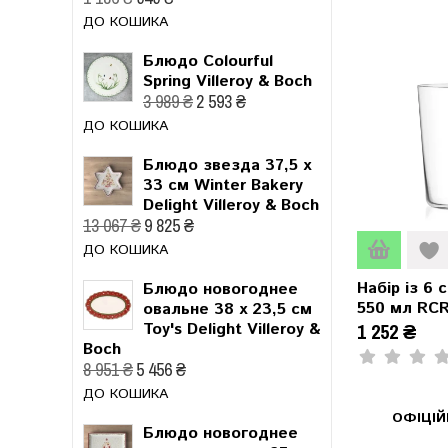
ДО КОШИКА
Блюдо Colourful
Spring Villeroy & Boch
3 989 ₴
2 593 ₴
ДО КОШИКА
Блюдо звезда 37,5 x
33 см Winter Bakery
Delight Villeroy & Boch
13 067 ₴
9 825 ₴
ДО КОШИКА
Набір із 6
Блюдо новогоднее
550 мл RC
овальне 38 x 23,5 см
1 252 ₴
Toy's Delight Villeroy &
Boch
8 951 ₴
5 456 ₴
ДО КОШИКА
ОФІЦІ
Блюдо новогоднее