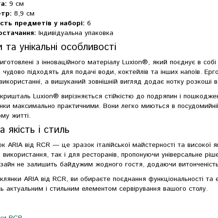
а:
9 см
тр:
8,9 см
ість предметів у наборі:
6
остачання:
Індивідуальна упаковка
 та унікальні особливості
виготовлені з інноваційного матеріалу Luxion®, який поєднує в собі
 чудово підходять для подачі води, коктейлів та інших напоїв. Ерг
використанні, а вишуканий зовнішній вигляд додає нотку розкоші 
 кришталь Luxion® вирізняється стійкістю до подряпин і пошкодже
нки максимально практичними. Вони легко миються в посудомийні
му житті.
а якість і стиль
ок ARIA від RCR — це зразок італійської майстерності та високої як
використання, так і для ресторанів, пропонуючи універсальне рішен
зайн не залишить байдужим жодного гостя, додаючи витонченість 
лянки ARIA від RCR, ви обираєте поєднання функціональності та е
 актуальним і стильним елементом сервірування вашого столу.
ки RCR