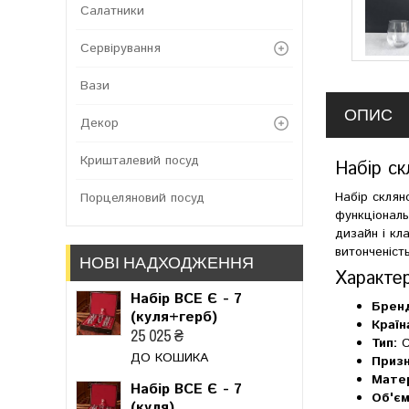
Салатники
Сервірування
Вази
ОПИС
Декор
Кришталевий посуд
Набір ск
Набір склян
Порцеляновий посуд
функціональ
дизайн і кл
витонченіст
НОВІ НАДХОДЖЕННЯ
Характе
Набір ВСЕ Є - 7
Брен
(куля+герб)
Країн
25 025 ₴
Тип:
С
ДО КОШИКА
Призн
Матер
Набір ВСЕ Є - 7
Об'єм
(куля)