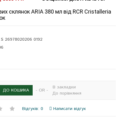
их склянок ARIA 380 мл від RCR Cristalleria
нок
l S 26978020206 0192
06
В закладки
- OR -
ДО КОШИКА
До порівняння
Відгуків: 0
Написати відгук