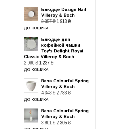
Блюдце Design Naif
Villeroy & Boch
3 357 ₴
1 913 ₴
ДО КОШИКА
Блюдце для
кофейной чашки
Toy's Delight Royal
Classic Villeroy & Boch
2 090 ₴
1 237 ₴
ДО КОШИКА
Ваза Colourful Spring
Villeroy & Boch
4 348 ₴
2 783 ₴
ДО КОШИКА
Ваза Colourful Spring
Villeroy & Boch
3 601 ₴
2 305 ₴