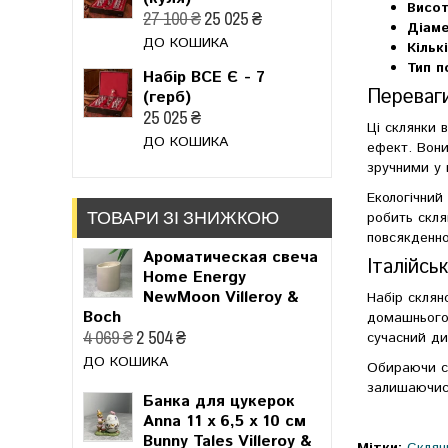
Висот
27 100 ₴
25 025 ₴
Діаме
ДО КОШИКА
Кільк
Тип п
Набір ВСЕ Є - 7
Переваги
(герб)
25 025 ₴
Ці склянки 
ДО КОШИКА
ефект. Вони
зручними у 
Екологічний
ТОВАРИ ЗІ ЗНИЖКОЮ
робить скля
повсякденно
Ароматическая свеча
Італійськ
Home Energy
NewMoon Villeroy &
Набір склян
Boch
домашнього 
4 069 ₴
2 504 ₴
сучасний ди
ДО КОШИКА
Обираючи ск
залишаючись
Банка для цукерок
Anna 11 x 6,5 x 10 см
Bunny Tales Villeroy &
Мітки:
Склян