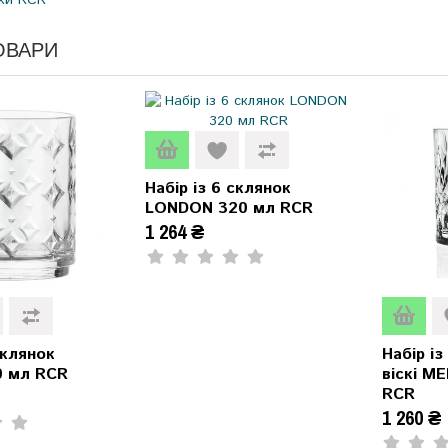
ОВАРИ
Набір із 6 склянок
LONDON 320 мл RCR
1 264 ₴
склянок
Набір із
0 мл RCR
віскі M
RCR
1 260 ₴