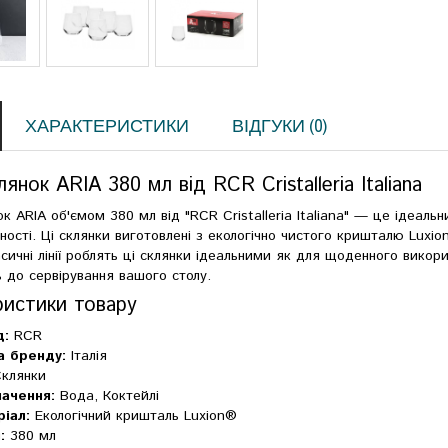
ХАРАКТЕРИСТИКИ
ВІДГУКИ (0)
лянок ARIA 380 мл від RCR Cristalleria Italiana
ок ARIA об'ємом 380 мл від "RCR Cristalleria Italiana" — це ідеальн
ності. Ці склянки виготовлені з екологічно чистого кришталю Luxi
асичні лінії роблять ці склянки ідеальними як для щоденного викори
ь до сервірування вашого столу.
ристики товару
д:
RCR
а бренду:
Італія
клянки
ачення:
Вода, Коктейлі
іал:
Екологічний кришталь Luxion®
:
380 мл