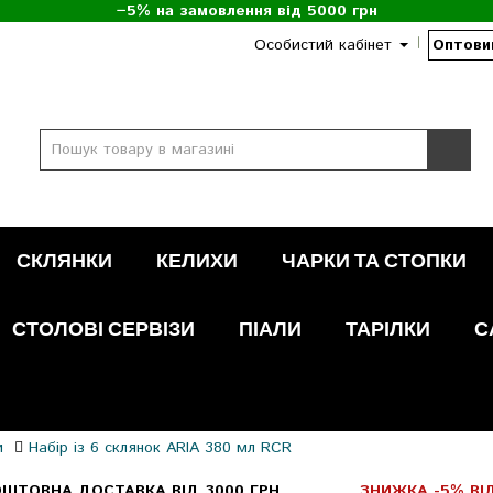
−5% на замовлення від 5000 грн
Особистий кабінет
Оптови
СКЛЯНКИ
КЕЛИХИ
ЧАРКИ ТА СТОПКИ
СТОЛОВІ СЕРВІЗИ
ПІАЛИ
ТАРІЛКИ
С
и
Набір із 6 склянок ARIA 380 мл RCR
ШТОВНА ДОСТАВКА ВІД 3000 ГРН
ЗНИЖКА -5% ВІД