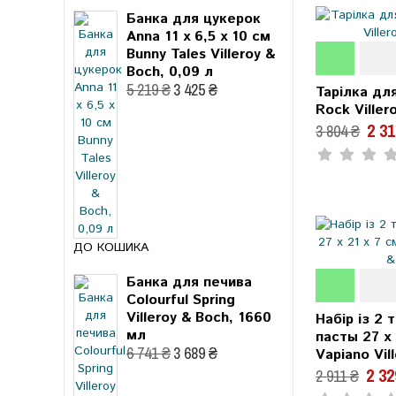
Банка для цукерок
Anna 11 x 6,5 x 10 см
Bunny Tales Villeroy &
Boch, 0,09 л
5 219 ₴
3 425 ₴
Тарілка дл
Rock Viller
2 3
3 804 ₴
ДО КОШИКА
Банка для печива
Colourful Spring
Villeroy & Boch, 1660
Набір із 2 
мл
пасты 27 x 
6 741 ₴
3 689 ₴
Vapiano Vil
2 32
2 911 ₴