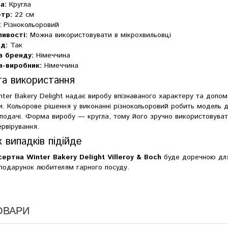
а:
Кругла
тр:
22 см
:
Різнокольоровий
ивості:
Можна використовувати в мікрохвильовці
д:
Так
а бренду:
Німеччина
а-виробник:
Німеччина
та використання
nter Bakery Delight надає виробу впізнаваного характеру та допом
. Кольорове рішення у виконанні різнокольоровий робить модель д
подачі. Форма виробу — кругла, тому його зручно використовува
ервірування.
 випадків підійде
сертна Winter Bakery Delight Villeroy & Boch
буде доречною для
подарунок любителям гарного посуду.
ОВАРИ