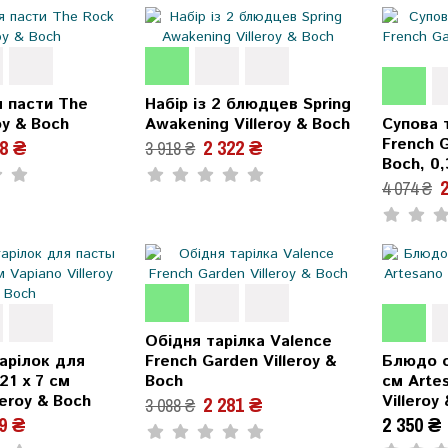
я пасти The
Набір із 2 блюдцев Spring
oy & Boch
Awakening Villeroy & Boch
Супова 
French G
18 ₴
2 322 ₴
3 918 ₴
Boch, 0,
2
4 074 ₴
Обідня тарілка Valence
тарілок для
French Garden Villeroy &
Блюдо о
21 x 7 см
Boch
см Artes
leroy & Boch
Villeroy
2 281 ₴
3 088 ₴
9 ₴
2 350 ₴