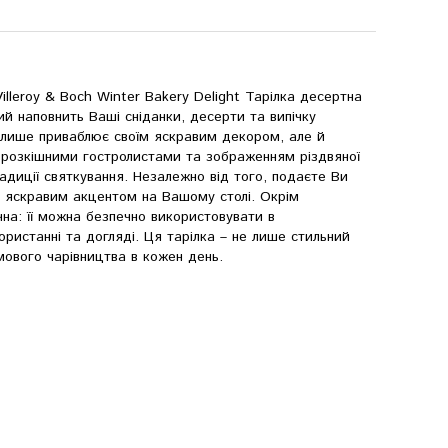
illeroy & Boch Winter Bakery Delight Тарілка десертна
кий наповнить Ваші сніданки, десерти та випічку
 лише приваблює своїм яскравим декором, але й
 розкішними гостролистами та зображенням різдвяної
адиції святкування. Незалежно від того, подаєте Ви
не яскравим акцентом на Вашому столі. Окрім
ична: її можна безпечно використовувати в
ористанні та догляді. Ця тарілка – не лише стильний
мового чарівництва в кожен день.