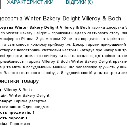
ХАРАКТЕРИСТИКИ
ВІДГУКИ (0)
десертна Winter Bakery Delight Villeroy & Boch
сертна Winter Bakery Delight Villeroy & Boch
тарілка десертна V
Boch Winter Bakery Delight – справжній шедевр святкового столу, я
мосферою Різдва. З діаметром 22 см, ця порцелянова тарілка не
 та святковості кожному прийому їжі. Декор тарілки прикрашений
 створює неповторний святковий настрій і нагадує про найкращі тр
лені десерти, домашню випічку чи навіть сніданок, ця тарілка ста
привабливості, тарілка Villeroy & Boch Winter Bakery Delight практ
вці та мити в посудомийній машині, що забезпечує зручність у вик
я Вашого святкового сервізу, а й чудовий спосіб додати трохи зи
ристики товару
д:
Villeroy & Boch
ція:
Winter Bakery Delight
овару:
Тарілка десертна
остачання:
Один предмет
ість предметів:
1
ість персон:
1
іал:
Порцеляна