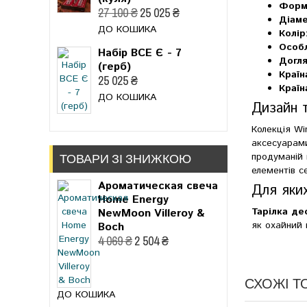
Форм
27 100 ₴
25 025 ₴
Діаме
ДО КОШИКА
Колір
Особл
Набір ВСЕ Є - 7
Догля
(герб)
Країн
25 025 ₴
Країн
ДО КОШИКА
Дизайн 
Колекція Wi
аксесуарами
ТОВАРИ ЗІ ЗНИЖКОЮ
продуманій 
елементів с
Ароматическая свеча
Для яких
Home Energy
Тарілка де
NewMoon Villeroy &
як охайний 
Boch
4 069 ₴
2 504 ₴
СХОЖІ Т
ДО КОШИКА