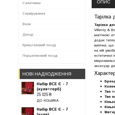
ОПИС
Салатники
Сервірування
Тарілка 
Вази
Тарілка де
Villeroy & 
Декор
магічною ат
додає тепла
Кришталевий посуд
випічки, що
на ній улюб
Порцеляновий посуд
естетичної 
мікрохвильо
аксесуар дл
Характе
НОВІ НАДХОДЖЕННЯ
Брен
Набір ВСЕ Є - 7
Колек
(куля+герб)
Тип т
25 025 ₴
Тип п
ДО КОШИКА
Кільк
Кільк
Набір ВСЕ Є - 7
Матер
(куля)