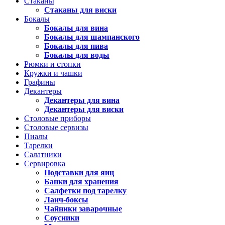
Стаканы
Стаканы для виски
Бокалы
Бокалы для вина
Бокалы для шампанского
Бокалы для пива
Бокалы для воды
Рюмки и стопки
Кружки и чашки
Графины
Декантеры
Декантеры для вина
Декантеры для виски
Столовые приборы
Столовые сервизы
Пиалы
Тарелки
Салатники
Сервировка
Подставки для яиц
Банки для хранения
Салфетки под тарелку
Ланч-боксы
Чайники заварочные
Соусники