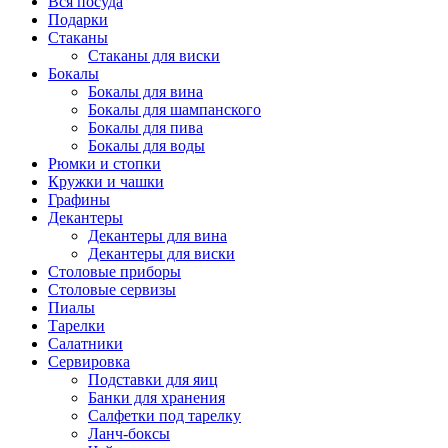
Вся посуда
Подарки
Стаканы
Стаканы для виски
Бокалы
Бокалы для вина
Бокалы для шампанского
Бокалы для пива
Бокалы для воды
Рюмки и стопки
Кружки и чашки
Графины
Декантеры
Декантеры для вина
Декантеры для виски
Столовые приборы
Столовые сервизы
Пиалы
Тарелки
Салатники
Сервировка
Подставки для яиц
Банки для хранения
Салфетки под тарелку
Ланч-боксы