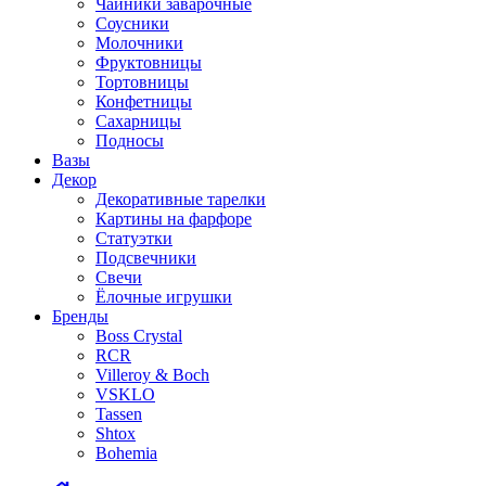
Чайники заварочные
Соусники
Молочники
Фруктовницы
Тортовницы
Конфетницы
Сахарницы
Подносы
Вазы
Декор
Декоративные тарелки
Картины на фарфоре
Статуэтки
Подсвечники
Свечи
Ёлочные игрушки
Бренды
Boss Crystal
RCR
Villeroy & Boch
VSKLO
Tassen
Shtox
Bohemia