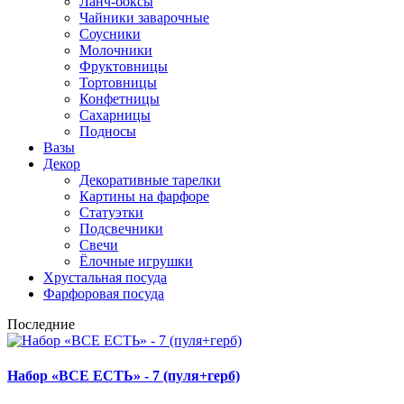
Ланч-боксы
Чайники заварочные
Соусники
Молочники
Фруктовницы
Тортовницы
Конфетницы
Сахарницы
Подносы
Вазы
Декор
Декоративные тарелки
Картины на фарфоре
Статуэтки
Подсвечники
Свечи
Ёлочные игрушки
Хрустальная посуда
Фарфоровая посуда
Последние
Набор «ВСЕ ЕСТЬ» - 7 (пуля+герб)