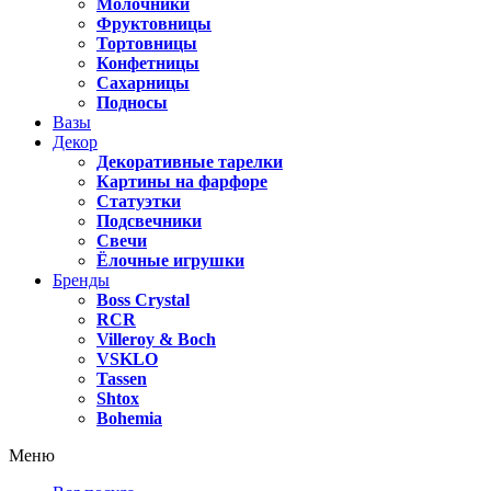
Молочники
Фруктовницы
Тортовницы
Конфетницы
Сахарницы
Подносы
Вазы
Декор
Декоративные тарелки
Картины на фарфоре
Статуэтки
Подсвечники
Свечи
Ёлочные игрушки
Бренды
Boss Crystal
RCR
Villeroy & Boch
VSKLO
Tassen
Shtox
Bohemia
Меню