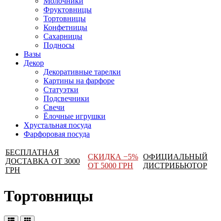
Молочники
Фруктовницы
Тортовницы
Конфетницы
Сахарницы
Подносы
Вазы
Декор
Декоративные тарелки
Картины на фарфоре
Статуэтки
Подсвечники
Свечи
Ёлочные игрушки
Хрустальная посуда
Фарфоровая посуда
БЕСПЛАТНАЯ
СКИДКА −5%
ОФИЦИАЛЬНЫЙ
ДОСТАВКА ОТ 3000
ОТ 5000 ГРН
ДИСТРИБЬЮТОР
ГРН
Тортовницы