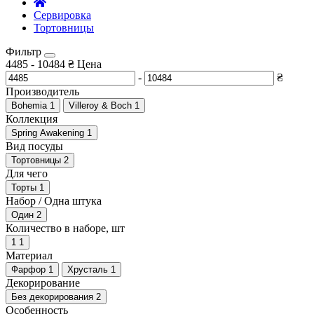
Сервировка
Тортовницы
Фильтр
4485
-
10484
₴
Цена
-
₴
Производитель
Bohemia
1
Villeroy & Boch
1
Коллекция
Spring Awakening
1
Вид посуды
Тортовницы
2
Для чего
Торты
1
Набор / Одна штука
Один
2
Количество в наборе, шт
1
1
Материал
Фарфор
1
Хрусталь
1
Декорирование
Без декорирования
2
Особенность