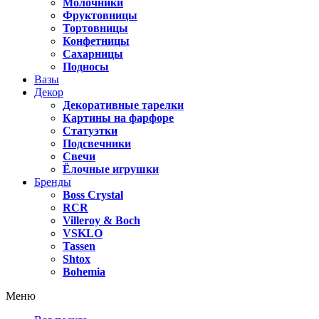
Молочники
Фруктовницы
Тортовницы
Конфетницы
Сахарницы
Подносы
Вазы
Декор
Декоративные тарелки
Картины на фарфоре
Статуэтки
Подсвечники
Свечи
Ёлочные игрушки
Бренды
Boss Crystal
RCR
Villeroy & Boch
VSKLO
Tassen
Shtox
Bohemia
Меню