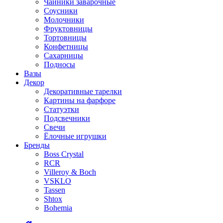
Чайники заварочные
Соусники
Молочники
Фруктовницы
Тортовницы
Конфетницы
Сахарницы
Подносы
Вазы
Декор
Декоративные тарелки
Картины на фарфоре
Статуэтки
Подсвечники
Свечи
Ёлочные игрушки
Бренды
Boss Crystal
RCR
Villeroy & Boch
VSKLO
Tassen
Shtox
Bohemia