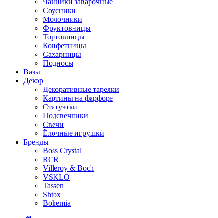
Чайники заварочные
Соусники
Молочники
Фруктовницы
Тортовницы
Конфетницы
Сахарницы
Подносы
Вазы
Декор
Декоративные тарелки
Картины на фарфоре
Статуэтки
Подсвечники
Свечи
Ёлочные игрушки
Бренды
Boss Crystal
RCR
Villeroy & Boch
VSKLO
Tassen
Shtox
Bohemia