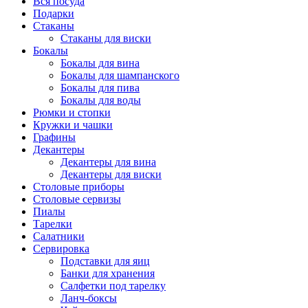
Вся посуда
Подарки
Стаканы
Стаканы для виски
Бокалы
Бокалы для вина
Бокалы для шампанского
Бокалы для пива
Бокалы для воды
Рюмки и стопки
Кружки и чашки
Графины
Декантеры
Декантеры для вина
Декантеры для виски
Столовые приборы
Столовые сервизы
Пиалы
Тарелки
Салатники
Сервировка
Подставки для яиц
Банки для хранения
Салфетки под тарелку
Ланч-боксы