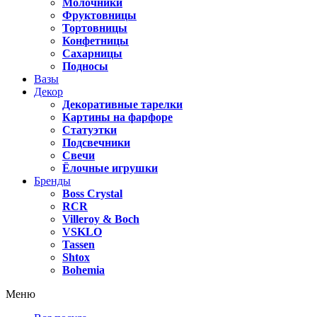
Молочники
Фруктовницы
Тортовницы
Конфетницы
Сахарницы
Подносы
Вазы
Декор
Декоративные тарелки
Картины на фарфоре
Статуэтки
Подсвечники
Свечи
Ёлочные игрушки
Бренды
Boss Crystal
RCR
Villeroy & Boch
VSKLO
Tassen
Shtox
Bohemia
Меню