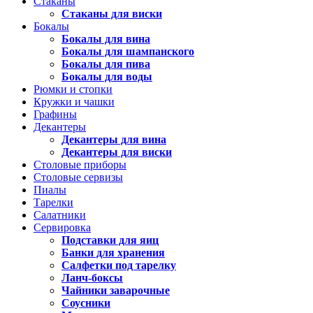
Стаканы
Стаканы для виски
Бокалы
Бокалы для вина
Бокалы для шампанского
Бокалы для пива
Бокалы для воды
Рюмки и стопки
Кружки и чашки
Графины
Декантеры
Декантеры для вина
Декантеры для виски
Столовые приборы
Столовые сервизы
Пиалы
Тарелки
Салатники
Сервировка
Подставки для яиц
Банки для хранения
Салфетки под тарелку
Ланч-боксы
Чайники заварочные
Соусники