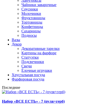
Ланч-боксы
Чайники заварочные
Соусники
Молочники
Фруктовницы
Тортовницы
Конфетницы
Сахарницы
Подносы
Вазы
Декор
Декоративные тарелки
Картины на фарфоре
Статуэтки
Подсвечники
Свечи
Ёлочные игрушки
Хрустальная посуда
Фарфоровая посуда
Последние
Набор «ВСЕ ЕСТЬ» - 7 (пуля+герб)