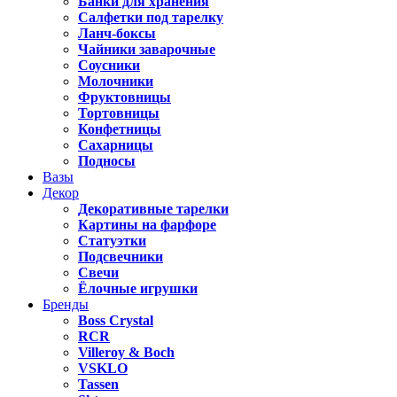
Банки для хранения
Салфетки под тарелку
Ланч-боксы
Чайники заварочные
Соусники
Молочники
Фруктовницы
Тортовницы
Конфетницы
Сахарницы
Подносы
Вазы
Декор
Декоративные тарелки
Картины на фарфоре
Статуэтки
Подсвечники
Свечи
Ёлочные игрушки
Бренды
Boss Crystal
RCR
Villeroy & Boch
VSKLO
Tassen