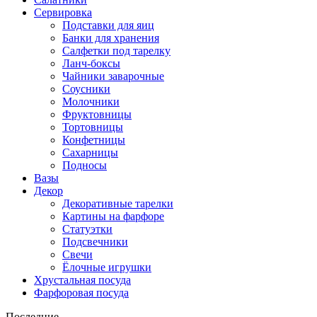
Сервировка
Подставки для яиц
Банки для хранения
Салфетки под тарелку
Ланч-боксы
Чайники заварочные
Соусники
Молочники
Фруктовницы
Тортовницы
Конфетницы
Сахарницы
Подносы
Вазы
Декор
Декоративные тарелки
Картины на фарфоре
Статуэтки
Подсвечники
Свечи
Ёлочные игрушки
Хрустальная посуда
Фарфоровая посуда
Последние