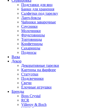
Сервировка
Подставки для яиц
Банки для хранения
Салфетки под тарелку
Ланч-боксы
Чайники заварочные
Соусники
Молочники
Фруктовницы
Тортовницы
Конфетницы
Сахарницы
Подносы
Вазы
Декор
Декоративные тарелки
Картины на фарфоре
Статуэтки
Подсвечники
Свечи
Ёлочные игрушки
Бренды
Boss Crystal
RCR
Villeroy & Boch