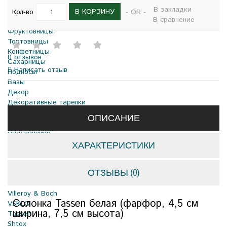
Чайники заварочные
В закладки
Соусники
В КОРЗИНУ
Кол-во
- OR -
В сравнение
Молочники
Фруктовницы
Тортовницы
Конфетницы
0 отзывов
Сахарницы
Написать отзыв
Подносы
Вазы
Декор
Декоративные тарелки
Картины на фарфоре
ОПИСАНИЕ
Статуэтки
Подсвечники
Свечи
ХАРАКТЕРИСТИКИ
Ёлочные игрушки
Бренды
ОТЗЫВЫ (0)
Boss Crystal
RCR
Villeroy & Boch
Солонка Tassen белая (фарфор, 4,5 см
VSKLO
ширина, 7,5 см высота)
Tassen
Shtox