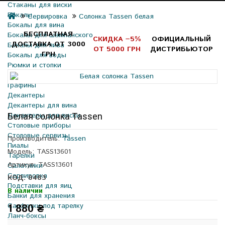
Стаканы для виски
Бокалы
Сервировка
Солонка Tassen белая
Бокалы для вина
БЕСПЛАТНАЯ
Бокалы для шампанского
СКИДКА −5%
ОФИЦИАЛЬНЫЙ
ДОСТАВКА ОТ 3000
Бокалы для пива
ОТ 5000 ГРН
ДИСТРИБЬЮТОР
ГРН
Бокалы для воды
Рюмки и стопки
Кружки и чашки
Графины
Декантеры
Декантеры для вина
Декантеры для виски
Белая солонка Tassen
Столовые приборы
Столовые сервизы
Производитель:
Tassen
Пиалы
Модель: TASS13601
Тарелки
Артикул: TASS13601
Салатники
Сервировка
КОД: 0483
Подставки для яиц
В наличии
Банки для хранения
Салфетки под тарелку
1 880 ₴
Ланч-боксы