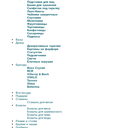
Подставки для яиц
Банки для хранения
Салфетки под тарелку
Ланч-боксы
Чайники заварочные
Соусники
Молочники
Фруктовницы
Тортовницы
Конфетницы
Сахарницы
Подносы
Вазы
Декор
Декоративные тарелки
Картины на фарфоре
Статуэтки
Подсвечники
Свечи
Ёлочные игрушки
Бренды
Boss Crystal
RCR
Villeroy & Boch
VSKLO
Tassen
Shtox
Bohemia
Вся посуда
Подарки
Стаканы
Стаканы для виски
Бокалы
Бокалы для вина
Бокалы для шампанского
Бокалы для пива
Бокалы для воды
Рюмки и стопки
Кружки и чашки
Графины