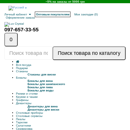
−5% на заказы от 5000 грн
Личный кабинет
Оптовым покупателям
Мои закладки (0)
Оформление заказа
097-657-33-55
0
Поиск товара по каталогу
Вся посуда
Подарки
Стаканы
Стаканы для виски
Бокалы
Бокалы для вина
Бокалы для шампанского
Бокалы для пива
Бокалы для воды
Рюмки и стопки
Кружки и чашки
Графины
Декантеры
Декантеры для вина
Декантеры для виски
Столовые приборы
Столовые сервизы
Пиалы
Тарелки
Салатники
Сервировка