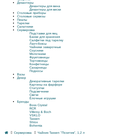
Декантеры
Декантеры для вина
Декантеры для виски
Столовые приборы
Столовые сервизы
Пиалы
Тарелки
Салатники
Сервировка
Подставки для яиц
Банки для хранения
Салфетки под тарелку
Ланч-боксы
Чайники заварочные
Соусники
Молочники
Фруктовницы
Тортовницы
Конфетницы
Сахарницы
Подносы
Вазы
Декор
Декоративные тарелки
Картины на фарфоре
Статуэтки
Подсвечники
Свечи
Ёлочные игрушки
Бренды
Boss Crystal
RCR
Villeroy & Boch
VSKLO
Tassen
Shtox
Bohemia
Сервировка
Чайник Tassen "Позитив", 1,2 л