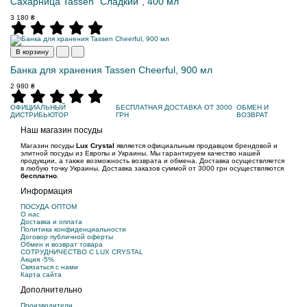
Сахарница Tassen "Сладкий", 400 мл
3 180 ₴
В корзину
Банка для хранения Tassen Cheerful, 900 мл
2 980 ₴
ОФИЦИАЛЬНЫЙ
БЕСПЛАТНАЯ ДОСТАВКА ОТ 3000
ОБМЕН И
ДИСТРИБЬЮТОР
ГРН
ВОЗВРАТ
Наш магазин посуды
Магазин посуды
Lux Crystal
является официальным продавцом брендовой и
элитной посуды из Европы и Украины. Мы гарантируем качество нашей
продукции, а также возможность возврата и обмена. Доставка осуществляется
в любую точку Украины. Доставка заказов суммой от 3000 грн осуществляются
бесплатно
.
Информация
ПОСУДА ОПТОМ
О нас
Доставка и оплата
Политика конфиденциальности
Договор публичной оферты
Обмен и возврат товара
СОТРУДНИЧЕСТВО С LUX CRYSTAL
Акция -5%
Связаться с нами
Карта сайта
Дополнительно
Производители