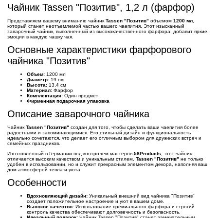
Чайник Tassen "Позитив", 1,2 л (фарфор)
Представляем вашему вниманию чайник
Tassen "Позитив"
объемом
1200 мл
,
который станет неотъемлемой частью вашего чаепития. Этот изысканный
заварочный чайник, выполненный из высококачественного фарфора, добавит яркие
эмоции в каждую чашку чая.
Основные характеристики фарфорового
чайника "Позитив"
Объем:
1200 мл
Диаметр:
19 см
Высота:
13,4 см
Материал:
Фарфор
Комплектация:
Один предмет
Фирменная подарочная упаковка
Описание заварочного чайника
Чайник
Tassen "Позитив"
создан для того, чтобы сделать ваши чаепития более
радостными и запоминающимися. Его стильный дизайн и функциональность
идеально сочетаются, что делает его отличным выбором для дружеских встреч и
семейных праздников.
Изготовленный в Германии под контролем мастеров
58Products
, этот чайник
отличается высоким качеством и уникальным стилем.
Tassen "Позитив"
не только
удобен в использовании, но и служит прекрасным элементом декора, наполняя ваш
дом атмосферой тепла и уюта.
Особенности
Вдохновляющий дизайн:
Уникальный внешний вид чайника "Позитив"
создает положительное настроение и уют в вашем доме.
Высокое качество:
Использование премиального фарфора и строгий
контроль качества обеспечивают долговечность и безопасность.
Идеальный подарок:
Чайник Tassen "Позитив" станет замечательным