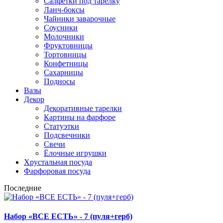
Салфетки под тарелку
Ланч-боксы
Чайники заварочные
Соусники
Молочники
Фруктовницы
Тортовницы
Конфетницы
Сахарницы
Подносы
Вазы
Декор
Декоративные тарелки
Картины на фарфоре
Статуэтки
Подсвечники
Свечи
Ёлочные игрушки
Хрустальная посуда
Фарфоровая посуда
Последние
Набор «ВСЕ ЕСТЬ» - 7 (пуля+герб)