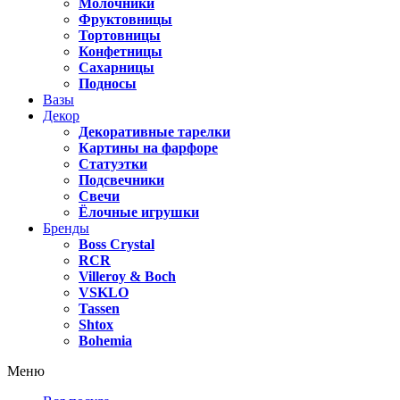
Молочники
Фруктовницы
Тортовницы
Конфетницы
Сахарницы
Подносы
Вазы
Декор
Декоративные тарелки
Картины на фарфоре
Статуэтки
Подсвечники
Свечи
Ёлочные игрушки
Бренды
Boss Crystal
RCR
Villeroy & Boch
VSKLO
Tassen
Shtox
Bohemia
Меню