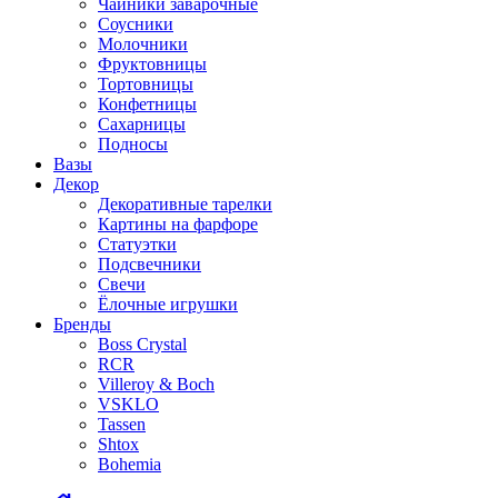
Чайники заварочные
Соусники
Молочники
Фруктовницы
Тортовницы
Конфетницы
Сахарницы
Подносы
Вазы
Декор
Декоративные тарелки
Картины на фарфоре
Статуэтки
Подсвечники
Свечи
Ёлочные игрушки
Бренды
Boss Crystal
RCR
Villeroy & Boch
VSKLO
Tassen
Shtox
Bohemia