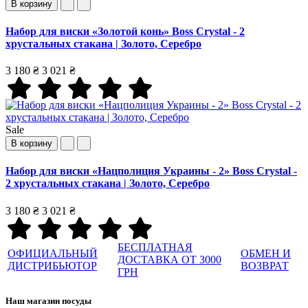
В корзину
Набор для виски «Золотой конь» Boss Crystal - 2
хрустальных стакана | Золото, Серебро
3 180 ₴
3 021 ₴
Sale
В корзину
Набор для виски «Нацполиция Украины - 2» Boss Crystal -
2 хрустальных стакана | Золото, Серебро
3 180 ₴
3 021 ₴
БЕСПЛАТНАЯ
ОФИЦИАЛЬНЫЙ
ОБМЕН И
ДОСТАВКА ОТ 3000
ДИСТРИБЬЮТОР
ВОЗВРАТ
ГРН
Наш магазин посуды