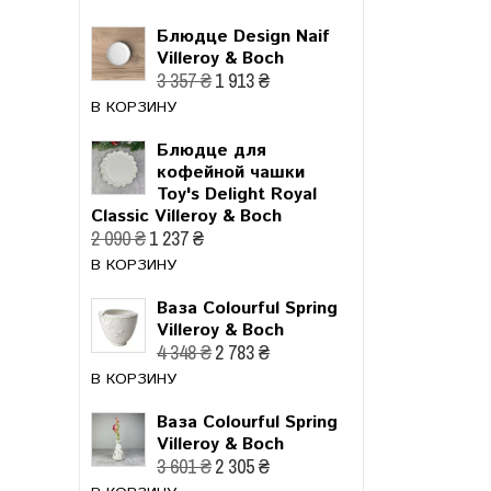
Блюдце Design Naif
Villeroy & Boch
3 357 ₴
1 913 ₴
В КОРЗИНУ
Блюдце для
кофейной чашки
Toy's Delight Royal
Classic Villeroy & Boch
2 090 ₴
1 237 ₴
В КОРЗИНУ
Ваза Colourful Spring
Villeroy & Boch
4 348 ₴
2 783 ₴
В КОРЗИНУ
Ваза Colourful Spring
Villeroy & Boch
3 601 ₴
2 305 ₴