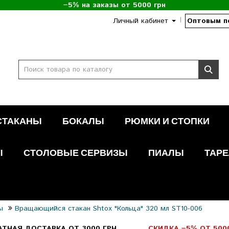
−5% на заказы от 5000 грн
Личный кабинет
Оптовым п
СТАКАНЫ
БОКАЛЫ
РЮМКИ И СТОПКИ
Ы
СТОЛОВЫЕ СЕРВИЗЫ
ПИАЛЫ
ТАРЕ
ы
Вращающийся стакан Shtox "Кольца" 320 мл ST10-006
АТНАЯ ДОСТАВКА ОТ 3000 ГРН
СКИДКА −5% ОТ 500