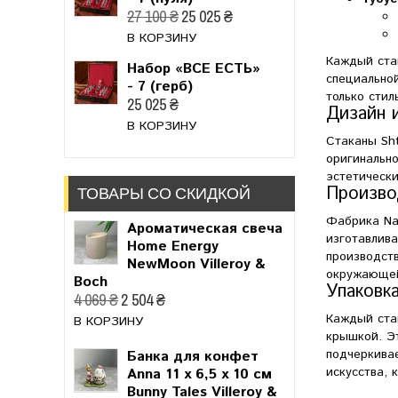
27 100 ₴
25 025 ₴
В КОРЗИНУ
Каждый стак
Набор «ВСЕ ЕСТЬ»
специальной
- 7 (герб)
только сти
25 025 ₴
Дизайн 
В КОРЗИНУ
Стаканы Sh
оригинально
эстетически
Произво
ТОВАРЫ СО СКИДКОЙ
Фабрика Nac
Ароматическая свеча
изготавлива
Home Energy
производст
NewMoon Villeroy &
окружающе
Boch
Упаковк
4 069 ₴
2 504 ₴
Каждый ста
В КОРЗИНУ
крышкой. Эт
подчеркивае
Банка для конфет
искусства, 
Anna 11 x 6,5 x 10 см
Bunny Tales Villeroy &