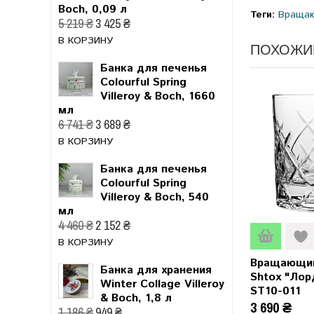
Boch, 0,09 л
Теги:
Вращаю
5 219 ₴
3 425 ₴
В КОРЗИНУ
ПОХОЖИ
Банка для печенья
Colourful Spring
Villeroy & Boch, 1660
мл
6 741 ₴
3 689 ₴
В КОРЗИНУ
Банка для печенья
Colourful Spring
Villeroy & Boch, 540
мл
4 460 ₴
2 152 ₴
В КОРЗИНУ
Вращающий
Банка для хранения
Shtox "Лор
Winter Collage Villeroy
ST10-011
& Boch, 1,8 л
3 690 ₴
1 186 ₴
949 ₴