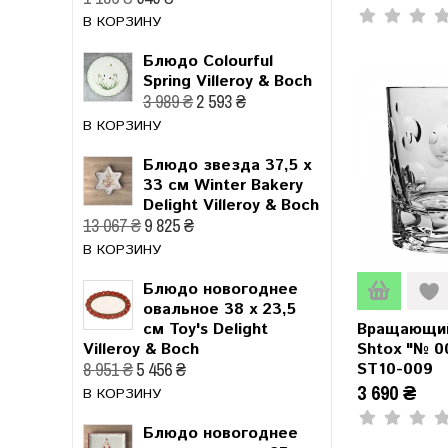
В КОРЗИНУ
Блюдо Colourful
Spring Villeroy & Boch
3 989 ₴
2 593 ₴
В КОРЗИНУ
Блюдо звезда 37,5 x
33 см Winter Bakery
Delight Villeroy & Boch
13 067 ₴
9 825 ₴
В КОРЗИНУ
Блюдо новогоднее
овальное 38 x 23,5
Вращающий
см Toy's Delight
Shtox "№ 0
Villeroy & Boch
8 951 ₴
5 456 ₴
ST10-009
3 690 ₴
В КОРЗИНУ
Блюдо новогоднее