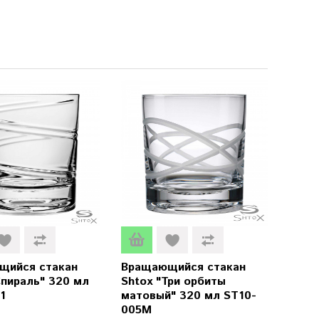
щийся стакан
Вращающийся стакан
Спираль" 320 мл
Shtox "Три орбиты
1
матовый" 320 мл ST10-
005M