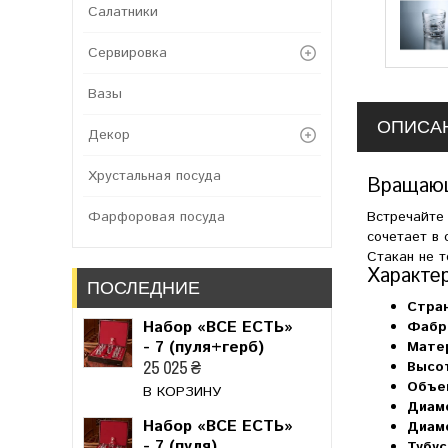
Салатники
Сервировка
Вазы
ОПИСА
Декор
Хрустальная посуда
Вращающ
Встречайте
Фарфоровая посуда
сочетает в
Стакан не т
Характе
ПОСЛЕДНИЕ
Стра
Набор «ВСЕ ЕСТЬ»
Фабр
- 7 (пуля+герб)
Мате
25 025 ₴
Высо
Объе
В КОРЗИНУ
Диаме
Набор «ВСЕ ЕСТЬ»
Диаме
- 7 (пуля)
Тубус