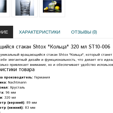
НИЕ
ХАРАКТЕРИСТИКИ
ОТЗЫВЫ (0)
ийся стакан Shtox "Кольца" 320 мл ST10-006
 уникальный вращающийся стакан Shtox "Кольца", который станет
 себе элегантный дизайн и функциональность, что делает его ид
олько привлекает внимание, но и обеспечивает удобство использо
ристики товара
на производитель:
Германия
ика:
Nachtmann
риал:
Хрусталь
та:
96 мм
м:
320 мл
тр (верхний):
89 мм
тр (нижний):
83 мм
: