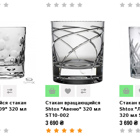
ся стакан
Стакан вращающийся
Стакан
09" 320 мл
Shtox "Авеню" 320 мл
Shtox "
ST10-002
320 мл 
3 690 ₴
3 690 ₴