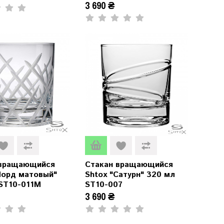
3 690 ₴
 вращающийся
Стакан вращающийся
Лорд матовый"
Shtox "Сатурн" 320 мл
ST10-011M
ST10-007
3 690 ₴