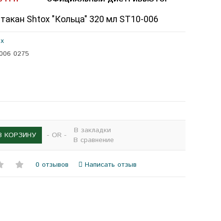
акан Shtox "Кольца" 320 мл ST10-006
ox
-006 0275
В закладки
- OR -
В КОРЗИНУ
В сравнение
0 отзывов
Написать отзыв