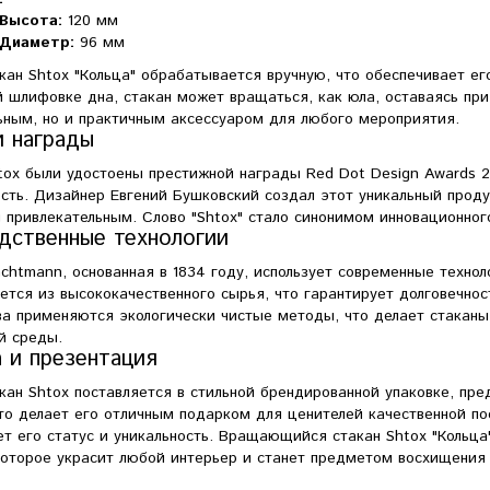
Высота:
120 мм
Диаметр:
96 мм
ан Shtox "Кольца" обрабатывается вручную, что обеспечивает ег
 шлифовке дна, стакан может вращаться, как юла, оставаясь при
льным, но и практичным аксессуаром для любого мероприятия.
и награды
tox были удостоены престижной награды Red Dot Design Awards 2
сть. Дизайнер Евгений Бушковский создал этот уникальный проду
 привлекательным. Слово "Shtox" стало синонимом инновационног
дственные технологии
htmann, основанная в 1834 году, использует современные технол
ется из высококачественного сырья, что гарантирует долговечнос
ва применяются экологически чистые методы, что делает стаканы
й среды.
а и презентация
кан Shtox поставляется в стильной брендированной упаковке, пр
о делает его отличным подарком для ценителей качественной пос
т его статус и уникальность. Вращающийся стакан Shtox "Кольца
которое украсит любой интерьер и станет предметом восхищения 