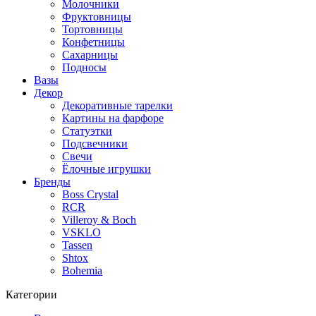
Молочники
Фруктовницы
Тортовницы
Конфетницы
Сахарницы
Подносы
Вазы
Декор
Декоративные тарелки
Картины на фарфоре
Статуэтки
Подсвечники
Свечи
Ёлочные игрушки
Бренды
Boss Crystal
RCR
Villeroy & Boch
VSKLO
Tassen
Shtox
Bohemia
Категории