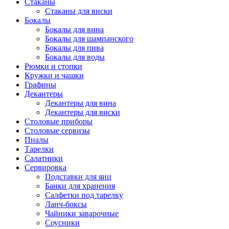
Стаканы
Стаканы для виски
Бокалы
Бокалы для вина
Бокалы для шампанского
Бокалы для пива
Бокалы для воды
Рюмки и стопки
Кружки и чашки
Графины
Декантеры
Декантеры для вина
Декантеры для виски
Столовые приборы
Столовые сервизы
Пиалы
Тарелки
Салатники
Сервировка
Подставки для яиц
Банки для хранения
Салфетки под тарелку
Ланч-боксы
Чайники заварочные
Соусники