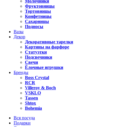
Молочники
Фруктовницы
Тортовницы
Конфетницы
Сахарницы
Подносы
Вазы
Декор
Декоративные тарелки
Картины на фарфоре
Статуэтки
Подсвечники
Свечи
Ёлочные игрушки
Бренды
Boss Crystal
RCR
Villeroy & Boch
VSKLO
Tassen
Shtox
Bohemia
Вся посуда
Подарки