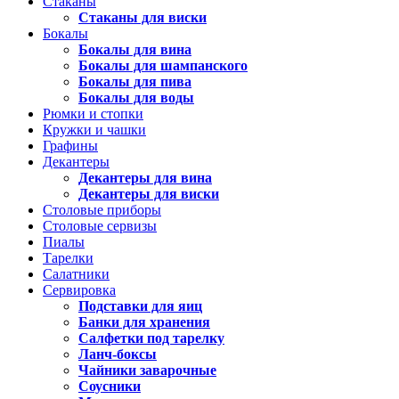
Стаканы
Стаканы для виски
Бокалы
Бокалы для вина
Бокалы для шампанского
Бокалы для пива
Бокалы для воды
Рюмки и стопки
Кружки и чашки
Графины
Декантеры
Декантеры для вина
Декантеры для виски
Столовые приборы
Столовые сервизы
Пиалы
Тарелки
Салатники
Сервировка
Подставки для яиц
Банки для хранения
Салфетки под тарелку
Ланч-боксы
Чайники заварочные
Соусники