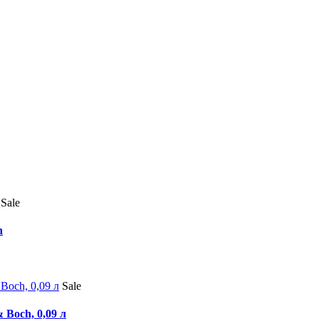
Sale
h
Sale
 Boch, 0,09 л