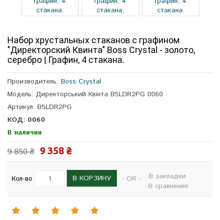
Набор хрустальных стаканов с графином
"Директорский Квинта" Boss Crystal - золото,
серебро | Графин, 4 стакана.
Производитель:
Boss Crystal
Модель: Директорський Квінта B5LDR2PG 0060
Артикул: B5LDR2PG
КОД: 0060
В наличии
9 358 ₴
9 850 ₴
В закладки
В КОРЗИНУ
Кол-во
- OR -
В сравнение