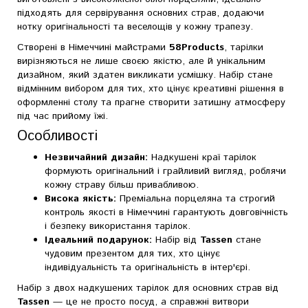
підходять для сервірування основних страв, додаючи
нотку оригінальності та веселощів у кожну трапезу.
Створені в Німеччині майстрами
58Products
, тарілки
вирізняються не лише своєю якістю, але й унікальним
дизайном, який здатен викликати усмішку. Набір стане
відмінним вибором для тих, хто цінує креативні рішення в
оформленні столу та прагне створити затишну атмосферу
під час прийому їжі.
Особливості
Незвичайний дизайн:
Надкушені краї тарілок
формують оригінальний і грайливий вигляд, роблячи
кожну страву більш привабливою.
Висока якість:
Преміальна порцеляна та строгий
контроль якості в Німеччині гарантують довговічність
і безпеку використання тарілок.
Ідеальний подарунок:
Набір від
Tassen
стане
чудовим презентом для тих, хто цінує
індивідуальність та оригінальність в інтер'єрі.
Набір з двох надкушених тарілок для основних страв від
Tassen
— це не просто посуд, а справжні витвори