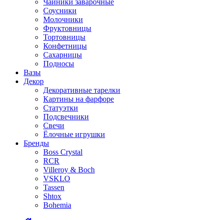
Чайники заварочные
Соусники
Молочники
Фруктовницы
Тортовницы
Конфетницы
Сахарницы
Подносы
Вазы
Декор
Декоративные тарелки
Картины на фарфоре
Статуэтки
Подсвечники
Свечи
Ёлочные игрушки
Бренды
Boss Crystal
RCR
Villeroy & Boch
VSKLO
Tassen
Shtox
Bohemia