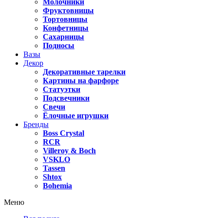
Молочники
Фруктовницы
Тортовницы
Конфетницы
Сахарницы
Подносы
Вазы
Декор
Декоративные тарелки
Картины на фарфоре
Статуэтки
Подсвечники
Свечи
Ёлочные игрушки
Бренды
Boss Crystal
RCR
Villeroy & Boch
VSKLO
Tassen
Shtox
Bohemia
Меню