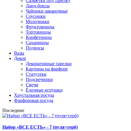
Салфетки под тарелку
Ланч-боксы
Чайники заварочные
Соусники
Молочники
Фруктовницы
Тортовницы
Конфетницы
Сахарницы
Подносы
Вазы
Декор
Декоративные тарелки
Картины на фарфоре
Статуэтки
Подсвечники
Свечи
Ёлочные игрушки
Хрустальная посуда
Фарфоровая посуда
Последние
Набор «ВСЕ ЕСТЬ» - 7 (пуля+герб)