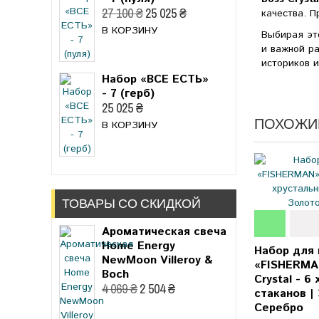
27 100 ₴
25 025 ₴
качества. 
В КОРЗИНУ
Выбирая эт
и важной р
историков и
Набор «ВСЕ ЕСТЬ»
- 7 (герб)
25 025 ₴
ПОХОЖИ
В КОРЗИНУ
ТОВАРЫ СО СКИДКОЙ
Ароматическая свеча
Home Energy
Набор для 
NewMoon Villeroy &
«FISHERMA
Boch
Crystal - 6
4 069 ₴
2 504 ₴
стаканов |
Серебро