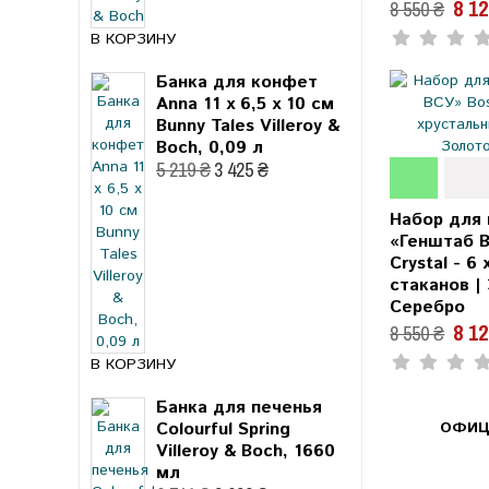
8 1
8 550 ₴
В КОРЗИНУ
Банка для конфет
Anna 11 x 6,5 x 10 см
Bunny Tales Villeroy &
Boch, 0,09 л
5 219 ₴
3 425 ₴
Набор для 
«Генштаб 
Crystal - 6
стаканов |
Серебро
8 1
8 550 ₴
В КОРЗИНУ
Банка для печенья
Colourful Spring
ОФИЦ
Villeroy & Boch, 1660
мл