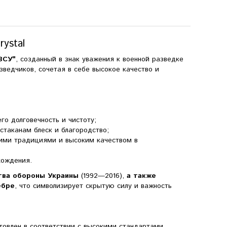
ystal
ВСУ"
, созданный в знак уважения к военной разведке
ведчиков, сочетая в себе высокое качество и
го долговечность и чистоту;
стаканам блеск и благородство;
оими традициями и высоким качеством в
хождения.
тва обороны Украины
(1992—2016),
а также
ебре
, что символизирует скрытую силу и важность
товлен в соответствии с высокими стандартами