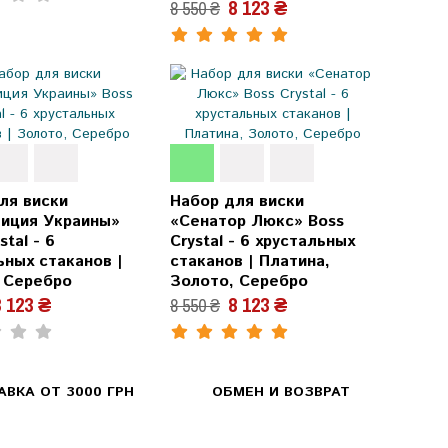
8 123 ₴
8 550 ₴
ля виски
Набор для виски
иция Украины»
«Сенатор Люкс» Boss
stal - 6
Crystal - 6 хрустальных
ьных стаканов |
стаканов | Платина,
 Серебро
Золото, Серебро
 123 ₴
8 123 ₴
8 550 ₴
ВКА ОТ 3000 ГРН
ОБМЕН И ВОЗВРАТ