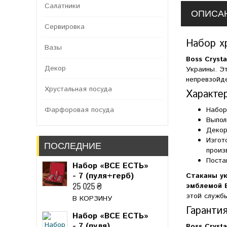
Салатники
ОПИСА
Сервировка
Набор х
Вазы
Boss Crysta
Декор
Украины. Эт
непревзойд
Хрустальная посуда
Характе
Фарфоровая посуда
Набор
Выпол
Деко
Изгот
ПОСЛЕДНИЕ
произ
Поста
Набор «ВСЕ ЕСТЬ»
- 7 (пуля+герб)
Стаканы у
25 025 ₴
эмблемой 
этой служб
В КОРЗИНУ
Гарантия
Набор «ВСЕ ЕСТЬ»
- 7 (пуля)
Boss Crysta