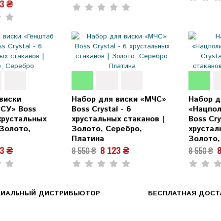
23 ₴
виски
Набор для виски «МЧС»
Набор д
ВСУ» Boss
Boss Crystal - 6
«Нацпол
 хрустальных
хрустальных стаканов |
Boss Cry
 Золото,
Золото, Серебро,
хрустал
Платина
Золото,
23 ₴
8 123 ₴
8
8 550 ₴
8 550 ₴
ИАЛЬНЫЙ ДИСТРИБЬЮТОР
БЕСПЛАТНАЯ ДОСТА