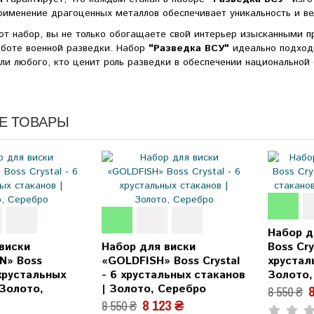
Применение драгоценных металлов обеспечивает уникальность и в
от набор, вы не только обогащаете свой интерьер изысканными п
аботе военной разведки. Набор
"Разведка ВСУ"
идеально подходи
ли любого, кто ценит роль разведки в обеспечении национальной 
Е ТОВАРЫ
Набор д
виски
Набор для виски
Boss Cry
N» Boss
«GOLDFISH» Boss Crystal
хрустал
 хрустальных
- 6 хрустальных стаканов
Золото,
 Золото,
| Золото, Серебро
8
8 550 ₴
8 123 ₴
8 550 ₴