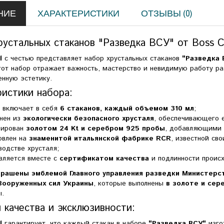
НИЕ
ХАРАКТЕРИСТИКИ
ОТЗЫВЫ (0)
рустальных стаканов "Разведка ВСУ" от Boss Cr
l
с честью представляет набор хрустальных стаканов
"Разведка 
от набор отражает важность, мастерство и невидимую работу раз
енную эстетику.
ристики набора:
 включает в себя
6 стаканов, каждый объемом 310 мл
;
нен из
экологически безопасного хрусталя
, обеспечивающего е
рирован
золотом 24 Kt и серебром 925 пробы
, добавляющими 
овлен на
знаменитой итальянской фабрике RCR
, известной св
водстве хрусталя;
вляется вместе с
сертификатом качества
и подлинности проис
крашены эмблемой Главного управления разведки Министерс
Вооруженных сил Украины
, которые выполнены
в золоте и сер
ы.
 качества и эксклюзивности:
l
гарантирует, что каждый стакан в наборе
"Разведка ВСУ"
изго