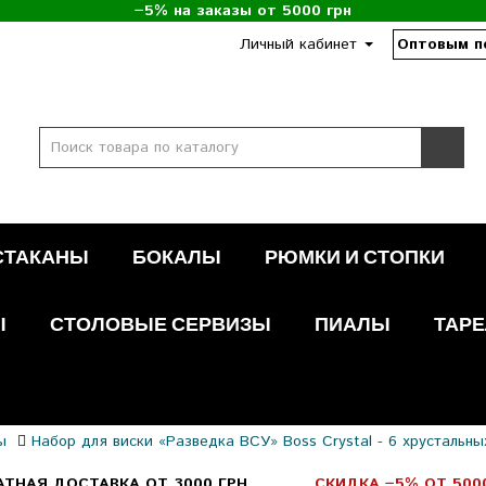
−5% на заказы от 5000 грн
Личный кабинет
Оптовым п
СТАКАНЫ
БОКАЛЫ
РЮМКИ И СТОПКИ
Ы
СТОЛОВЫЕ СЕРВИЗЫ
ПИАЛЫ
ТАРЕ
ы
Набор для виски «Разведка ВСУ» Boss Crystal - 6 хрустальны
АТНАЯ ДОСТАВКА ОТ 3000 ГРН
СКИДКА −5% ОТ 500