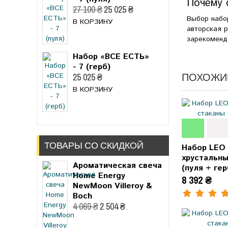
Почему 
27 100 ₴
25 025 ₴
Выбор наб
В КОРЗИНУ
авторская 
зарекоменд
Набор «ВСЕ ЕСТЬ»
- 7 (герб)
ПОХОЖИ
25 025 ₴
В КОРЗИНУ
ТОВАРЫ СО СКИДКОЙ
Набор LEO 
хрустальн
Ароматическая свеча
(пуля + гер
Home Energy
8 392 ₴
NewMoon Villeroy &
Boch
4 069 ₴
2 504 ₴