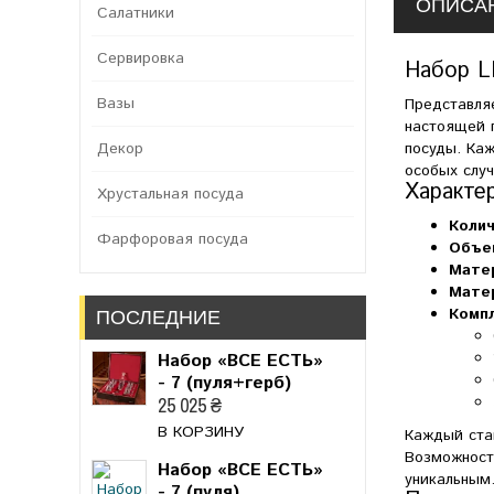
ОПИСА
Салатники
Сервировка
Набор L
Вазы
Представля
настоящей п
Декор
посуды. Ка
особых случ
Характе
Хрустальная посуда
Колич
Фарфоровая посуда
Объе
Мате
Мате
ПОСЛЕДНИЕ
Комп
Набор «ВСЕ ЕСТЬ»
- 7 (пуля+герб)
25 025 ₴
В КОРЗИНУ
Каждый ста
Возможность
Набор «ВСЕ ЕСТЬ»
уникальным.
- 7 (пуля)