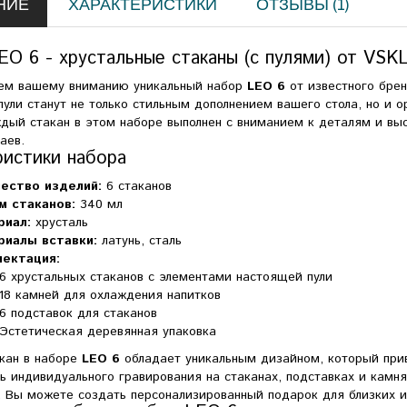
НИЕ
ХАРАКТЕРИСТИКИ
ОТЗЫВЫ (1)
EO 6 - хрустальные стаканы (с пулями) от VSK
ем вашему вниманию уникальный набор
LEO 6
от известного бре
ули станут не только стильным дополнением вашего стола, но и 
ждый стакан в этом наборе выполнен с вниманием к деталям и вы
аев.
ристики набора
ество изделий:
6 стаканов
м стаканов:
340 мл
риал:
хрусталь
риалы вставки:
латунь, сталь
лектация:
6 хрустальных стаканов с элементами настоящей пули
18 камней для охлаждения напитков
6 подставок для стаканов
Эстетическая деревянная упаковка
кан в наборе
LEO 6
обладает уникальным дизайном, который при
 индивидуального гравирования на стаканах, подставках и камня
 Вы можете создать персонализированный подарок для близких ил