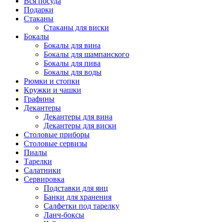
Вся посуда
Подарки
Стаканы
Стаканы для виски
Бокалы
Бокалы для вина
Бокалы для шампанского
Бокалы для пива
Бокалы для воды
Рюмки и стопки
Кружки и чашки
Графины
Декантеры
Декантеры для вина
Декантеры для виски
Столовые приборы
Столовые сервизы
Пиалы
Тарелки
Салатники
Сервировка
Подставки для яиц
Банки для хранения
Салфетки под тарелку
Ланч-боксы