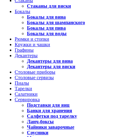
Стаканы
Стаканы для виски
Бокалы
Бокалы для вина
Бокалы для шампанского
Бокалы для пива
Бокалы для воды
Рюмки и стопки
Кружки и чашки
Графины
Декантеры
Декантеры для вина
Декантеры для виски
Столовые приборы
Столовые сервизы
Пиалы
Тарелки
Салатники
Сервировка
Подставки для яиц
Банки для хранения
Салфетки под тарелку
Ланч-боксы
Чайники заварочные
Соусники