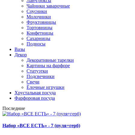
Ланч-боксы
Чайники заварочные
Соусники
Молочники
Фруктовницы
Тортовницы
Конфетницы
Сахарницы
Подносы
Вазы
Декор
Декоративные тарелки
Картины на фарфоре
Статуэтки
Подсвечники
Свечи
Ёлочные игрушки
Хрустальная посуда
Фарфоровая посуда
Последние
Набор «ВСЕ ЕСТЬ» - 7 (пуля+герб)