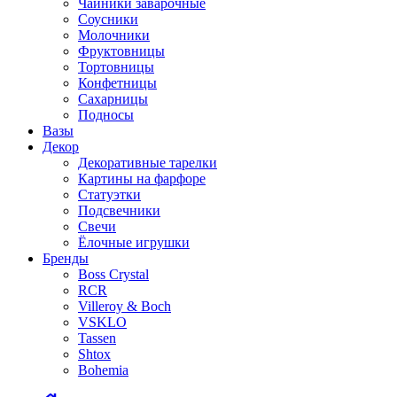
Чайники заварочные
Соусники
Молочники
Фруктовницы
Тортовницы
Конфетницы
Сахарницы
Подносы
Вазы
Декор
Декоративные тарелки
Картины на фарфоре
Статуэтки
Подсвечники
Свечи
Ёлочные игрушки
Бренды
Boss Crystal
RCR
Villeroy & Boch
VSKLO
Tassen
Shtox
Bohemia