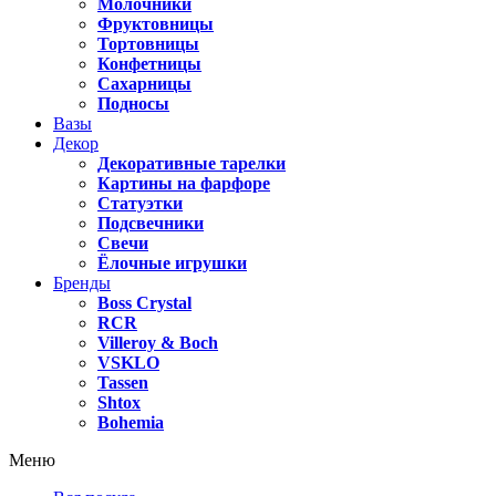
Молочники
Фруктовницы
Тортовницы
Конфетницы
Сахарницы
Подносы
Вазы
Декор
Декоративные тарелки
Картины на фарфоре
Статуэтки
Подсвечники
Свечи
Ёлочные игрушки
Бренды
Boss Crystal
RCR
Villeroy & Boch
VSKLO
Tassen
Shtox
Bohemia
Меню