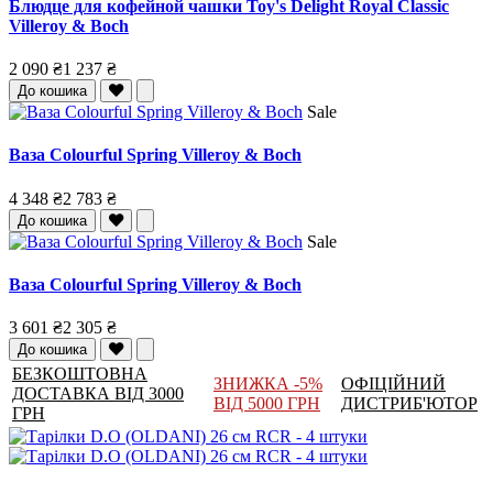
Блюдце для кофейной чашки Toy's Delight Royal Classic
Villeroy & Boch
2 090 ₴
1 237 ₴
До кошика
Sale
Ваза Colourful Spring Villeroy & Boch
4 348 ₴
2 783 ₴
До кошика
Sale
Ваза Colourful Spring Villeroy & Boch
3 601 ₴
2 305 ₴
До кошика
БЕЗКОШТОВНА
ЗНИЖКА -5%
ОФІЦІЙНИЙ
ДОСТАВКА ВІД 3000
ВІД 5000 ГРН
ДИСТРИБ'ЮТОР
ГРН