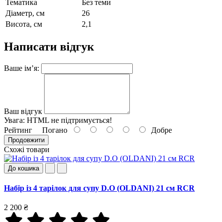
Тематика
Без теми
Діаметр, см
26
Висота, см
2,1
Написати відгук
Ваше ім’я:
Ваш відгук
Увага:
HTML не підтримується!
Рейтинг
Погано
Добре
Продовжити
Схожі товари
До кошика
Набір із 4 тарілок для супу D.O (OLDANI) 21 см RCR
2 200 ₴