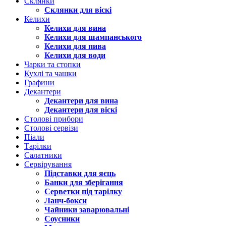
Склянки
Склянки для віскі
Келихи
Келихи для вина
Келихи для шампанського
Келихи для пива
Келихи для води
Чарки та стопки
Кухлі та чашки
Графини
Декантери
Декантери для вина
Декантери для віскі
Столові прибори
Столові сервізи
Піали
Тарілки
Салатники
Сервірування
Підставки для яєць
Банки для зберігання
Серветки під тарілку
Ланч-бокси
Чайники заварювальні
Соусники