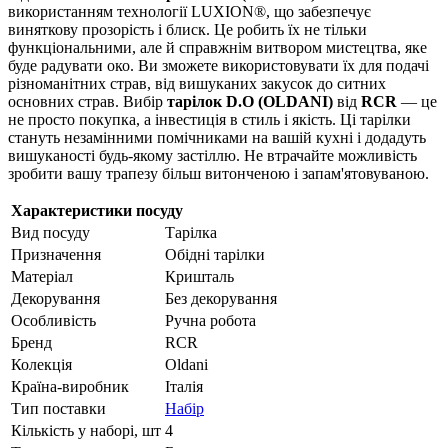
використанням технології LUXION®, що забезпечує
виняткову прозорість і блиск. Це робить їх не тільки
функціональними, але й справжнім витвором мистецтва, яке
буде радувати око. Ви зможете використовувати їх для подачі
різноманітних страв, від вишуканих закусок до ситних
основних страв. Вибір
тарілок D.O (OLDANI)
від
RCR
— це
не просто покупка, а інвестиція в стиль і якість. Ці тарілки
стануть незамінними помічниками на вашій кухні і додадуть
вишуканості будь-якому застіллю. Не втрачайте можливість
зробити вашу трапезу більш витонченою і запам'ятовуваною.
Характеристики посуду
Вид посуду
Тарілка
Призначення
Обідні тарілки
Матеріал
Кришталь
Декорування
Без декорування
Особливість
Ручна робота
Бренд
RCR
Колекція
Oldani
Країна-виробник
Італія
Тип поставки
Набір
Кількість у наборі, шт
4