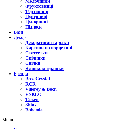
Молочники
Фруктовниці
Тортівниці
Цукерниці
Цукорниці
Підноси
Вази
Декор
Декоративні тарілки
Картини на порцеляні
Статуетки
Свічники
Свічки
Ялинкові іграшки
Бренди
Boss Crystal
RCR
Villeroy & Boch
VSKLO
Tassen
Shtox
Bohemia
Меню