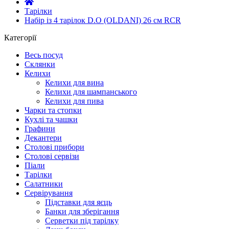
Тарілки
Набір із 4 тарілок D.O (OLDANI) 26 см RCR
Категорії
Весь посуд
Склянки
Келихи
Келихи для вина
Келихи для шампанського
Келихи для пива
Чарки та стопки
Кухлі та чашки
Графини
Декантери
Столові прибори
Столові сервізи
Піали
Тарілки
Салатники
Сервірування
Підставки для яєць
Банки для зберігання
Серветки під тарілку