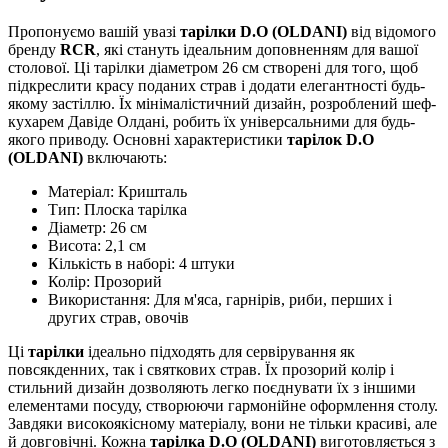
Пропонуємо вашій увазі
тарілки D.O (OLDANI)
від відомого
бренду
RCR
, які стануть ідеальним доповненням для вашої
столової. Ці тарілки діаметром 26 см створені для того, щоб
підкреслити красу поданих страв і додати елегантності будь-
якому застіллю. Їх мінімалістичний дизайн, розроблений шеф-
кухарем Давіде Олдані, робить їх універсальними для будь-
якого приводу. Основні характеристики
тарілок D.O
(OLDANI)
включають:
Матеріал: Кришталь
Тип: Плоска тарілка
Діаметр: 26 см
Висота: 2,1 см
Кількість в наборі: 4 штуки
Колір: Прозорий
Використання: Для м'яса, гарнірів, риби, перших і
других страв, овочів
Ці
тарілки
ідеально підходять для сервірування як
повсякденних, так і святкових страв. Їх прозорий колір і
стильний дизайн дозволяють легко поєднувати їх з іншими
елементами посуду, створюючи гармонійне оформлення столу.
Завдяки високоякісному матеріалу, вони не тільки красиві, але
й довговічні. Кожна
тарілка D.O (OLDANI)
виготовляється з