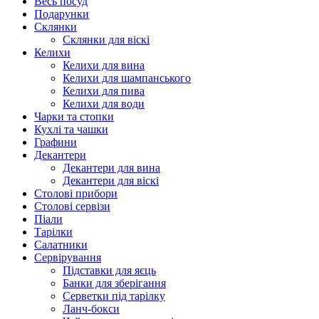
Весь посуд
Подарунки
Склянки
Склянки для віскі
Келихи
Келихи для вина
Келихи для шампанського
Келихи для пива
Келихи для води
Чарки та стопки
Кухлі та чашки
Графини
Декантери
Декантери для вина
Декантери для віскі
Столові прибори
Столові сервізи
Піали
Тарілки
Салатники
Сервірування
Підставки для яєць
Банки для зберігання
Серветки під тарілку
Ланч-бокси