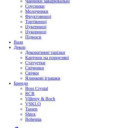
Чайники заварювальні
Соусники
Молочники
Фруктовниці
Тортівниці
Цукерниці
Цукорниці
Підноси
Вази
Декор
Декоративні тарілки
Картини на порцеляні
Статуетки
Свічники
Свічки
Ялинкові іграшки
Бренди
Boss Crystal
RCR
Villeroy & Boch
VSKLO
Tassen
Shtox
Bohemia