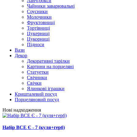
Ланч-бокси
Чайники заварювальні
Соусники
Молочники
Фруктовниці
Тортівниці
Цукерниці
Цукорниці
Підноси
Вази
Декор
Декоративні тарілки
Картини на порцеляні
Статуетки
Свічники
Свічки
Ялинкові іграшки
Кришталевий посуд
Порцеляновий посуд
Нові надходження
Набір ВСЕ Є - 7 (куля+герб)