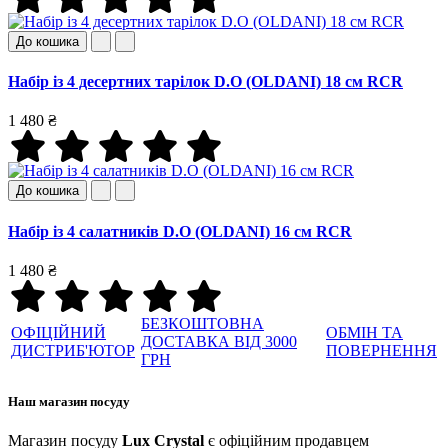
До кошика
Набір із 4 десертних тарілок D.O (OLDANI) 18 см RCR
1 480 ₴
До кошика
Набір із 4 салатників D.O (OLDANI) 16 см RCR
1 480 ₴
БЕЗКОШТОВНА
ОФІЦІЙНИЙ
ОБМІН ТА
ДОСТАВКА ВІД 3000
ДИСТРИБ'ЮТОР
ПОВЕРНЕННЯ
ГРН
Наш магазин посуду
Магазин посуду
Lux Crystal
є офіційним продавцем