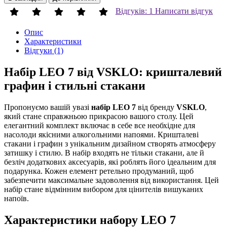
Відгуків: 1
Написати відгук
Опис
Характеристики
Відгуки (1)
Набір LEO 7 від VSKLO: кришталевий
графин і стильні стакани
Пропонуємо вашій увазі
набір LEO 7
від бренду
VSKLO
,
який стане справжньою прикрасою вашого столу. Цей
елегантний комплект включає в себе все необхідне для
насолоди якісними алкогольними напоями. Кришталеві
стакани і графин з унікальним дизайном створять атмосферу
затишку і стилю. В набір входять не тільки стакани, але й
безліч додаткових аксесуарів, які роблять його ідеальним для
подарунка. Кожен елемент ретельно продуманий, щоб
забезпечити максимальне задоволення від використання. Цей
набір стане відмінним вибором для цінителів вишуканих
напоїв.
Характеристики набору LEO 7