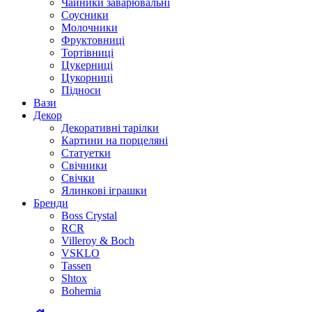
Чайники заварювальні
Соусники
Молочники
Фруктовниці
Тортівниці
Цукерниці
Цукорниці
Підноси
Вази
Декор
Декоративні тарілки
Картини на порцеляні
Статуетки
Свічники
Свічки
Ялинкові іграшки
Бренди
Boss Crystal
RCR
Villeroy & Boch
VSKLO
Tassen
Shtox
Bohemia