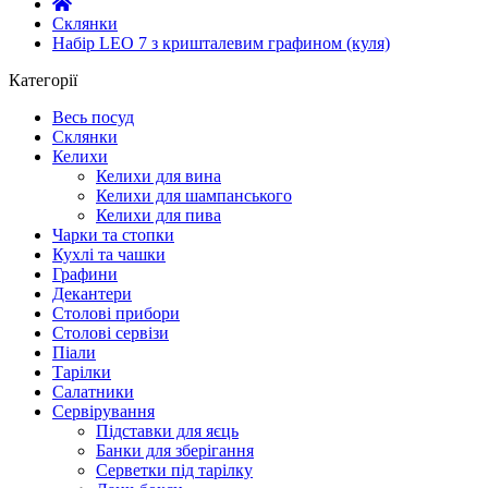
Склянки
Набір LEO 7 з кришталевим графином (куля)
Категорії
Весь посуд
Склянки
Келихи
Келихи для вина
Келихи для шампанського
Келихи для пива
Чарки та стопки
Кухлі та чашки
Графини
Декантери
Столові прибори
Столові сервізи
Піали
Тарілки
Салатники
Сервірування
Підставки для яєць
Банки для зберігання
Серветки під тарілку