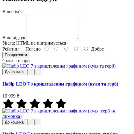
Ваше ім’я:
Ваш відгук
Увага:
HTML не підтримується!
Рейтинг
Погано
Добре
Продовжити
Схожі товари
До кошика
Набір LEO 7 з кришталевим графином (куля та герб)
10 999 ₴
До кошика