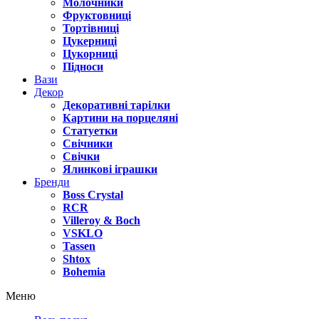
Молочники
Фруктовниці
Тортівниці
Цукерниці
Цукорниці
Підноси
Вази
Декор
Декоративні тарілки
Картини на порцеляні
Статуетки
Свічники
Свічки
Ялинкові іграшки
Бренди
Boss Crystal
RCR
Villeroy & Boch
VSKLO
Tassen
Shtox
Bohemia
Меню