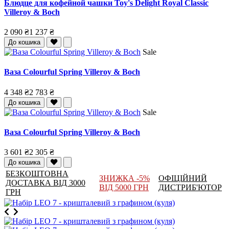
Блюдце для кофейной чашки Toy's Delight Royal Classic
Villeroy & Boch
2 090 ₴
1 237 ₴
До кошика
Sale
Ваза Colourful Spring Villeroy & Boch
4 348 ₴
2 783 ₴
До кошика
Sale
Ваза Colourful Spring Villeroy & Boch
3 601 ₴
2 305 ₴
До кошика
БЕЗКОШТОВНА
ЗНИЖКА -5%
ОФІЦІЙНИЙ
ДОСТАВКА ВІД 3000
ВІД 5000 ГРН
ДИСТРИБ'ЮТОР
ГРН