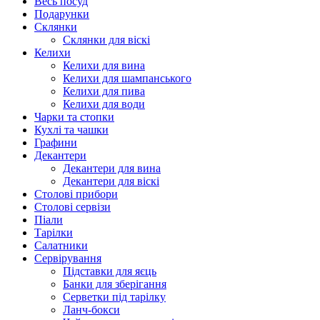
Весь посуд
Подарунки
Склянки
Склянки для віскі
Келихи
Келихи для вина
Келихи для шампанського
Келихи для пива
Келихи для води
Чарки та стопки
Кухлі та чашки
Графини
Декантери
Декантери для вина
Декантери для віскі
Столові прибори
Столові сервізи
Піали
Тарілки
Салатники
Сервірування
Підставки для яєць
Банки для зберігання
Серветки під тарілку
Ланч-бокси