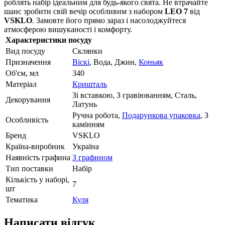
роблять набір ідеальним для будь-якого свята. Не втрачайте
шанс зробити свій вечір особливим з набором
LEO 7
від
VSKLO
. Замовте його прямо зараз і насолоджуйтеся
атмосферою вишуканості і комфорту.
Характеристики посуду
Вид посуду
Склянки
Призначення
Віскі
, Вода, Джин,
Коньяк
Об'єм, мл
340
Матеріал
Кришталь
Зі вставкою, З гравіюванням, Сталь,
Декорування
Латунь
Ручна робота,
Подарункова упаковка
, З
Особливість
камінням
Бренд
VSKLO
Країна-виробник
Україна
Наявність графина
З графином
Тип поставки
Набір
Кількість у наборі,
7
шт
Тематика
Куля
Написати відгук