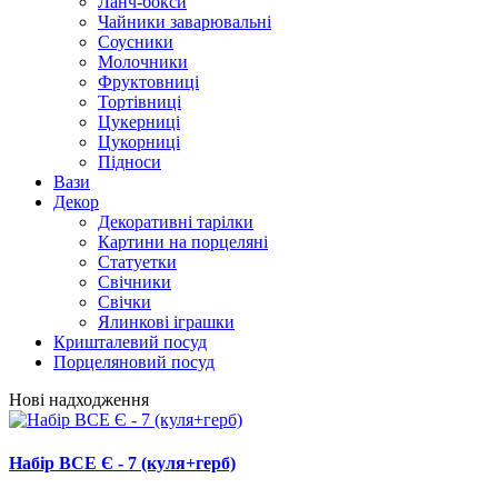
Ланч-бокси
Чайники заварювальні
Соусники
Молочники
Фруктовниці
Тортівниці
Цукерниці
Цукорниці
Підноси
Вази
Декор
Декоративні тарілки
Картини на порцеляні
Статуетки
Свічники
Свічки
Ялинкові іграшки
Кришталевий посуд
Порцеляновий посуд
Нові надходження
Набір ВСЕ Є - 7 (куля+герб)