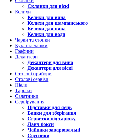
Склянки
Склянки для віскі
Келихи
Келихи для вина
Келихи для шампанського
Келихи для пива
Келихи для води
Чарки та стопки
Кухлі та чашки
Графини
Декантери
Декантери для вина
Декантери для віскі
Столові прибори
Столові сервізи
Піали
Тарілки
Салатники
Сервірування
Підставки для яєць
Банки для зберігання
Серветки під тарілку
Ланч-бокси
Чайники заварювальні
Соусники