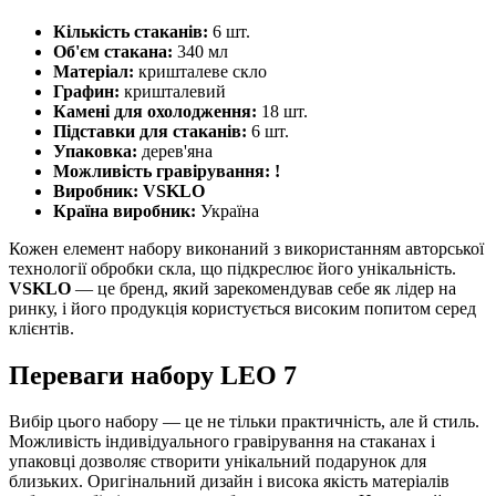
Кількість стаканів:
6 шт.
Об'єм стакана:
340 мл
Матеріал:
кришталеве скло
Графин:
кришталевий
Камені для охолодження:
18 шт.
Підставки для стаканів:
6 шт.
Упаковка:
дерев'яна
Можливість гравірування:
!
Виробник:
VSKLO
Країна виробник:
Україна
Кожен елемент набору виконаний з використанням авторської
технології обробки скла, що підкреслює його унікальність.
VSKLO
— це бренд, який зарекомендував себе як лідер на
ринку, і його продукція користується високим попитом серед
клієнтів.
Переваги набору LEO 7
Вибір цього набору — це не тільки практичність, але й стиль.
Можливість індивідуального гравірування на стаканах і
упаковці дозволяє створити унікальний подарунок для
близьких. Оригінальний дизайн і висока якість матеріалів