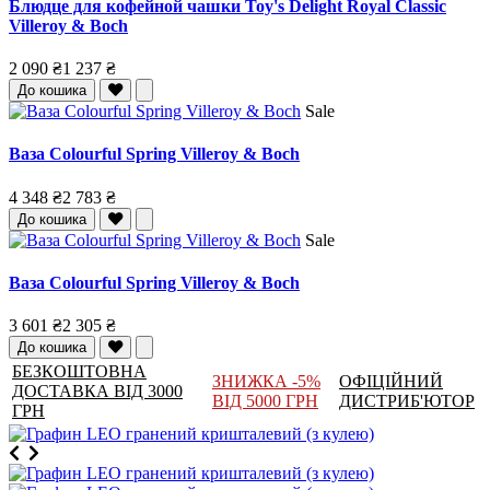
Блюдце для кофейной чашки Toy's Delight Royal Classic
Villeroy & Boch
2 090 ₴
1 237 ₴
До кошика
Sale
Ваза Colourful Spring Villeroy & Boch
4 348 ₴
2 783 ₴
До кошика
Sale
Ваза Colourful Spring Villeroy & Boch
3 601 ₴
2 305 ₴
До кошика
БЕЗКОШТОВНА
ЗНИЖКА -5%
ОФІЦІЙНИЙ
ДОСТАВКА ВІД 3000
ВІД 5000 ГРН
ДИСТРИБ'ЮТОР
ГРН