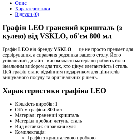
Опис
Характеристики
Відгуки (0)
Графін LEO гранений кришталь (з
кулею) від VSKLO, об'єм 800 мл
Графін
LEO
від бренду
VSKLO
— це не просто предмет для
сервірування, а справжня родзинка вашого столу. Його
унікальний дизайн і високоякісні матеріали роблять його
ідеальним вибором для тих, хто цінує елегантність і стиль.
Цей графін стане відмінним подарунком для цінителів
вишуканого посуду та оригінальних рішень.
Характеристики графіна LEO
Кількість виробів: 1
Об'єм графіна: 800 мл
Матеріал: гранений кришталь
Матеріал пробки: латунь, сталь
Вид вставки: справжня куля
Комплектація:
Графін з кришталевою пробкою