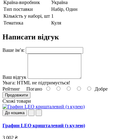
Країна-виробник
Україна
Тип поставки
Набір, Один
Кількість у наборі, шт
1
Тематика
Куля
Написати відгук
Ваше ім’я:
Ваш відгук
Увага:
HTML не підтримується!
Рейтинг
Погано
Добре
Продовжити
Схожі товари
До кошика
Графин LEO кришталевий (з кулею)
3 002 ₴