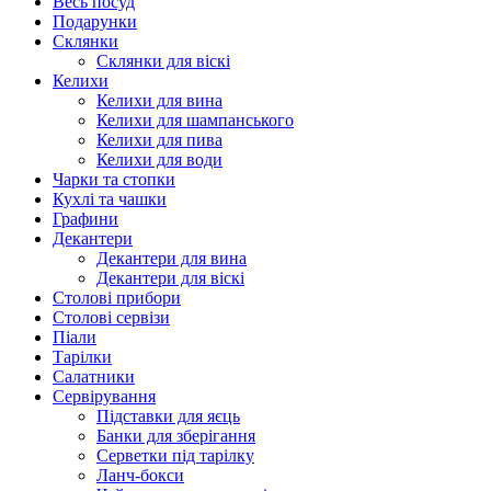
Весь посуд
Подарунки
Склянки
Склянки для віскі
Келихи
Келихи для вина
Келихи для шампанського
Келихи для пива
Келихи для води
Чарки та стопки
Кухлі та чашки
Графини
Декантери
Декантери для вина
Декантери для віскі
Столові прибори
Столові сервізи
Піали
Тарілки
Салатники
Сервірування
Підставки для яєць
Банки для зберігання
Серветки під тарілку
Ланч-бокси