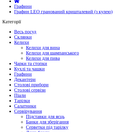
Графини
Графин LEO гранований кришталевий (з кулею)
Категорії
Весь посуд
Склянки
Келихи
Келихи для вина
Келихи для шампанського
Келихи для пива
Чарки та стопки
Кухлі та чашки
Графини
Декантери
Столові прибори
Столові сервізи
Піали
Тарілки
Салатники
Сервірування
Підставки для яєць
Банки для зберігання
Серветки під тарілку