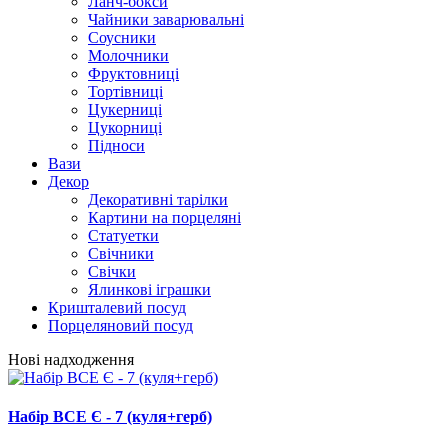
Ланч-бокси
Чайники заварювальні
Соусники
Молочники
Фруктовниці
Тортівниці
Цукерниці
Цукорниці
Підноси
Вази
Декор
Декоративні тарілки
Картини на порцеляні
Статуетки
Свічники
Свічки
Ялинкові іграшки
Кришталевий посуд
Порцеляновий посуд
Нові надходження
Набір ВСЕ Є - 7 (куля+герб)