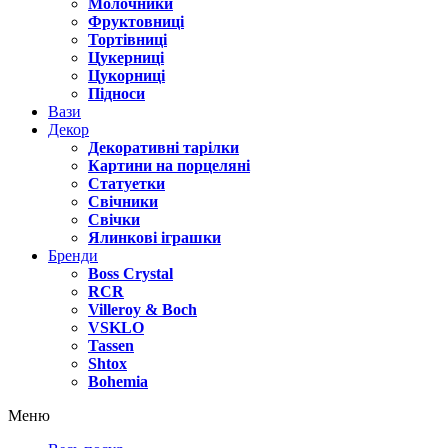
Молочники
Фруктовниці
Тортівниці
Цукерниці
Цукорниці
Підноси
Вази
Декор
Декоративні тарілки
Картини на порцеляні
Статуетки
Свічники
Свічки
Ялинкові іграшки
Бренди
Boss Crystal
RCR
Villeroy & Boch
VSKLO
Tassen
Shtox
Bohemia
Меню