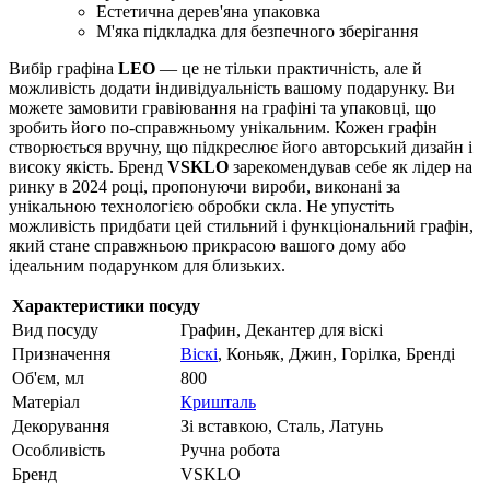
Естетична дерев'яна упаковка
М'яка підкладка для безпечного зберігання
Вибір графіна
LEO
— це не тільки практичність, але й
можливість додати індивідуальність вашому подарунку. Ви
можете замовити гравіювання на графіні та упаковці, що
зробить його по-справжньому унікальним. Кожен графін
створюється вручну, що підкреслює його авторський дизайн і
високу якість. Бренд
VSKLO
зарекомендував себе як лідер на
ринку в 2024 році, пропонуючи вироби, виконані за
унікальною технологією обробки скла. Не упустіть
можливість придбати цей стильний і функціональний графін,
який стане справжньою прикрасою вашого дому або
ідеальним подарунком для близьких.
Характеристики посуду
Вид посуду
Графин, Декантер для віскі
Призначення
Віскі
, Коньяк, Джин, Горілка, Бренді
Об'єм, мл
800
Матеріал
Кришталь
Декорування
Зі вставкою, Сталь, Латунь
Особливість
Ручна робота
Бренд
VSKLO