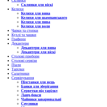
Склянки
Склянки для віскі
Келихи
Келихи для вина
Келихи для шампанського
Келихи для пива
Келихи для води
Чарки та стопки
Кухлі та чашки
Графини
Декантери
Декантери для вина
Декантери для віскі
Столові прибори
Столові сервізи
Піали
Тарілки
Салатники
Сервірування
Підставки для яєць
Банки для зберігання
Серветки під тарілку
Ланч-бокси
Чайники заварювальні
Соусники