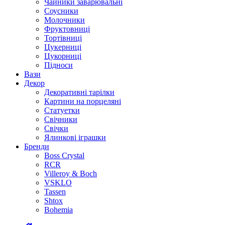
Чайники заварювальні
Соусники
Молочники
Фруктовниці
Тортівниці
Цукерниці
Цукорниці
Підноси
Вази
Декор
Декоративні тарілки
Картини на порцеляні
Статуетки
Свічники
Свічки
Ялинкові іграшки
Бренди
Boss Crystal
RCR
Villeroy & Boch
VSKLO
Tassen
Shtox
Bohemia