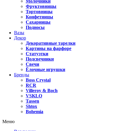
Молочники
Фруктовницы
Тортовницы
Конфетницы
Сахарницы
Подносы
Вазы
Декор
Декоративные тарелки
Картины на фарфоре
Статуэтки
Подсвечники
Свечи
Ёлочные игрушки
Бренды
Boss Crystal
RCR
Villeroy & Boch
VSKLO
Tassen
Shtox
Bohemia
Меню