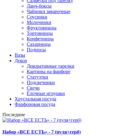
Салфетки под тарелку
Ланч-боксы
Чайники заварочные
Соусники
Молочники
Фруктовницы
Тортовницы
Конфетницы
Сахарницы
Подносы
Вазы
Декор
Декоративные тарелки
Картины на фарфоре
Статуэтки
Подсвечники
Свечи
Ёлочные игрушки
Хрустальная посуда
Фарфоровая посуда
Последние
Набор «ВСЕ ЕСТЬ» - 7 (пуля+герб)