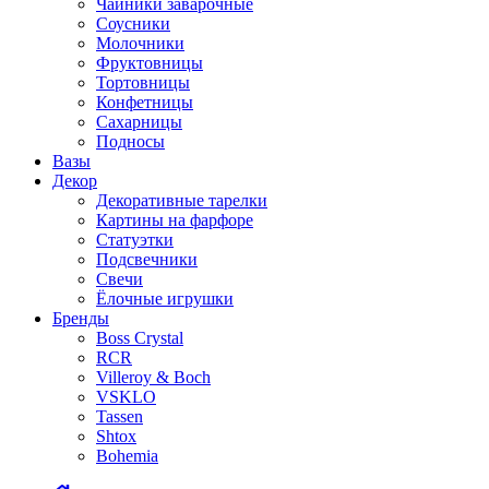
Чайники заварочные
Соусники
Молочники
Фруктовницы
Тортовницы
Конфетницы
Сахарницы
Подносы
Вазы
Декор
Декоративные тарелки
Картины на фарфоре
Статуэтки
Подсвечники
Свечи
Ёлочные игрушки
Бренды
Boss Crystal
RCR
Villeroy & Boch
VSKLO
Tassen
Shtox
Bohemia