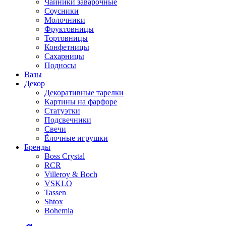
Чайники заварочные
Соусники
Молочники
Фруктовницы
Тортовницы
Конфетницы
Сахарницы
Подносы
Вазы
Декор
Декоративные тарелки
Картины на фарфоре
Статуэтки
Подсвечники
Свечи
Ёлочные игрушки
Бренды
Boss Crystal
RCR
Villeroy & Boch
VSKLO
Tassen
Shtox
Bohemia