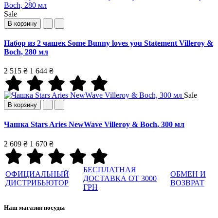
Sale
В корзину
Набор из 2 чашек Some Bunny loves you Statement Villeroy &
Boch, 280 мл
2 515 ₴
1 644 ₴
Sale
В корзину
Чашка Stars Aries NewWave Villeroy & Boch, 300 мл
2 609 ₴
1 670 ₴
БЕСПЛАТНАЯ
ОФИЦИАЛЬНЫЙ
ОБМЕН И
ДОСТАВКА ОТ 3000
ДИСТРИБЬЮТОР
ВОЗВРАТ
ГРН
Наш магазин посуды