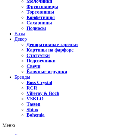
Молочники
Фруктовницы
Тортовницы
Конфетницы
Сахарницы
Подносы
Вазы
Декор
Декоративные тарелки
Картины на фарфоре
Статуэтки
Подсвечники
Свечи
Ёлочные игрушки
Бренды
Boss Crystal
RCR
Villeroy & Boch
VSKLO
Tassen
Shtox
Bohemia
Меню