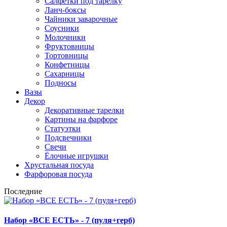
Салфетки под тарелку
Ланч-боксы
Чайники заварочные
Соусники
Молочники
Фруктовницы
Тортовницы
Конфетницы
Сахарницы
Подносы
Вазы
Декор
Декоративные тарелки
Картины на фарфоре
Статуэтки
Подсвечники
Свечи
Ёлочные игрушки
Хрустальная посуда
Фарфоровая посуда
Последние
Набор «ВСЕ ЕСТЬ» - 7 (пуля+герб)