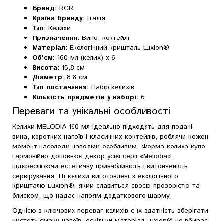
Бренд:
RCR
Країна бренду:
Італія
Тип:
Келихи
Призначення:
Вино, коктейлі
Матеріал:
Екологічний кришталь Luxion®
Об'єм:
160 мл (келих) x 6
Висота:
15,8 см
Діаметр:
8,8 см
Тип постачання:
Набір келихів
Кількість предметів у наборі:
6
Переваги та унікальні особливості
Келихи MELODIA 160 мл ідеально підходять для подачі
вина, коротких напоїв і класичних коктейлів, роблячи кожен
момент насолоди напоями особливим. Форма келиха-купе
гармонійно доповнює декор усієї серії «Melodia»,
підкреслюючи естетичну привабливість і витонченість
сервірування. Ці келихи виготовлені з екологічного
кришталю Luxion®, який славиться своєю прозорістю та
блиском, що надає напоям додаткового шарму.
Однією з ключових переваг келихів є їх здатність зберігати
чистоту смаку напоїв, оскільки матеріал Luxion® не вбирає