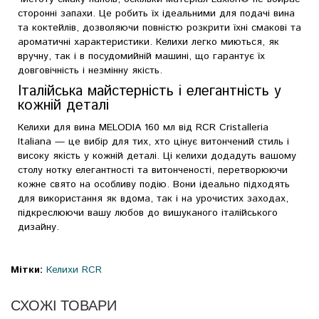
сторонні запахи. Це робить їх ідеальними для подачі вина
та коктейлів, дозволяючи повністю розкрити їхні смакові та
ароматичні характеристики. Келихи легко миються, як
вручну, так і в посудомийній машині, що гарантує їх
довговічність і незмінну якість.
Італійська майстерність і елегантність у
кожній деталі
Келихи для вина MELODIA 160 мл від RCR Cristalleria
Italiana — це вибір для тих, хто цінує витончений стиль і
високу якість у кожній деталі. Ці келихи додадуть вашому
столу нотку елегантності та витонченості, перетворюючи
кожне свято на особливу подію. Вони ідеально підходять
для використання як вдома, так і на урочистих заходах,
підкреслюючи вашу любов до вишуканого італійського
дизайну.
Мітки:
Келихи RCR
СХОЖІ ТОВАРИ